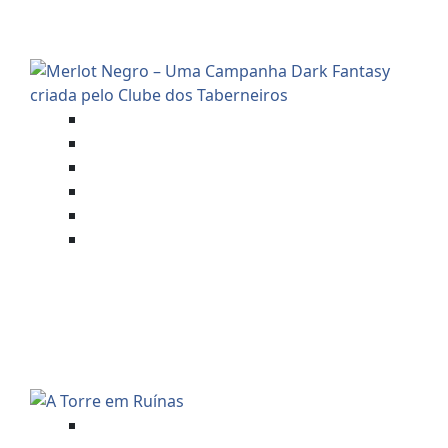
CENÁRIO DO CLUBE DOS
TABERNEIROS)
Aventuras Mestradas
Foundry VTT
Merlot Negro
Mestre Charles Corrêa
RPG - Role Playing Game
Savage Worlds (SWADE)
MERLOT NEGRO – UMA
CAMPANHA DARK FANTASY
CRIADA PELO CLUBE DOS
TABERNEIROS
Aventuras Mestradas