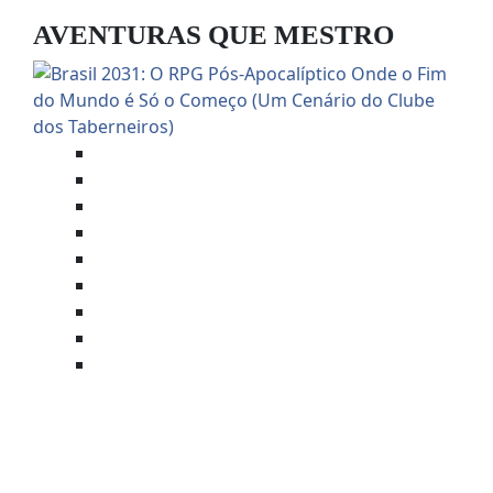
AVENTURAS QUE MESTRO
Anúncios
Anúncios de Mesas Online
Aventuras Mestradas
Brasil 2031
Foundry VTT
Horror
Mestre Charles Corrêa
Savage Worlds (SWADE)
Terror
BRASIL 2031: O RPG PÓS-
APOCALÍPTICO ONDE O FIM DO
MUNDO É SÓ O COMEÇO (UM