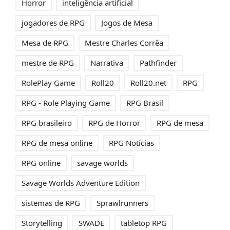
Horror
inteligência artificial
jogadores de RPG
Jogos de Mesa
Mesa de RPG
Mestre Charles Corrêa
mestre de RPG
Narrativa
Pathfinder
RolePlay Game
Roll20
Roll20.net
RPG
RPG - Role Playing Game
RPG Brasil
RPG brasileiro
RPG de Horror
RPG de mesa
RPG de mesa online
RPG Notícias
RPG online
savage worlds
Savage Worlds Adventure Edition
sistemas de RPG
Sprawlrunners
Storytelling
SWADE
tabletop RPG