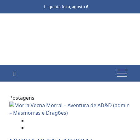
quinta-feira, agosto 6
Postagens
Dicas e Notícias do RPG
RPG - Role Playing Game