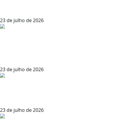
Morra Vecna Morra! – Aventura de
AD&D (admin – Masmorras e Dragões)
23 de julho de 2026
Mapas de Ravenloft da Fraternity of
Shadows (admin – Masmorras e
Dragões)
23 de julho de 2026
Ravenloft Nativos do Pavor – D&D 3.5
(admin – Masmorras e Dragões)
23 de julho de 2026
Morra Vecna Morra! – Aventura de