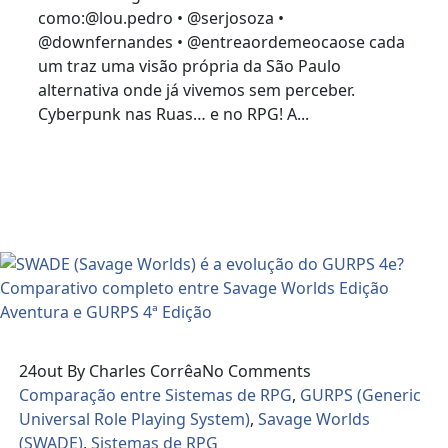
como:@lou.pedro • @serjosoza •
@downfernandes • @entreaordemeocaose cada
um traz uma visão própria da São Paulo
alternativa onde já vivemos sem perceber.
Cyberpunk nas Ruas… e no RPG! A...
Read More
24
out
By Charles Corrêa
No Comments
Comparação entre Sistemas de RPG
,
GURPS (Generic
Universal Role Playing System)
,
Savage Worlds
(SWADE)
,
Sistemas de RPG