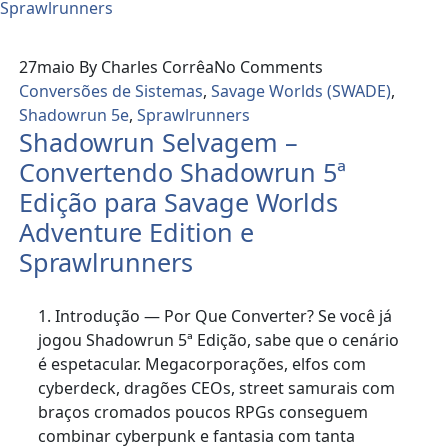
27
maio
By Charles Corrêa
No Comments
Conversões de Sistemas
,
Savage Worlds (SWADE)
,
Shadowrun 5e
,
Sprawlrunners
Shadowrun Selvagem –
Convertendo Shadowrun 5ª
Edição para Savage Worlds
Adventure Edition e
Sprawlrunners
1. Introdução — Por Que Converter? Se você já
jogou Shadowrun 5ª Edição, sabe que o cenário
é espetacular. Megacorporações, elfos com
cyberdeck, dragões CEOs, street samurais com
braços cromados poucos RPGs conseguem
combinar cyberpunk e fantasia com tanta