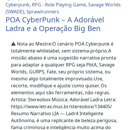
Cyberpunk
,
RPG - Role Playing Game
,
Savage Worlds
(SWADE)
,
Sprawlrunners
POA CyberPunk – A Adorável
Ladra e a Operação Big Ben
⚠️ Nota ao Mestre:O cenário POA Cyberpunk é
totalmente whitelabel, sem sistema próprio.A
missão abaixo é uma sugestão narrativa pronta
para adaptar a qualquer RPG seja PbtA, Savage
Worlds, GURPS, Fate, seu próprio sistema, ou
mesmo algo totalmente improvisado.Use,
recorte, modifique e ajuste como quiser. Os
elementos aqui são ferramentas, não regras.
Artista: Stereobox Música: Adorável Ladra Letra:
https://www.letras.mus.br/stereobox/134405/
Resumo Narrativo LIA — Ladr4 Inteligente
Autônoma, é uma replicante de beleza perigosa,
fama criminosa e inteligência muito acima do