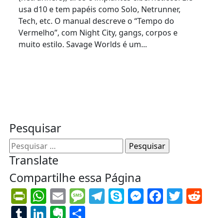
usa d10 e tem papéis como Solo, Netrunner,
Tech, etc. O manual descreve o “Tempo do
Vermelho”, com Night City, gangs, corpos e
muito estilo. Savage Worlds é um...
Read More
Pesquisar
Pesquisar
por:
Translate
Compartilhe essa Página
PrintFriendly
WhatsApp
Email
Message
Telegram
Skype
Messenge
Facebo
Twit
Re
Tumblr
LinkedIn
Evernote
Share