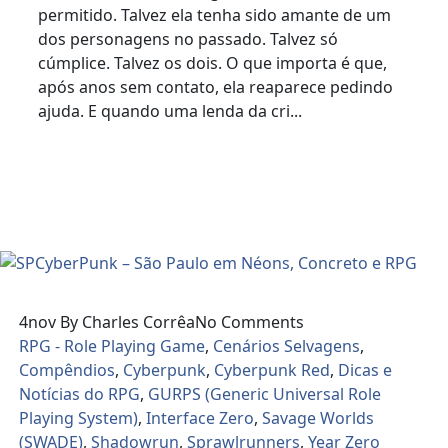
permitido. Talvez ela tenha sido amante de um
dos personagens no passado. Talvez só
cúmplice. Talvez os dois. O que importa é que,
após anos sem contato, ela reaparece pedindo
ajuda. E quando uma lenda da cri...
Read More
4
nov
By Charles Corrêa
No Comments
RPG - Role Playing Game
,
Cenários Selvagens
,
Compêndios
,
Cyberpunk
,
Cyberpunk Red
,
Dicas e
Notícias do RPG
,
GURPS (Generic Universal Role
Playing System)
,
Interface Zero
,
Savage Worlds
(SWADE)
,
Shadowrun
,
Sprawlrunners
,
Year Zero