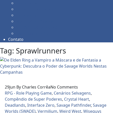
Homebrew
Ferramentas para RPG
Geradores
Material de Playtest
VTT (Virtual Tabletop)
Sistemas de RPG
Contato
Tag:
Sprawlrunners
29
jun
By Charles Corrêa
No Comments
RPG - Role Playing Game
,
Cenários Selvagens
,
Compêndio de Super Poderes
,
Crystal Heart
,
Deadlands
,
Interface Zero
,
Savage Pathfinder
,
Savage
Worlds (SWADE)
,
Vermilium
,
Weird West
,
Wiseguys