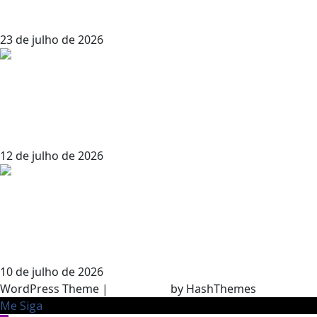
AD&D (admin – Masmorras e Dragões)
23 de julho de 2026
Barganha Profana: Como Usar a Regra
de “Pacto com o Diabo” em sua mesa de
Savage Worlds (SWADE)
12 de julho de 2026
Foundry VTT: A Lista de Módulos que Vai
Transformar Sua Mesa para Sempre
(Parte 2)
10 de julho de 2026
WordPress Theme
|
Viral News
by HashThemes
Me Siga