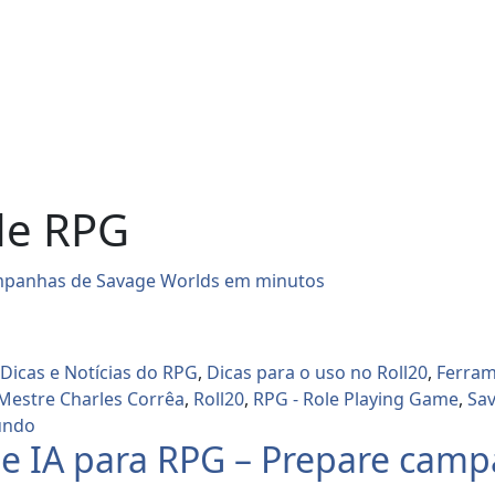
de RPG
,
Dicas e Notícias do RPG
,
Dicas para o uso no Roll20
,
Ferram
Mestre Charles Corrêa
,
Roll20
,
RPG - Role Playing Game
,
Sa
undo
 de IA para RPG – Prepare ca