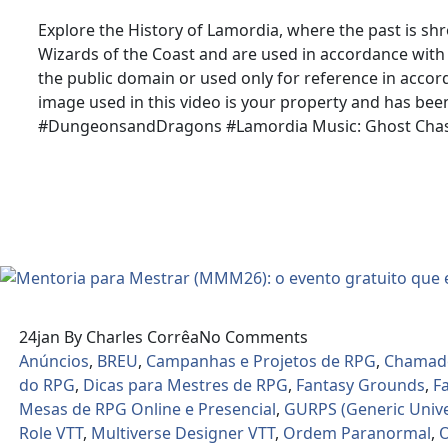
Explore the History of Lamordia, where the past is sh
Wizards of the Coast and are used in accordance with
the public domain or used only for reference in accorda
image used in this video is your property and has been 
#DungeonsandDragons #Lamordia Music: Ghost Chase Th
Read More
24
jan
By Charles Corrêa
No Comments
Anúncios
,
BREU
,
Campanhas e Projetos de RPG
,
Chamado 
do RPG
,
Dicas para Mestres de RPG
,
Fantasy Grounds
,
F
Mesas de RPG Online e Presencial
,
GURPS (Generic Unive
Role VTT
,
Multiverse Designer VTT
,
Ordem Paranormal
,