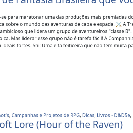
are-se para maratonar uma das produções mais premiadas do
ica sobre o mundo das aventuras de capa e espada. ⚔️ A T
 ambicioso que lidera um grupo de aventureiros "classe B".
roica. Mas liderar esse grupo não é tarefa fácil! A Compan
ais fortes. Shi: Uma elfa feiticeira que não tem muita paci
ot's
,
Campanhas e Projetos de RPG
,
Dicas
,
Livros - D&D5e
,
oft Lore (Hour of the Raven)