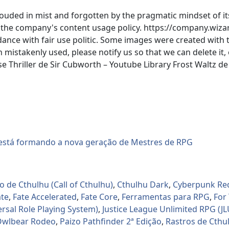
rouded in mist and forgotten by the pragmatic mindset of it
 the company's content usage policy. https://company.wiza
nce with fair use politic. Some images were created with the 
mistakenly used, please notify us so that we can delete it, o
riller de Sir Cubworth – Youtube Library Frost Waltz de K
de Cthulhu (Call of Cthulhu)
,
Cthulhu Dark
,
Cyberpunk Re
ate
,
Fate Accelerated
,
Fate Core
,
Ferramentas para RPG
,
For
rsal Role Playing System)
,
Justice League Unlimited RPG (JL
Owlbear Rodeo
,
Paizo Pathfinder 2ª Edição
,
Rastros de Cthul