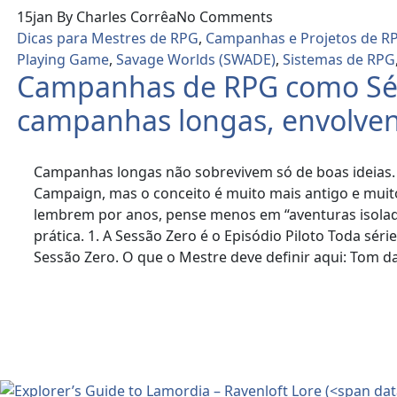
15
jan
By Charles Corrêa
No Comments
Dicas para Mestres de RPG
,
Campanhas e Projetos de R
Playing Game
,
Savage Worlds (SWADE)
,
Sistemas de RPG
Campanhas de RPG como Séri
campanhas longas, envolve
Campanhas longas não sobrevivem só de boas ideias. 
Campaign, mas o conceito é muito mais antigo e muit
lembrem por anos, pense menos em “aventuras isolad
prática. 1. A Sessão Zero é o Episódio Piloto Toda sé
Sessão Zero. O que o Mestre deve definir aqui: Tom da 
Read More