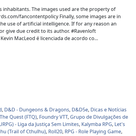
s inhabitants. The images used are the property of
rds.com/fancontentpolicy Finally, some images are in
use of artificial intelligence. If for any reason an
r give due credit to its author. #Ravenloft
evin MacLeod é licenciada de acordo co...
d
,
D&D - Dungeons & Dragons
,
D&D5e
,
Dicas e Notícias
 The Quest (FTQ)
,
Foundry VTT
,
Grupo de Divulgações de
URPG) - Liga da Justiça Sem Limites
,
Kalymba RPG
,
Let's
hu (Trail of Cthulhu)
,
Roll20
,
RPG - Role Playing Game
,