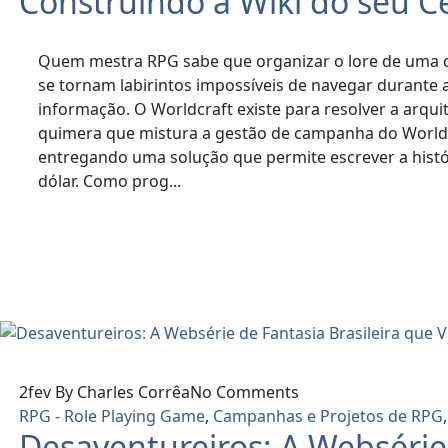
Construindo a Wiki do seu C
Quem mestra RPG sabe que organizar o lore de uma c
se tornam labirintos impossíveis de navegar durante
informação. O Worldcraft existe para resolver a arqui
quimera que mistura a gestão de campanha do World Anv
entregando uma solução que permite escrever a hist
dólar. Como prog...
Read More
2
fev
By Charles Corrêa
No Comments
RPG - Role Playing Game
,
Campanhas e Projetos de RPG
Desaventureiros: A Websérie 