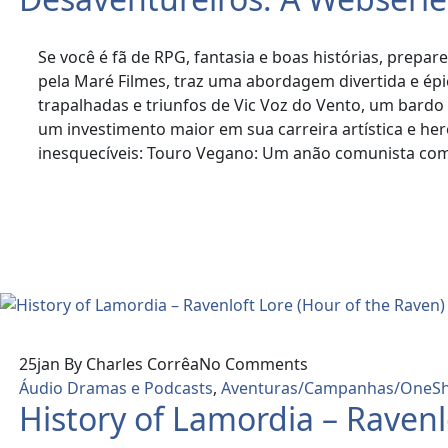
Se você é fã de RPG, fantasia e boas histórias, prep
pela Maré Filmes, traz uma abordagem divertida e ép
trapalhadas e triunfos de Vic Voz do Vento, um bardo
um investimento maior em sua carreira artística e he
inesquecíveis: Touro Vegano: Um anão comunista com ide
Read More
25
jan
By Charles Corrêa
No Comments
Áudio Dramas e Podcasts
,
Aventuras/Campanhas/OneSh
History of Lamordia – Ravenl