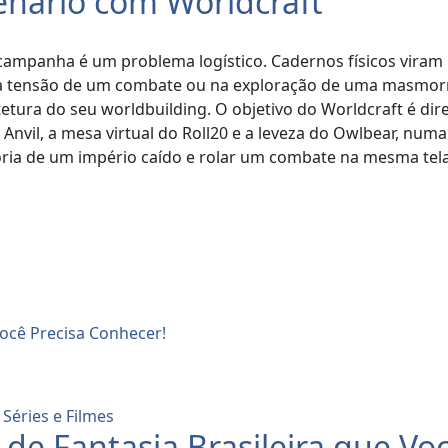
enário com Worldcraft
ampanha é um problema logístico. Cadernos físicos vira
 a tensão de um combate ou na exploração de uma masmorra
tetura do seu worldbuilding. O objetivo do Worldcraft é di
il, a mesa virtual do Roll20 e a leveza do Owlbear, numa i
ória de um império caído e rolar um combate na mesma tel
,
Séries e Filmes
de Fantasia Brasileira que Vo