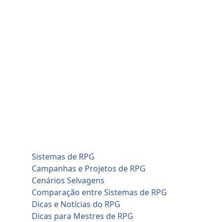
Skip
quinta-feira, agosto 6
to
Home
content
Blog
Cadastro de Jogadores
Contato
Home
Artificial Intelligence (AI)
Cadastro de Jogadores
Savage Worlds (SWADE)
Conversões de Sistemas
RPG em Geral
Sistemas de RPG
Campanhas e Projetos de RPG
Cenários Selvagens
Comparação entre Sistemas de RPG
Dicas e Notícias do RPG
Dicas para Mestres de RPG