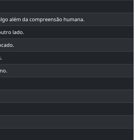
 algo além da compreensão humana.
utro lado.
ocado.
.
no.