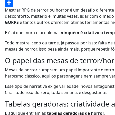
Evernote
Mestrar RPG de terror ou horror é um desafio diferente 
Share
desconforto, mistério e, muitas vezes, lidar com o me
GURPS
e tantos outros oferecem ótimas ferramentas mec
E é aí que mora o problema:
ninguém é criativo o temp
Todo mestre, cedo ou tarde, já passou por isso: falta de
mesas de horror, isso pesa ainda mais, porque repetir 
O papel das mesas de terror/ho
Mesas de horror cumprem um papel importante dentro do
heroísmo clássico, aqui os personagens nem sempre v
Esse tipo de narrativa exige variedade: novos antagoni
Criar tudo isso do zero, toda semana, é desgastante.
Tabelas geradoras: criatividade a
É aqui que entram as
tabelas geradoras de horror
.