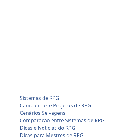
Skip
sexta-feira, agosto 7
to
Home
content
Blog
Cadastro de Jogadores
Contato
Home
Artificial Intelligence (AI)
Cadastro de Jogadores
Savage Worlds (SWADE)
Conversões de Sistemas
RPG em Geral
Sistemas de RPG
Campanhas e Projetos de RPG
Cenários Selvagens
Comparação entre Sistemas de RPG
Dicas e Notícias do RPG
Dicas para Mestres de RPG