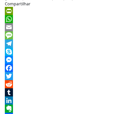
Compartilhar
PrintFriendly
WhatsApp
Email
Message
Telegram
Skype
Messenger
Facebook
Twitter
Reddit
Tumblr
LinkedIn