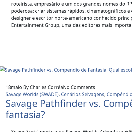
roteirista, empresário e um dos grandes nomes do R
poderosa: criar sistemas rápidos, cinematográficos e
designer e escritor norte-americano conhecido princi
Entertainment Group, uma das editoras mais import
Read More
18
maio
By Charles Corrêa
No Comments
Savage Worlds (SWADE)
,
Cenários Selvagens
,
Compêndi
Savage Pathfinder vs. Comp
fantasia?
Se você está mestrando Savage Worlds Adventure Editi