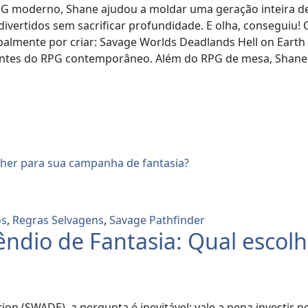
PG moderno, Shane ajudou a moldar uma geração inteira 
 divertidos sem sacrificar profundidade. E olha, consegui
palmente por criar: Savage Worlds Deadlands Hell on Earth
antes do RPG contemporâneo. Além do RPG de mesa, Shane
os
,
Regras Selvagens
,
Savage Pathfinder
êndio de Fantasia: Qual escol
on (SWADE), a pergunta é inevitável: vale a pena investir 