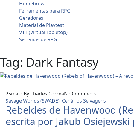
Homebrew
Ferramentas para RPG
Geradores
Material de Playtest
VTT (Virtual Tabletop)
Sistemas de RPG
Contato
Tag:
Dark Fantasy
25
maio
By Charles Corrêa
No Comments
Savage Worlds (SWADE)
,
Cenários Selvagens
Rebeldes de Havenwood (Rebe
escrita por Jakub Osiejewsk