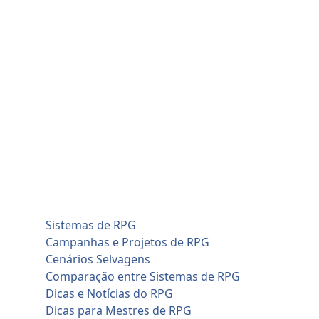
Skip
sábado, agosto 8
to
Home
content
Blog
Cadastro de Jogadores
Contato
Home
Artificial Intelligence (AI)
Cadastro de Jogadores
Savage Worlds (SWADE)
Conversões de Sistemas
RPG em Geral
Sistemas de RPG
Campanhas e Projetos de RPG
Cenários Selvagens
Comparação entre Sistemas de RPG
Dicas e Notícias do RPG
Dicas para Mestres de RPG