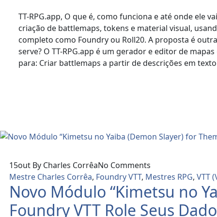
TT-RPG.app, O que é, como funciona e até onde ele v
criação de battlemaps, tokens e material visual, usand
completo como Foundry ou Roll20. A proposta é outra: 
serve? O TT-RPG.app é um gerador e editor de mapas e
para: Criar battlemaps a partir de descrições em tex
Read More
15
out
By Charles Corrêa
No Comments
Mestre Charles Corrêa
,
Foundry VTT
,
Mestres RPG
,
VTT (
Novo Módulo “Kimetsu no Ya
Foundry VTT Role Seus Dado