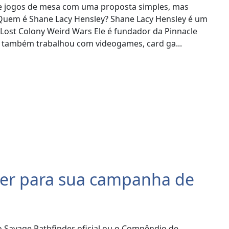
de jogos de mesa com uma proposta simples, mas
u! Quem é Shane Lacy Hensley? Shane Lacy Hensley é um
 Lost Colony Weird Wars Ele é fundador da Pinnacle
 também trabalhou com videogames, card ga...
her para sua campanha de
no Savage Pathfinder oficial ou o Compêndio de