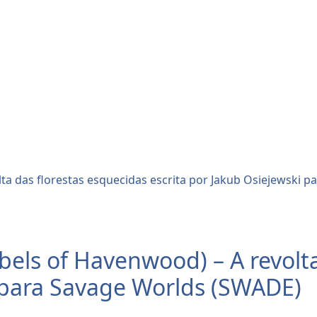
ls of Havenwood) – A revolta
i para Savage Worlds (SWADE)