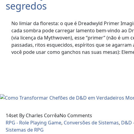
segredos
No limiar da floresta: o que é Dreadwyld Primer Im
cada sombra pode carregar lamento bem-vindo ao Dre
(via licença da Mythwoven), esse “primer” (não é um 
passadas, ritos esquecidos, espíritos que se agarra
você pode usar como ganchos nas suas mesas): Eleme
Read More
14
set
By Charles Corrêa
No Comments
RPG - Role Playing Game
,
Conversões de Sistemas
,
D&D 
Sistemas de RPG