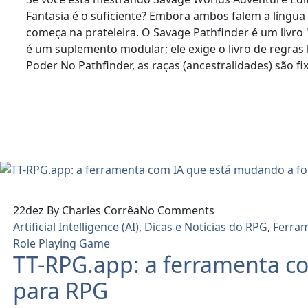
Fantasia é o suficiente? Embora ambos falem a língua d
começa na prateleira. O Savage Pathfinder é um livro 
é um suplemento modular; ele exige o livro de regras
Poder No Pathfinder, as raças (ancestralidades) são fix
Read More
22
dez
By Charles Corrêa
No Comments
Artificial Intelligence (AI)
,
Dicas e Notícias do RPG
,
Ferra
Role Playing Game
TT-RPG.app: a ferramenta c
para RPG