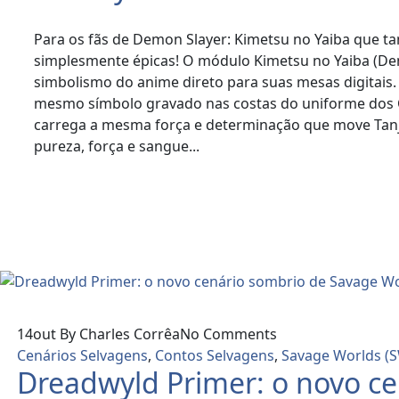
Para os fãs de Demon Slayer: Kimetsu no Yaiba que 
simplesmente épicas! O módulo Kimetsu no Yaiba (Dem
simbolismo do anime direto para suas mesas digitais. 
mesmo símbolo gravado nas costas do uniforme dos C
carrega a mesma força e determinação que move Tanji
pureza, força e sangue...
Read More
14
out
By Charles Corrêa
No Comments
Cenários Selvagens
,
Contos Selvagens
,
Savage Worlds (
Dreadwyld Primer: o novo ce