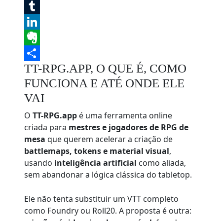
Reddit
Tumblr
LinkedIn
Evernote
TT-RPG.APP, O QUE É, COMO
Share
FUNCIONA E ATÉ ONDE ELE
VAI
O
TT-RPG.app
é uma ferramenta online
criada para
mestres e jogadores de RPG de
mesa
que querem acelerar a criação de
battlemaps, tokens e material visual
,
usando
inteligência artificial
como aliada,
sem abandonar a lógica clássica do tabletop.
Ele não tenta substituir um VTT completo
como Foundry ou Roll20. A proposta é outra: