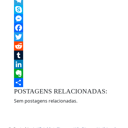
Message
Telegram
Skype
Messenger
Facebook
Twitter
Reddit
Tumblr
LinkedIn
Evernote
POSTAGENS RELACIONADAS:
Share
Sem postagens relacionadas.