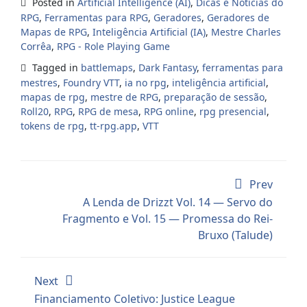
Posted in
Artificial Intelligence (AI)
,
Dicas e Notícias do
RPG
,
Ferramentas para RPG
,
Geradores
,
Geradores de
Mapas de RPG
,
Inteligência Artificial (IA)
,
Mestre Charles
Corrêa
,
RPG - Role Playing Game
Tagged in
battlemaps
,
Dark Fantasy
,
ferramentas para
mestres
,
Foundry VTT
,
ia no rpg
,
inteligência artificial
,
mapas de rpg
,
mestre de RPG
,
preparação de sessão
,
Roll20
,
RPG
,
RPG de mesa
,
RPG online
,
rpg presencial
,
tokens de rpg
,
tt-rpg.app
,
VTT
Prev
A Lenda de Drizzt Vol. 14 — Servo do
Fragmento e Vol. 15 — Promessa do Rei-
Bruxo (Talude)
Next
Financiamento Coletivo: Justice League