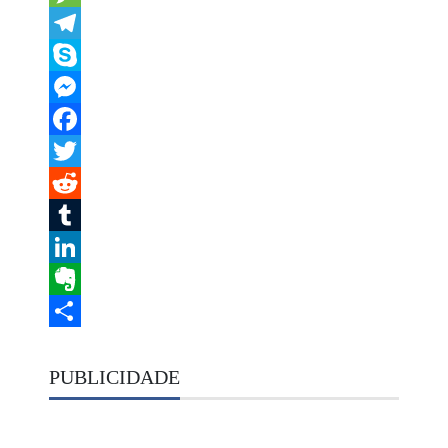
Message
Telegram
Skype
Messenger
Facebook
Twitter
Reddit
Tumblr
LinkedIn
Evernote
Share
PUBLICIDADE