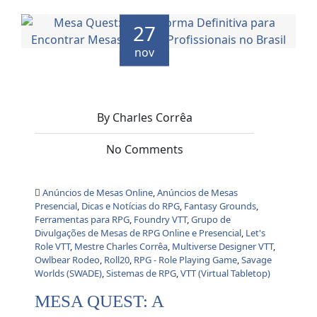
27
nov
By Charles Corrêa
No Comments
Anúncios de Mesas Online
,
Anúncios de Mesas
Presencial
,
Dicas e Notícias do RPG
,
Fantasy Grounds
,
Ferramentas para RPG
,
Foundry VTT
,
Grupo de
Divulgações de Mesas de RPG Online e Presencial
,
Let's
Role VTT
,
Mestre Charles Corrêa
,
Multiverse Designer VTT
,
Owlbear Rodeo
,
Roll20
,
RPG - Role Playing Game
,
Savage
Worlds (SWADE)
,
Sistemas de RPG
,
VTT (Virtual Tabletop)
MESA QUEST: A