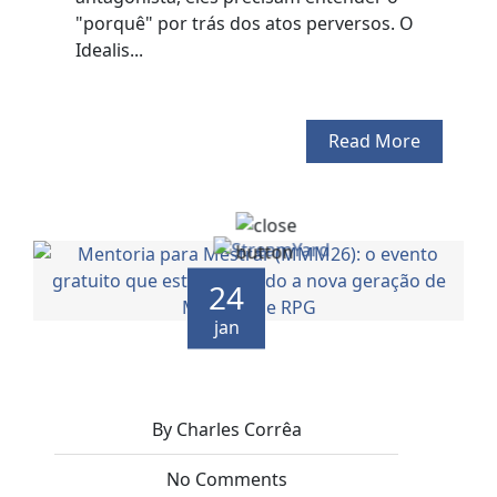
"porquê" por trás dos atos perversos. O
Idealis...
Read More
24
jan
By Charles Corrêa
No Comments