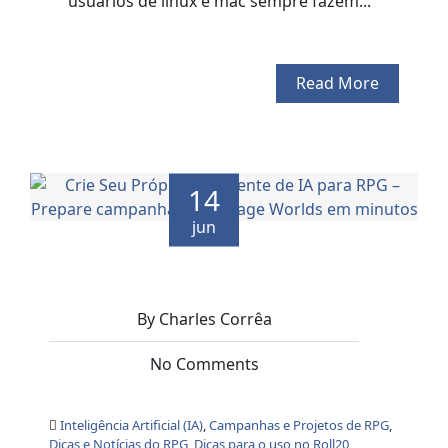
usuários de linux e mac sempre fazem...
Read More
14
jun
By Charles Corrêa
No Comments
Inteligência Artificial (IA)
,
Campanhas e Projetos de RPG
,
Dicas e Notícias do RPG
,
Dicas para o uso no Roll20
,