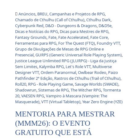
Anúncios
,
BREU
,
Campanhas e Projetos de RPG
,
Chamado de Cthulhu (Call of Cthulhu)
,
Cthulhu Dark
,
Cyberpunk Red
,
D&D - Dungeons & Dragons
,
D&D5e
,
Dicas e Notícias do RPG
,
Dicas para Mestres de RPG
,
Fantasy Grounds
,
Fate
,
Fate Accelerated
,
Fate Core
,
Ferramentas para RPG
,
For The Quest (FTQ)
,
Foundry VTT
,
Grupo de Divulgações de Mesas de RPG Online e
Presencial
,
GURPS (Generic Universal Role Playing System)
,
Justice League Unlimited RPG (JLURPG) - Liga da Justiça
Sem Limites
,
Kalymba RPG
,
Let's Role VTT
,
Multiverse
Designer VTT
,
Ordem Paranormal
,
Owlbear Rodeo
,
Paizo
Pathfinder 2ª Edição
,
Rastros de Cthulhu (Trail of Cthulhu)
,
Roll20
,
RPG - Role Playing Game
,
Savage Worlds (SWADE)
,
Shadowrun
,
Sistemas de RPG
,
The Witcher RPG
,
Tormenta
20
,
VAESEN RPG
,
Vampiro à Mascara (Vampire: The
Masquerade)
,
VTT (Virtual Tabletop)
,
Year Zero Engine (YZE)
MENTORIA PARA MESTRAR
(MMM26): O EVENTO
GRATUITO QUE ESTÁ