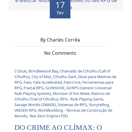
17
fev
By Charles Corrêa
No Comments
Dicas
,
Brindlewood Bay
,
Chamado de Cthulhu (Call of
Cthulhu)
,
City of Mist
,
Cthulhu Dark
,
Dicas para Mestres de
RPG
,
Fate
,
Fate Accelerated
,
Fate Core
,
Ferramentas para
RPG
,
Fractal RPG
,
GUMSHOE
,
GURPS (Generic Universal
Role Playing System)
,
Monster of the Week
,
Rastros de
Cthulhu (Trail of Cthulhu)
,
RPG - Role Playing Game
,
Savage Worlds (SWADE)
,
Sistemas de RPG
,
Storytelling
,
VAESEN RPG
,
Worldbuilding - Técnicas de Construção de
Mundo
,
Year Zero Engine (YZE)
DO CRIME AO CLÍMAX: O