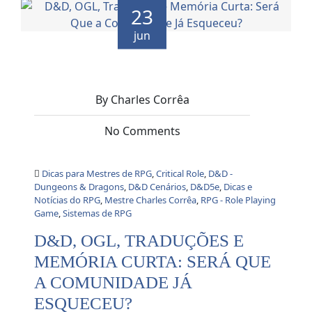
23
jun
By Charles Corrêa
No Comments
Dicas para Mestres de RPG
,
Critical Role
,
D&D -
Dungeons & Dragons
,
D&D Cenários
,
D&D5e
,
Dicas e
Notícias do RPG
,
Mestre Charles Corrêa
,
RPG - Role Playing
Game
,
Sistemas de RPG
D&D, OGL, TRADUÇÕES E
MEMÓRIA CURTA: SERÁ QUE
A COMUNIDADE JÁ
ESQUECEU?