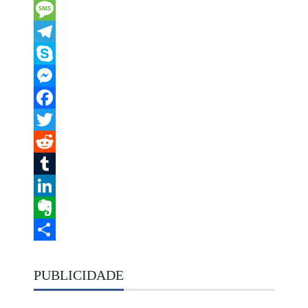
Email
Message
Telegram
Skype
Messenger
Facebook
Twitter
Reddit
Tumblr
LinkedIn
Evernote
Share
PUBLICIDADE