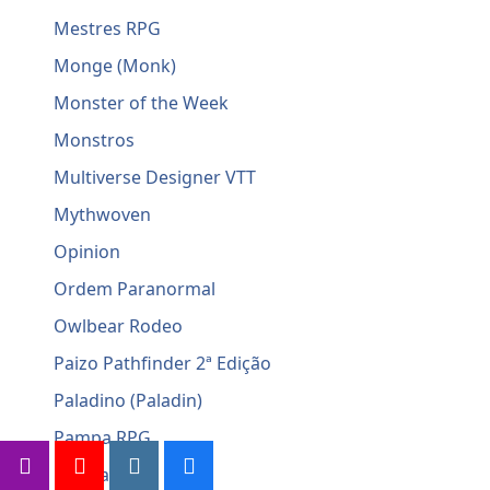
Mestres RPG
Monge (Monk)
Monster of the Week
Monstros
Multiverse Designer VTT
Mythwoven
Opinion
Ordem Paranormal
Owlbear Rodeo
Paizo Pathfinder 2ª Edição
Paladino (Paladin)
Pampa RPG
Perícias