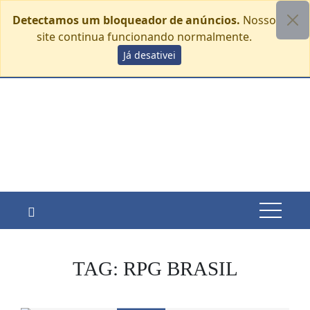
Detectamos um bloqueador de anúncios.
Nosso
site continua funcionando normalmente.
Skip
Já desativei
sexta-feira, agosto 7
to
content
TAG:
RPG BRASIL