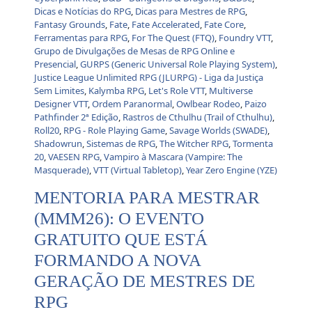
Dicas e Notícias do RPG
,
Dicas para Mestres de RPG
,
Fantasy Grounds
,
Fate
,
Fate Accelerated
,
Fate Core
,
Ferramentas para RPG
,
For The Quest (FTQ)
,
Foundry VTT
,
Grupo de Divulgações de Mesas de RPG Online e
Presencial
,
GURPS (Generic Universal Role Playing System)
,
Justice League Unlimited RPG (JLURPG) - Liga da Justiça
Sem Limites
,
Kalymba RPG
,
Let's Role VTT
,
Multiverse
Designer VTT
,
Ordem Paranormal
,
Owlbear Rodeo
,
Paizo
Pathfinder 2ª Edição
,
Rastros de Cthulhu (Trail of Cthulhu)
,
Roll20
,
RPG - Role Playing Game
,
Savage Worlds (SWADE)
,
Shadowrun
,
Sistemas de RPG
,
The Witcher RPG
,
Tormenta
20
,
VAESEN RPG
,
Vampiro à Mascara (Vampire: The
Masquerade)
,
VTT (Virtual Tabletop)
,
Year Zero Engine (YZE)
MENTORIA PARA MESTRAR
(MMM26): O EVENTO
GRATUITO QUE ESTÁ
FORMANDO A NOVA
GERAÇÃO DE MESTRES DE
RPG