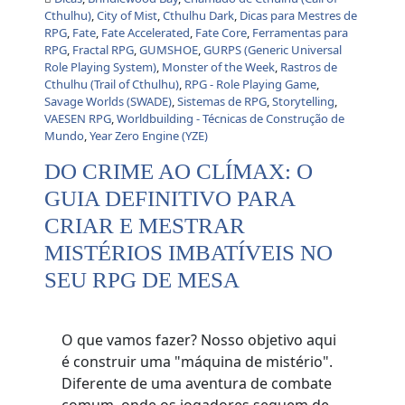
Cthulhu)
,
City of Mist
,
Cthulhu Dark
,
Dicas para Mestres de
RPG
,
Fate
,
Fate Accelerated
,
Fate Core
,
Ferramentas para
RPG
,
Fractal RPG
,
GUMSHOE
,
GURPS (Generic Universal
Role Playing System)
,
Monster of the Week
,
Rastros de
Cthulhu (Trail of Cthulhu)
,
RPG - Role Playing Game
,
Savage Worlds (SWADE)
,
Sistemas de RPG
,
Storytelling
,
VAESEN RPG
,
Worldbuilding - Técnicas de Construção de
Mundo
,
Year Zero Engine (YZE)
DO CRIME AO CLÍMAX: O
GUIA DEFINITIVO PARA
CRIAR E MESTRAR
MISTÉRIOS IMBATÍVEIS NO
SEU RPG DE MESA
O que vamos fazer? Nosso objetivo aqui
é construir uma "máquina de mistério".
Diferente de uma aventura de combate
comum, onde os jogadores seguem de