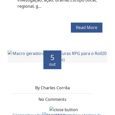
investigação, ação, drama) Escopo (local,
regional, g...
Read More
5
out
By Charles Corrêa
No Comments
Campanhas e Projetos de RPG
,
Dicas
,
Dicas e Notícias do