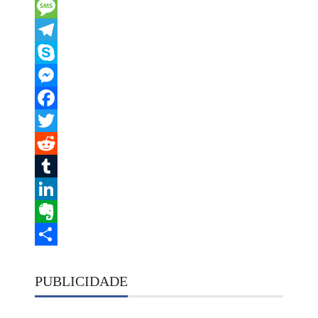
Email
Message
Telegram
Skype
Messenger
Facebook
Twitter
Reddit
Tumblr
LinkedIn
Evernote
Share
PUBLICIDADE