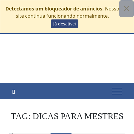
Detectamos um bloqueador de anúncios.
Nosso
site continua funcionando normalmente.
Skip
Já desativei
sexta-feira, agosto 7
to
content
TAG:
DICAS PARA MESTRES