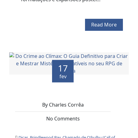
Read More
17
fev
By Charles Corrêa
No Comments
Dicas
,
Brindlewood Bay
,
Chamado de Cthulhu (Call of