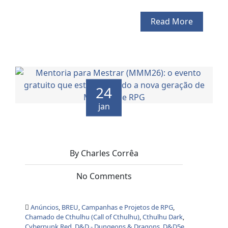
Read More
24
jan
By Charles Corrêa
No Comments
Anúncios
,
BREU
,
Campanhas e Projetos de RPG
,
Chamado de Cthulhu (Call of Cthulhu)
,
Cthulhu Dark
,
Cyberpunk Red
,
D&D - Dungeons & Dragons
,
D&D5e
,