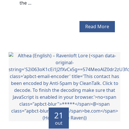
the ...
Read More
21
out