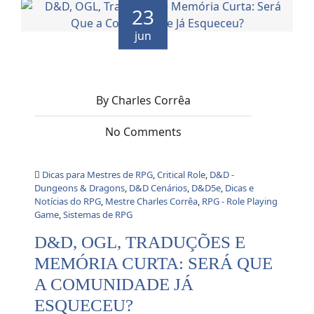
23
jun
By Charles Corrêa
No Comments
Dicas para Mestres de RPG
,
Critical Role
,
D&D -
Dungeons & Dragons
,
D&D Cenários
,
D&D5e
,
Dicas e
Notícias do RPG
,
Mestre Charles Corrêa
,
RPG - Role Playing
Game
,
Sistemas de RPG
D&D, OGL, TRADUÇÕES E
MEMÓRIA CURTA: SERÁ QUE
A COMUNIDADE JÁ
ESQUECEU?