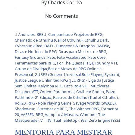
By Charles Corrêa
No Comments
Anúncios
,
BREU
,
Campanhas e Projetos de RPG
,
Chamado de Cthulhu (Call of Cthulhu)
,
Cthulhu Dark
,
Cyberpunk Red
,
D&D - Dungeons & Dragons
,
D&D5e
,
Dicas e Notícias do RPG
,
Dicas para Mestres de RPG
,
Fantasy Grounds
,
Fate
,
Fate Accelerated
,
Fate Core
,
Ferramentas para RPG
,
For The Quest (FTQ)
,
Foundry VTT
,
Grupo de Divulgações de Mesas de RPG Online e
Presencial
,
GURPS (Generic Universal Role Playing System)
,
Justice League Unlimited RPG (JLURPG) - Liga da Justiça
Sem Limites
,
Kalymba RPG
,
Let's Role VTT
,
Multiverse
Designer VTT
,
Ordem Paranormal
,
Owlbear Rodeo
,
Paizo
Pathfinder 2ª Edição
,
Rastros de Cthulhu (Trail of Cthulhu)
,
Roll20
,
RPG - Role Playing Game
,
Savage Worlds (SWADE)
,
Shadowrun
,
Sistemas de RPG
,
The Witcher RPG
,
Tormenta
20
,
VAESEN RPG
,
Vampiro à Mascara (Vampire: The
Masquerade)
,
VTT (Virtual Tabletop)
,
Year Zero Engine (YZE)
MENTORIA PARA MESTRAR