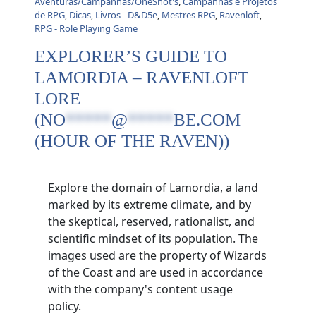
Aventuras/Campanhas/OneShot's
,
Campanhas e Projetos
de RPG
,
Dicas
,
Livros - D&D5e
,
Mestres RPG
,
Ravenloft
,
RPG - Role Playing Game
EXPLORER’S GUIDE TO
LAMORDIA – RAVENLOFT
LORE
(
NO
*****
@
*****
BE.COM
(HOUR OF THE RAVEN))
Explore the domain of Lamordia, a land
marked by its extreme climate, and by
the skeptical, reserved, rationalist, and
scientific mindset of its population. The
images used are the property of Wizards
of the Coast and are used in accordance
with the company's content usage
policy.