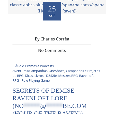
25
set
By Charles Corrêa
No Comments
Áudio Dramas e Podcasts
,
Aventuras/Campanhas/OneShot's
,
Campanhas e Projetos
de RPG
,
Dicas
,
Livros - D&D5e
,
Mestres RPG
,
Ravenloft
,
RPG - Role Playing Game
SECRETS OF DEMISE –
RAVENLOFT LORE
(
NO
*****
@
*****
BE.COM
(HOUR OF THE RAVEN))