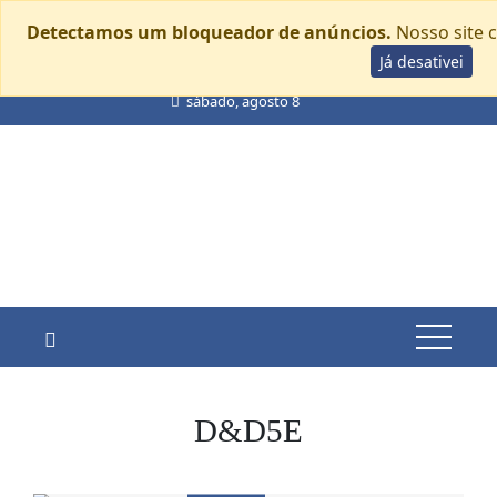
Detectamos um bloqueador de anúncios.
Nosso site 
Já desativei
Skip
sábado, agosto 8
to
content
D&D5E