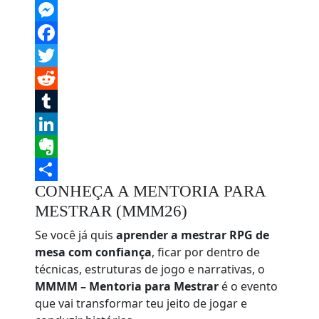
Skype
Messenger
Facebook
Twitter
Reddit
Tumblr
LinkedIn
Evernote
CONHEÇA A MENTORIA PARA
Share
MESTRAR (MMM26)
Se você já quis
aprender a mestrar RPG de
mesa com confiança
, ficar por dentro de
técnicas, estruturas de jogo e narrativas, o
MMMM – Mentoria para Mestrar
é o evento
que vai transformar teu jeito de jogar e