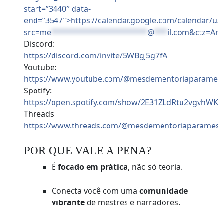
start=”3440″ data-
end=”3547″>https://calendar.google.com/calendar/
src=
me
**********************
@
***
il.com
&ctz=A
Discord:
https://discord.com/invite/5WBgJ5g7fA
Youtube:
https://www.youtube.com/@mesdementoriaparame
Spotify:
https://open.spotify.com/show/2E31ZLdRtu2vgvh
Threads
https://www.threads.com/@mesdementoriaparames
POR QUE VALE A PENA?
É
focado em prática
, não só teoria.
Conecta você com uma
comunidade
vibrante
de mestres e narradores.