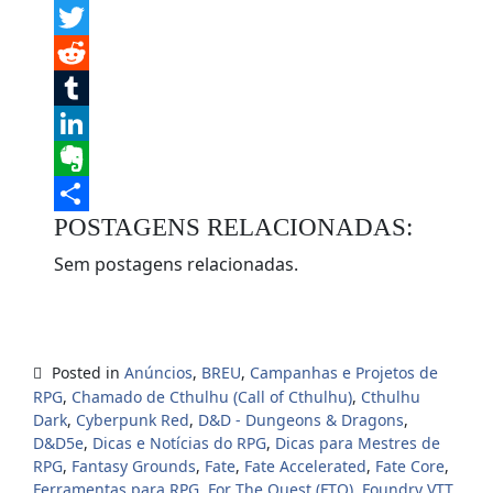
Facebook
Twitter
Reddit
Tumblr
LinkedIn
Evernote
POSTAGENS RELACIONADAS:
Share
Sem postagens relacionadas.
Posted in
Anúncios
,
BREU
,
Campanhas e Projetos de
RPG
,
Chamado de Cthulhu (Call of Cthulhu)
,
Cthulhu
Dark
,
Cyberpunk Red
,
D&D - Dungeons & Dragons
,
D&D5e
,
Dicas e Notícias do RPG
,
Dicas para Mestres de
RPG
,
Fantasy Grounds
,
Fate
,
Fate Accelerated
,
Fate Core
,
Ferramentas para RPG
,
For The Quest (FTQ)
,
Foundry VTT
,