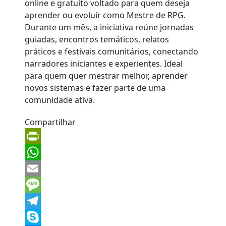
Compartilhar
PrintFriendly
WhatsApp
Email
Message
Telegram