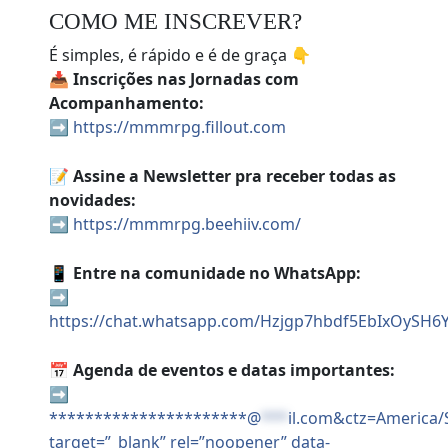
COMO ME INSCREVER?
É simples, é rápido e é de graça 👇
📥
Inscrições nas Jornadas com
Acompanhamento:
➡️
https://mmmrpg.fillout.com
📝
Assine a Newsletter pra receber todas as
novidades:
➡️
https://mmmrpg.beehiiv.com/
📱
Entre na comunidade no WhatsApp:
➡️
https://chat.whatsapp.com/Hzjgp7hbdf5EbIxOySH6
📅
Agenda de eventos e datas importantes:
➡️
**********************@
***
il.com&ctz=America/
target=”_blank” rel=”noopener” data-