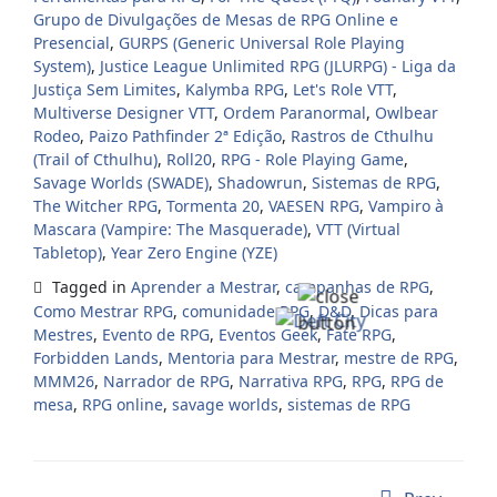
Grupo de Divulgações de Mesas de RPG Online e
Presencial
,
GURPS (Generic Universal Role Playing
System)
,
Justice League Unlimited RPG (JLURPG) - Liga da
Justiça Sem Limites
,
Kalymba RPG
,
Let's Role VTT
,
Multiverse Designer VTT
,
Ordem Paranormal
,
Owlbear
Rodeo
,
Paizo Pathfinder 2ª Edição
,
Rastros de Cthulhu
(Trail of Cthulhu)
,
Roll20
,
RPG - Role Playing Game
,
Savage Worlds (SWADE)
,
Shadowrun
,
Sistemas de RPG
,
The Witcher RPG
,
Tormenta 20
,
VAESEN RPG
,
Vampiro à
Mascara (Vampire: The Masquerade)
,
VTT (Virtual
Tabletop)
,
Year Zero Engine (YZE)
Tagged in
Aprender a Mestrar
,
campanhas de RPG
,
Como Mestrar RPG
,
comunidade RPG
,
D&D
,
Dicas para
Mestres
,
Evento de RPG
,
Eventos Geek
,
Fate RPG
,
Forbidden Lands
,
Mentoria para Mestrar
,
mestre de RPG
,
MMM26
,
Narrador de RPG
,
Narrativa RPG
,
RPG
,
RPG de
mesa
,
RPG online
,
savage worlds
,
sistemas de RPG