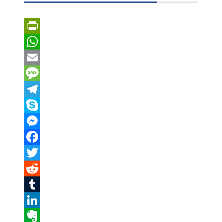
PrintFriendly
WhatsApp
Email
Message
Telegram
Skype
Messenger
Facebook
Twitter
Reddit
Tumblr
LinkedIn