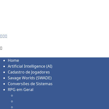
Skip
domingo, agosto 9
to
Home
content
Blog
Cadastro de Jogadores
Contato
Home
Artificial Intelligence (AI)
Cadastro de Jogadores
Savage Worlds (SWADE)
Conversões de Sistemas
RPG em Geral
Sistemas de RPG
Campanhas e Projetos de RPG
Cenários Selvagens