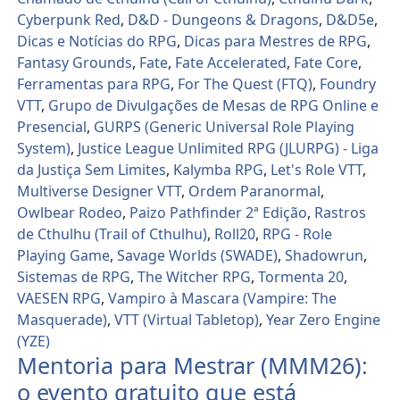
Cyberpunk Red
,
D&D - Dungeons & Dragons
,
D&D5e
,
Dicas e Notícias do RPG
,
Dicas para Mestres de RPG
,
Fantasy Grounds
,
Fate
,
Fate Accelerated
,
Fate Core
,
Ferramentas para RPG
,
For The Quest (FTQ)
,
Foundry
VTT
,
Grupo de Divulgações de Mesas de RPG Online e
Presencial
,
GURPS (Generic Universal Role Playing
System)
,
Justice League Unlimited RPG (JLURPG) - Liga
da Justiça Sem Limites
,
Kalymba RPG
,
Let's Role VTT
,
Multiverse Designer VTT
,
Ordem Paranormal
,
Owlbear Rodeo
,
Paizo Pathfinder 2ª Edição
,
Rastros
de Cthulhu (Trail of Cthulhu)
,
Roll20
,
RPG - Role
Playing Game
,
Savage Worlds (SWADE)
,
Shadowrun
,
Sistemas de RPG
,
The Witcher RPG
,
Tormenta 20
,
VAESEN RPG
,
Vampiro à Mascara (Vampire: The
Masquerade)
,
VTT (Virtual Tabletop)
,
Year Zero Engine
(YZE)
Mentoria para Mestrar (MMM26):
o evento gratuito que está