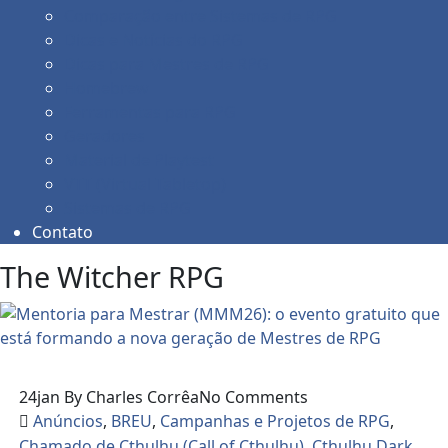
Comparação entre Sistemas de RPG
Dicas e Notícias do RPG
Dicas para Mestres de RPG
Homebrew
Ferramentas para RPG
Geradores
Material de Playtest
VTT (Virtual Tabletop)
Sistemas de RPG
Contato
The Witcher RPG
24
jan
By Charles Corrêa
No Comments
Anúncios
,
BREU
,
Campanhas e Projetos de RPG
,
Chamado de Cthulhu (Call of Cthulhu)
,
Cthulhu Dark
,