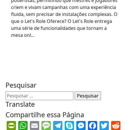
poderosas, permitindo que mestres e jogadores
criem e vivam campanhas com uma experiência
fluida, sem precisar de instalações complexas. O
que o Let's Role Oferece? O Let's Role entrega
uma série de funcionalidades que tornam a
mesa onl...
Read More
Pesquisar
Pesquisar
por:
Translate
Compartilhe essa Página
PrintFriendly
WhatsApp
Email
Message
Telegram
Skype
Messenge
Facebo
Twit
Re