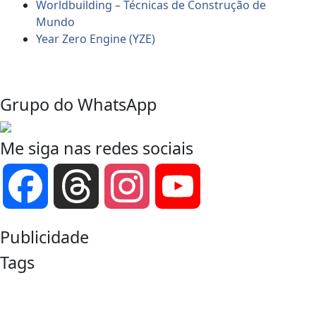
Worldbuilding – Técnicas de Construção de
Mundo
Year Zero Engine (YZE)
Grupo do WhatsApp
Me siga nas redes sociais
Facebook
Threads
Instagram
YouTube
Channel
Publicidade
Tags
comunidade RPG
Call of Cthulhu
compêndio de fantasia
cultura geek
D&D
Dark Fantasy
DND
Cyberpunk
d&d 5e
Dicas para Mestres