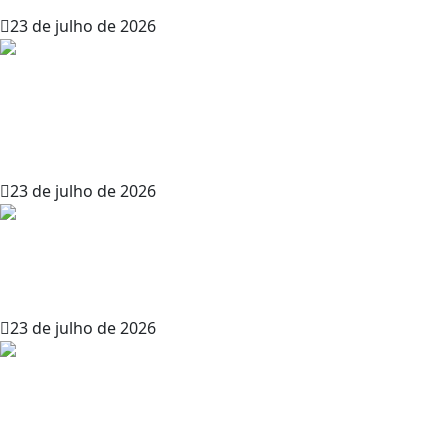
23 de julho de 2026
Mapas de Ravenloft da Fraternity of
Shadows (admin – Masmorras e
Dragões)
23 de julho de 2026
Ravenloft Nativos do Pavor – D&D 3.5
(admin – Masmorras e Dragões)
23 de julho de 2026
Morra Vecna Morra! – Aventura de
AD&D (admin – Masmorras e Dragões)