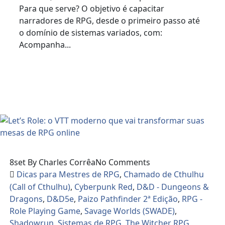
Para que serve? O objetivo é capacitar
narradores de RPG, desde o primeiro passo até
o domínio de sistemas variados, com:
Acompanha...
Read More
8
set
By Charles Corrêa
No Comments
Dicas para Mestres de RPG
,
Chamado de Cthulhu
(Call of Cthulhu)
,
Cyberpunk Red
,
D&D - Dungeons &
Dragons
,
D&D5e
,
Paizo Pathfinder 2ª Edição
,
RPG -
Role Playing Game
,
Savage Worlds (SWADE)
,
Shadowrun
,
Sistemas de RPG
,
The Witcher RPG
,