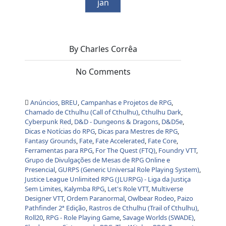
jan
By Charles Corrêa
No Comments
Anúncios
,
BREU
,
Campanhas e Projetos de RPG
,
Chamado de Cthulhu (Call of Cthulhu)
,
Cthulhu Dark
,
Cyberpunk Red
,
D&D - Dungeons & Dragons
,
D&D5e
,
Dicas e Notícias do RPG
,
Dicas para Mestres de RPG
,
Fantasy Grounds
,
Fate
,
Fate Accelerated
,
Fate Core
,
Ferramentas para RPG
,
For The Quest (FTQ)
,
Foundry VTT
,
Grupo de Divulgações de Mesas de RPG Online e
Presencial
,
GURPS (Generic Universal Role Playing System)
,
Justice League Unlimited RPG (JLURPG) - Liga da Justiça
Sem Limites
,
Kalymba RPG
,
Let's Role VTT
,
Multiverse
Designer VTT
,
Ordem Paranormal
,
Owlbear Rodeo
,
Paizo
Pathfinder 2ª Edição
,
Rastros de Cthulhu (Trail of Cthulhu)
,
Roll20
,
RPG - Role Playing Game
,
Savage Worlds (SWADE)
,