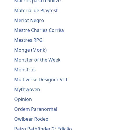
Macros para o Roll20
Material de Playtest
Merlot Negro
Mestre Charles Corrêa
Mestres RPG
Monge (Monk)
Monster of the Week
Monstros
Multiverse Designer VTT
Mythwoven
Opinion
Ordem Paranormal
Owlbear Rodeo
Paizo Pathfinder 2ª Edição