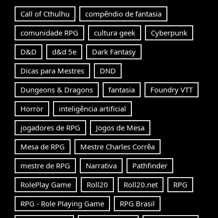
Call of Cthulhu
compêndio de fantasia
comunidade RPG
cultura geek
Cyberpunk
D&D
d&d 5e
Dark Fantasy
Dicas para Mestres
DND
Dungeons & Dragons
fantasia
Foundry VTT
Horror
inteligência artificial
jogadores de RPG
Jogos de Mesa
Mesa de RPG
Mestre Charles Corrêa
mestre de RPG
Narrativa
Pathfinder
RolePlay Game
Roll20
Roll20.net
RPG
RPG - Role Playing Game
RPG Brasil