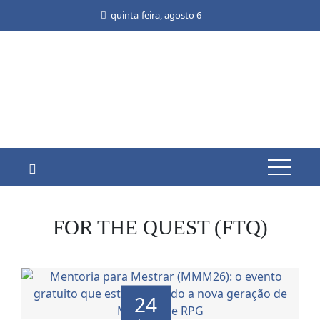
Skip
quinta-feira, agosto 6
to
content
FOR THE QUEST (FTQ)
24