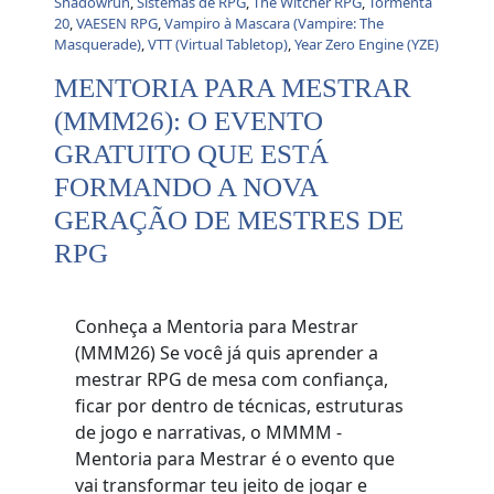
Shadowrun
,
Sistemas de RPG
,
The Witcher RPG
,
Tormenta
20
,
VAESEN RPG
,
Vampiro à Mascara (Vampire: The
Masquerade)
,
VTT (Virtual Tabletop)
,
Year Zero Engine (YZE)
MENTORIA PARA MESTRAR
(MMM26): O EVENTO
GRATUITO QUE ESTÁ
FORMANDO A NOVA
GERAÇÃO DE MESTRES DE
RPG
Conheça a Mentoria para Mestrar
(MMM26) Se você já quis aprender a
mestrar RPG de mesa com confiança,
ficar por dentro de técnicas, estruturas
de jogo e narrativas, o MMMM -
Mentoria para Mestrar é o evento que
vai transformar teu jeito de jogar e