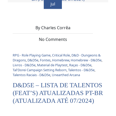
jul
By Charles Corrêa
No Comments
RPG - Role Playing Game
,
Critical Role
,
D&D - Dungeons &
Dragons
,
D&D5e
,
Fontes
,
Homebrew
,
Homebrew - D&D5e
,
Livros - D&D5e
,
Material de Playtest
,
Raças - D&D5e
,
Tal'Dorei Campaign Setting Reborn
,
Talentos - D&D5e
,
Talentos Raciais - D&D5e
,
Unearthed Arcana
D&D5E – LISTA DE TALENTOS
(FEAT’S) ATUALIZADAS PT-BR
(ATUALIZADA ATÉ 07/2024)