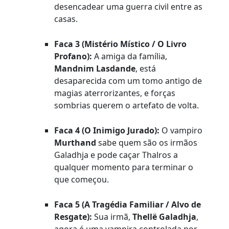
desencadear uma guerra civil entre as
casas.
Faca 3 (Mistério Místico / O Livro
Profano):
A amiga da família,
Mandnim Lasdande
, está
desaparecida com um tomo antigo de
magias aterrorizantes, e forças
sombrias querem o artefato de volta.
Faca 4 (O Inimigo Jurado):
O vampiro
Murthand
sabe quem são os irmãos
Galadhja e pode caçar Thalros a
qualquer momento para terminar o
que começou.
Faca 5 (A Tragédia Familiar / Alvo de
Resgate):
Sua irmã,
Thellë Galadhja
,