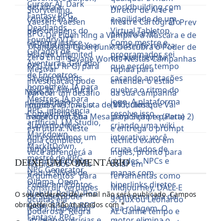
Prev
De Elden Ring a Vampiro a Máscara e de
Fantasia a Cyberpunk: Descubra o Poder de
Savage Worlds Nestas Campanhas
Next
Foundry VTT: A Lista de Módulos que Vai
Transformar Sua Mesa para Sempre (Parte 2)
DEIXE UM COMENTÁRIO
O seu endereço de e-mail não será publicado.
Campos
obrigatórios são marcados com
*