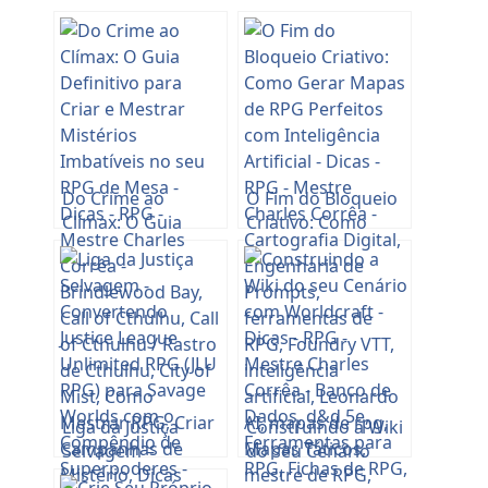
Do Crime ao
O Fim do Bloqueio
Clímax: O Guia
Criativo: Como
Definitivo para
Gerar Mapas de
Criar e Mestrar
RPG Perfeitos com
Mistérios
Inteligência
Imbatíveis no seu
Artificial
RPG de Mesa
Liga da Justiça
Construindo a Wiki
Selvagem –
do seu Cenário
Convertendo
com Worldcraft