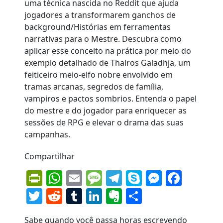
Compartilhar
PrintFriendly
WhatsApp
Email
Message
Telegram
Skype
Messen
Face
Twitter
Reddit
Tumblr
LinkedIn
Evernote
Share
Sabe quando você passa horas escrevendo