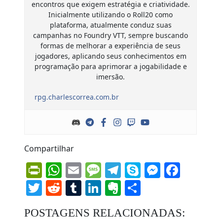
encontros que exigem estratégia e criatividade.
Inicialmente utilizando o Roll20 como
plataforma, atualmente conduz suas
campanhas no Foundry VTT, sempre buscando
formas de melhorar a experiência de seus
jogadores, aplicando seus conhecimentos em
programação para aprimorar a jogabilidade e
imersão.
rpg.charlescorrea.com.br
Compartilhar
PrintFriendly
WhatsApp
Email
Message
Telegram
Skype
Messen
Face
Twitter
Reddit
Tumblr
LinkedIn
Evernote
Share
POSTAGENS RELACIONADAS: