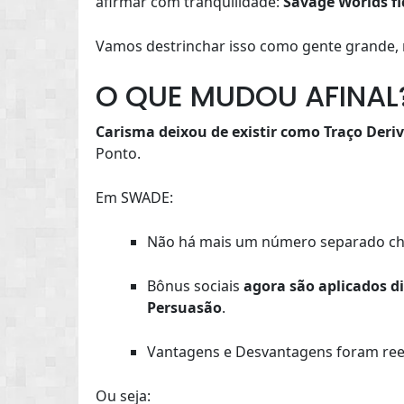
afirmar com tranquilidade:
Savage Worlds f
Vamos destrinchar isso como gente grande, no
O QUE MUDOU AFINAL
Carisma deixou de existir como Traço Deri
Ponto.
Em SWADE:
Não há mais um número separado 
Bônus sociais
agora são aplicados d
Persuasão
.
Vantagens e Desvantagens foram ree
Ou seja: