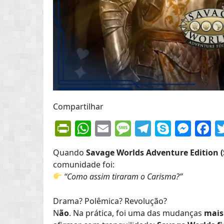
Compartilhar
PrintFriendly
WhatsApp
Email
Message
Telegram
Skype
Mes
F
Quando
Savage Worlds Adventure Edition 
comunidade foi:
“Como assim tiraram o Carisma?”
Drama? Polêmica? Revolução?
N
ão
. Na prática, foi uma das mudanças
mais