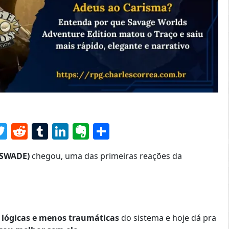
senger
acebook
Twitter
Reddit
Tumblr
LinkedIn
Evernote
Share
(SWADE)
chegou, uma das primeiras reações da
 lógicas e menos traumáticas
do sistema e hoje dá pra