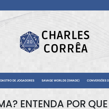
DASTRO DE JOGADORES
SAVAGE WORLDS (SWADE)
CONVERSÕES D
MA? ENTENDA POR QU