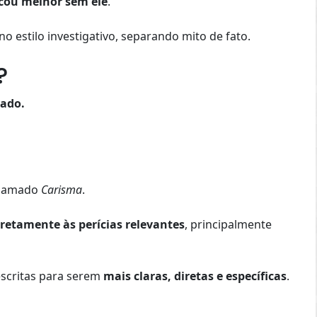
icou melhor sem ele
.
 estilo investigativo, separando mito de fato.
?
vado.
chamado
Carisma
.
iretamente às perícias relevantes
, principalmente
scritas para serem
mais claras, diretas e específicas
.