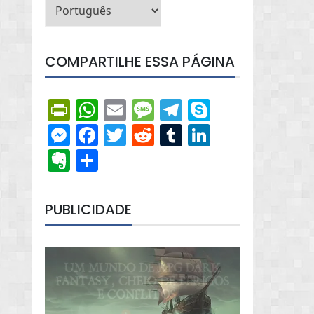
COMPARTILHE ESSA PÁGINA
PrintFriendly
WhatsApp
Email
Message
Telegram
Skype
Messenger
Facebook
Twitter
Reddit
Tumblr
LinkedIn
Evernote
Share
PUBLICIDADE