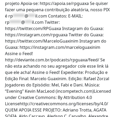
projeto Apoia-se: https://apoia.se/rpguaxa Se quiser
fazer uma pequena contribuição aleatória, nosso PIX
é
rp
*****
@
***
il.com
Contatos: E-MAIL:
rp
*****
@
***
il.com
Twitter:
https://twitter.com/RPGuaxa Instagram do Guaxa:
https://instagram.com/rpguaxa Twitter do Guaxa:
https://twitter.com/MarceloGuaxinim Instagram do
Guaxa: https://instagram.com/marceloguaxinim
Assine o Feed!
http://deviante.com.br/podcasts/rpguaxa/feed/ Se
não esta achando no seu agregador cole esse link lá
que ele acha! Assine o Feed! Expediente: Produção e
Edição Final: Marcelo Guaxinim. Edição: Rafael Zorzal
Jogadores do Episódio: Mel, Fabi e Dani. Música:
“Evening” Kevin MacLeod (incompetech.com)Licensed
under Creative Commons: By Attribution 4.0
Licensehttp://creativecommons.org/licenses/by/4.0/
QUEM APOIA ESSE PROJETO: Adriano Trotta, AGATA
SOFIA, Aldo Caccavo, Aledson C. Carvalho, Alexandre