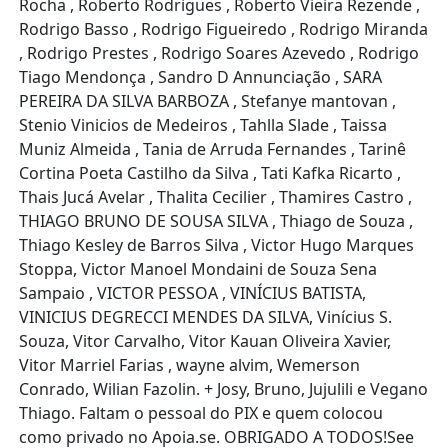
Rocha , Roberto Rodrigues , Roberto Vieira Rezende ,
Rodrigo Basso , Rodrigo Figueiredo , Rodrigo Miranda
, Rodrigo Prestes , Rodrigo Soares Azevedo , Rodrigo
Tiago Mendonça , Sandro D Annunciação , SARA
PEREIRA DA SILVA BARBOZA , Stefanye mantovan ,
Stenio Vinicios de Medeiros , Tahlla Slade , Taissa
Muniz Almeida , Tania de Arruda Fernandes , Tarinê
Cortina Poeta Castilho da Silva , Tati Kafka Ricarto ,
Thais Jucá Avelar , Thalita Cecilier , Thamires Castro ,
THIAGO BRUNO DE SOUSA SILVA , Thiago de Souza ,
Thiago Kesley de Barros Silva , Victor Hugo Marques
Stoppa, Victor Manoel Mondaini de Souza Sena
Sampaio , VICTOR PESSOA , VINÍCIUS BATISTA,
VINICIUS DEGRECCI MENDES DA SILVA, Vinícius S.
Souza, Vitor Carvalho, Vitor Kauan Oliveira Xavier,
Vitor Marriel Farias , wayne alvim, Wemerson
Conrado, Wilian Fazolin. + Josy, Bruno, Jujulili e Vegano
Thiago. Faltam o pessoal do PIX e quem colocou
como privado no Apoia.se. OBRIGADO A TODOS!See