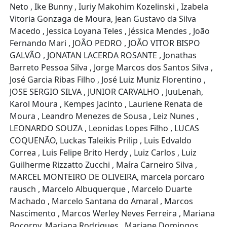
Neto , Ike Bunny , Iuriy Makohim Kozelinski , Izabela
Vitoria Gonzaga de Moura, Jean Gustavo da Silva
Macedo , Jessica Loyana Teles , Jéssica Mendes , João
Fernando Mari , JOÃO PEDRO , JOÃO VITOR BISPO
GALVÃO , JONATAN LACERDA ROSANTE , Jonathas
Barreto Pessoa Silva , Jorge Marcos dos Santos Silva ,
José Garcia Ribas Filho , José Luiz Muniz Florentino ,
JOSE SERGIO SILVA , JUNIOR CARVALHO , JuuLenah,
Karol Moura , Kempes Jacinto , Lauriene Renata de
Moura , Leandro Menezes de Sousa , Leiz Nunes ,
LEONARDO SOUZA , Leonidas Lopes Filho , LUCAS
COQUENÃO, Luckas Taleikis Prilip , Luis Edvaldo
Correa , Luis Felipe Brito Herdy , Luiz Carlos , Luiz
Guilherme Rizzatto Zucchi , Maíra Carneiro Silva ,
MARCEL MONTEIRO DE OLIVEIRA, marcela porcaro
rausch , Marcelo Albuquerque , Marcelo Duarte
Machado , Marcelo Santana do Amaral , Marcos
Nascimento , Marcos Werley Neves Ferreira , Mariana
Bocorny, Mariana Rodrigues , Mariane Domingos