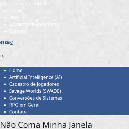
Skip
quinta-feira, agosto 6
to
Home
content
Blog
Cadastro de Jogadores
Contato
Home
Artificial Intelligence (AI)
Cadastro de Jogadores
Savage Worlds (SWADE)
Conversões de Sistemas
RPG em Geral
Contato
Não Coma Minha Janela