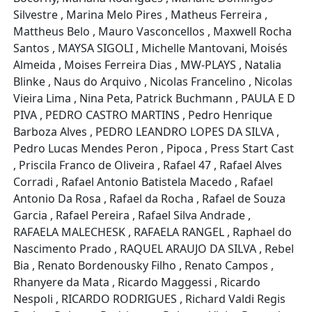
Silvestre , Marina Melo Pires , Matheus Ferreira ,
Mattheus Belo , Mauro Vasconcellos , Maxwell Rocha
Santos , MAYSA SIGOLI , Michelle Mantovani, Moisés
Almeida , Moises Ferreira Dias , MW-PLAYS , Natalia
Blinke , Naus do Arquivo , Nicolas Francelino , Nicolas
Vieira Lima , Nina Peta, Patrick Buchmann , PAULA E D
PIVA , PEDRO CASTRO MARTINS , Pedro Henrique
Barboza Alves , PEDRO LEANDRO LOPES DA SILVA ,
Pedro Lucas Mendes Peron , Pipoca , Press Start Cast
, Priscila Franco de Oliveira , Rafael 47 , Rafael Alves
Corradi , Rafael Antonio Batistela Macedo , Rafael
Antonio Da Rosa , Rafael da Rocha , Rafael de Souza
Garcia , Rafael Pereira , Rafael Silva Andrade ,
RAFAELA MALECHESK , RAFAELA RANGEL , Raphael do
Nascimento Prado , RAQUEL ARAUJO DA SILVA , Rebel
Bia , Renato Bordenousky Filho , Renato Campos ,
Rhanyere da Mata , Ricardo Maggessi , Ricardo
Nespoli , RICARDO RODRIGUES , Richard Valdi Regis