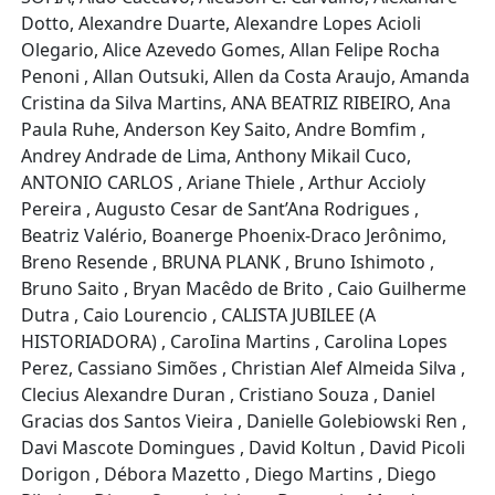
Dotto, Alexandre Duarte, Alexandre Lopes Acioli
Olegario, Alice Azevedo Gomes, Allan Felipe Rocha
Penoni , Allan Outsuki, Allen da Costa Araujo, Amanda
Cristina da Silva Martins, ANA BEATRIZ RIBEIRO, Ana
Paula Ruhe, Anderson Key Saito, Andre Bomfim ,
Andrey Andrade de Lima, Anthony Mikail Cuco,
ANTONIO CARLOS , Ariane Thiele , Arthur Accioly
Pereira , Augusto Cesar de Sant’Ana Rodrigues ,
Beatriz Valério, Boanerge Phoenix-Draco Jerônimo,
Breno Resende , BRUNA PLANK , Bruno Ishimoto ,
Bruno Saito , Bryan Macêdo de Brito , Caio Guilherme
Dutra , Caio Lourencio , CALISTA JUBILEE (A
HISTORIADORA) , CaroIina Martins , Carolina Lopes
Perez, Cassiano Simões , Christian Alef Almeida Silva ,
Clecius Alexandre Duran , Cristiano Souza , Daniel
Gracias dos Santos Vieira , Danielle Golebiowski Ren ,
Davi Mascote Domingues , David Koltun , David Picoli
Dorigon , Débora Mazetto , Diego Martins , Diego