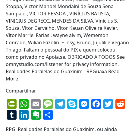
Compartilhar
PrintFriendly
WhatsApp
Email
Message
Telegram
Skype
Messenge
Facebo
Twit
Re
Tumblr
LinkedIn
Evernote
Share
RPG: Realidades Paralelas do Guaxinim, ou ainda