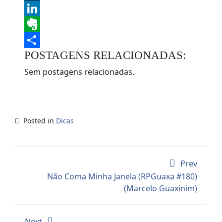
Tumblr
LinkedIn
Evernote
POSTAGENS RELACIONADAS:
Share
Sem postagens relacionadas.
Posted in
Dicas
Prev
Não Coma Minha Janela (RPGuaxa #180)
(Marcelo Guaxinim)
Next