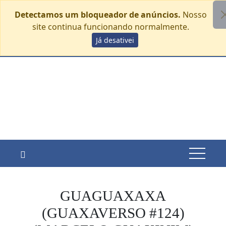
Detectamos um bloqueador de anúncios.
Nosso
site continua funcionando normalmente.
Skip
Já desativei
sábado, agosto 8
to
content
GUAGUAXAXA
(GUAXAVERSO #124)