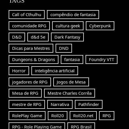
TAGS
Call of Cthulhu
compêndio de fantasia
comunidade RPG
cultura geek
Cyberpunk
D&D
d&d 5e
Dark Fantasy
Dicas para Mestres
DND
Dungeons & Dragons
fantasia
Foundry VTT
Horror
inteligência artificial
jogadores de RPG
Jogos de Mesa
Mesa de RPG
Mestre Charles Corrêa
mestre de RPG
Narrativa
Pathfinder
RolePlay Game
Roll20
Roll20.net
RPG
RPG - Role Playing Game
RPG Brasil