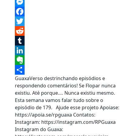
Skype
Messenger
Facebook
Twitter
Reddit
Tumblr
LinkedIn
Evernote
GuaxaVerso destrinchando episódios e
Share
respondendo comentários! Se Flopar nunca
existiu. Até porque…. Nunca existiu mesmo.
Esta semana vamos falar tudo sobre o
episódio de 179. Ajude esse projeto Apoiase:
https://apoia.se/rpguaxa Contatos:
Instagram: https://instagram.com/RPGuaxa
Instagram do Guaxa: