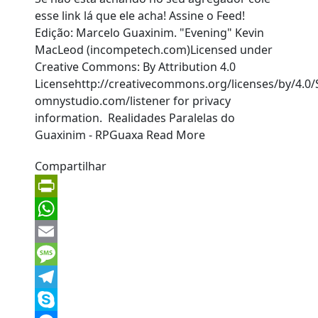
Compartilhar
PrintFriendly
WhatsApp
Email
Message
Telegram