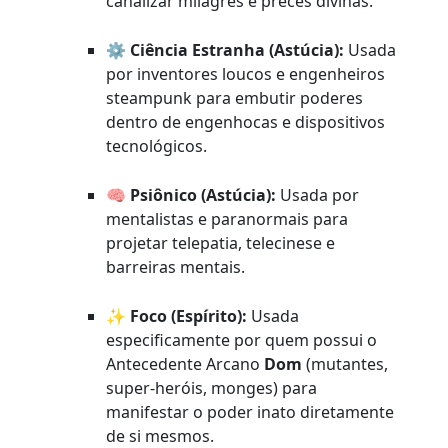
canalizar milagres e preces divinas.
⚙️
Ciência Estranha (Astúcia):
Usada
por inventores loucos e engenheiros
steampunk para embutir poderes
dentro de engenhocas e dispositivos
tecnológicos.
🧠
Psiônico (Astúcia):
Usada por
mentalistas e paranormais para
projetar telepatia, telecinese e
barreiras mentais.
✨
Foco (Espírito):
Usada
especificamente por quem possui o
Antecedente Arcano
Dom
(mutantes,
super-heróis, monges) para
manifestar o poder inato diretamente
de si mesmos.