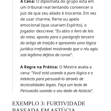
A Cena:
O diplomata do grupo está em
um tribunal real tentando convencer o
juiz de que seu aliado é inocente. Em vez
de usar charme, flerte ou apelo
emocional (que usariam Espírito), o
jogador descreve:
“Eu abro o livro de leis
do reino, aponto para o parágrafo terceiro
do artigo de traição e apresento uma lógica
jurídica irrefutável mostrando que o réu agiu
sob legítima defesa da coroa”
.
A Regra na Prática:
O Mestre avalia a
cena:
“Você está usando a pura lógica e o
intelecto para persuadi-lo através de
tecnicalidades legais. Faça um teste de
Persuasão usando o seu dado de Astúcia”
.
EXEMPLO 3: FURTIVIDADE
BASEADA EM ASTÚCIA