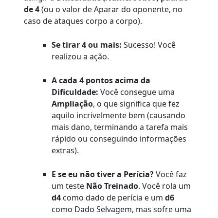
de 4
(ou o valor de Aparar do oponente, no
caso de ataques corpo a corpo).
Se tirar 4 ou mais:
Sucesso! Você
realizou a ação.
A cada 4 pontos acima da
Dificuldade:
Você consegue uma
Ampliação
, o que significa que fez
aquilo incrivelmente bem (causando
mais dano, terminando a tarefa mais
rápido ou conseguindo informações
extras).
E se eu não tiver a Perícia?
Você faz
um teste
Não Treinado
. Você rola um
d4
como dado de perícia e um
d6
como Dado Selvagem, mas sofre uma