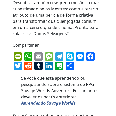
Compartilhar
PrintFriendly
WhatsApp
Email
Message
Telegram
Skype
Messen
Face
Twitter
Reddit
Tumblr
LinkedIn
Evernote
Share
Se você que está aprendendo ou
pesquisando sobre o sistema de RPG
Savage Worlds Adventure Edition antes
deve ler os post’s anteriores.
Aprendendo Savage Worlds
Se você acompanhou as nossas postagens