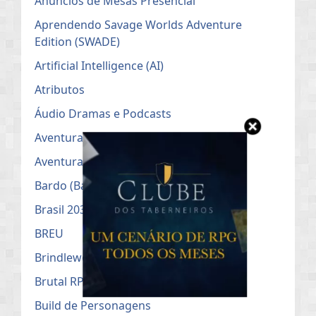
Anúncios de Mesas Presencial
Aprendendo Savage Worlds Adventure
Edition (SWADE)
Artificial Intelligence (AI)
Atributos
Áudio Dramas e Podcasts
Aventuras Mestradas
Aventuras/Campanhas/OneShot's
Bardo (Bard)
Brasil 2031
BREU
Brindlewood Bay
Brutal RPG
Build de Personagens