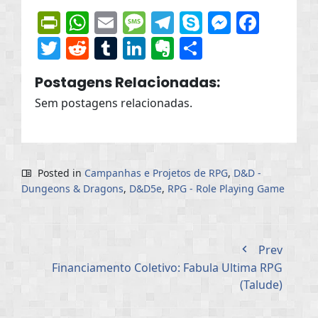
PrintFriendly
WhatsApp
Email
Message
Telegram
Skype
Messen
Face
Twitter
Reddit
Tumblr
LinkedIn
Evernote
Share
Postagens Relacionadas:
Sem postagens relacionadas.
Posted in
Campanhas e Projetos de RPG
,
D&D -
Dungeons & Dragons
,
D&D5e
,
RPG - Role Playing Game
Prev
Financiamento Coletivo: Fabula Ultima RPG
(Talude)