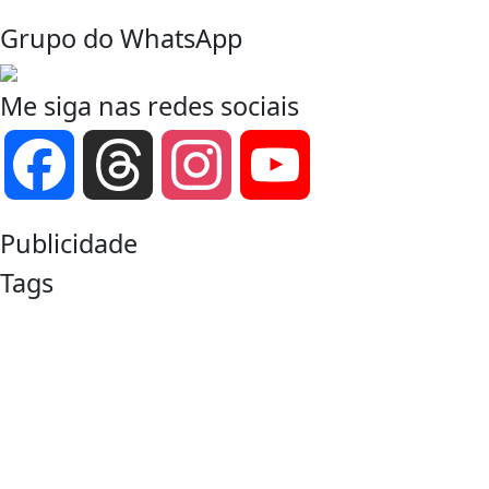
Grupo do WhatsApp
Me siga nas redes sociais
Facebook
Threads
Instagram
YouTube
Channel
Publicidade
Tags
comunidade RPG
Call of Cthulhu
compêndio de fantasia
cultura geek
D&D
Dark Fantasy
DND
Cyberpunk
d&d 5e
Dicas para Mestres
Dungeons & Dragons
Foundry VTT
Horror
fantasia
inteligência artificial
Jogos de Mesa
jogadores de RPG
Mesa de RPG
mestre de RPG
Mestre Charles Corrêa
Narrativa
Pathfinder
RolePlay Game
Roll20
Roll20.net