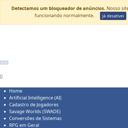
Detectamos um bloqueador de anúncios.
Nosso sit
funcionando normalmente.
Já desativei
Skip
quinta-feira, agosto 6
to
Home
content
Blog
Cadastro de Jogadores
Contato
Home
Artificial Intelligence (AI)
Cadastro de Jogadores
Savage Worlds (SWADE)
Conversões de Sistemas
RPG em Geral