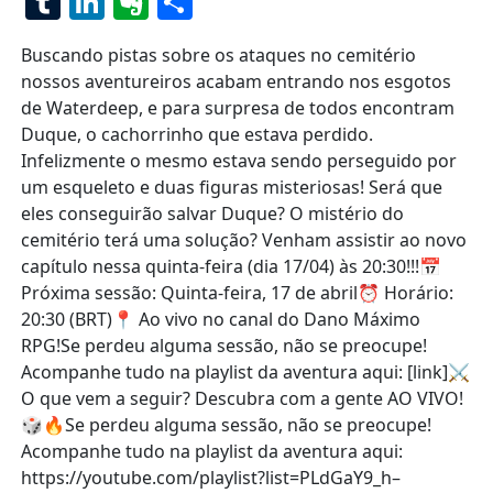
Tumblr
LinkedIn
Evernote
Share
Buscando pistas sobre os ataques no cemitério
nossos aventureiros acabam entrando nos esgotos
de Waterdeep, e para surpresa de todos encontram
Duque, o cachorrinho que estava perdido.
Infelizmente o mesmo estava sendo perseguido por
um esqueleto e duas figuras misteriosas! Será que
eles conseguirão salvar Duque? O mistério do
cemitério terá uma solução? Venham assistir ao novo
capítulo nessa quinta-feira (dia 17/04) às 20:30!!!📅
Próxima sessão: Quinta-feira, 17 de abril⏰ Horário:
20:30 (BRT)📍 Ao vivo no canal do Dano Máximo
RPG!Se perdeu alguma sessão, não se preocupe!
Acompanhe tudo na playlist da aventura aqui: [link]⚔️
O que vem a seguir? Descubra com a gente AO VIVO!
🎲🔥Se perdeu alguma sessão, não se preocupe!
Acompanhe tudo na playlist da aventura aqui:
https://youtube.com/playlist?list=PLdGaY9_h–