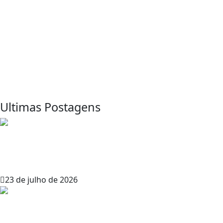
RPG
RPG
RPG - Role Playing Game
RPG brasileiro
RPG Brasil
RPG de mesa
de Horror
RPG de mesa online
RPG Notícias
savage worlds
RPG online
Savage
Sprawlrunners
Worlds Adventure Edition
sistemas de RPG
Storytelling
SWADE
Tormenta RPG
VTT
tabletop RPG
Virtual Tabletop
Worldbuilding
Ultimas Postagens
Morra Vecna Morra! – Aventura de
AD&D (admin – Masmorras e Dragões)
23 de julho de 2026
Mapas de Ravenloft da Fraternity of