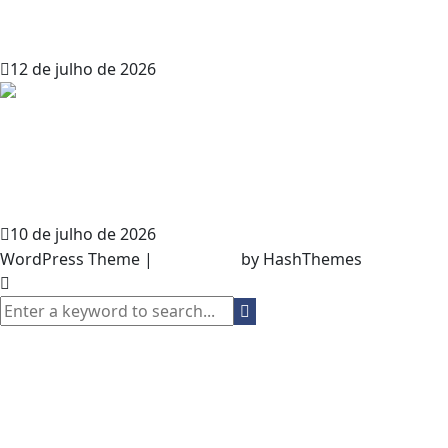
de “Pacto com o Diabo” em sua mesa de
Savage Worlds (SWADE)
12 de julho de 2026
Foundry VTT: A Lista de Módulos que Vai
Transformar Sua Mesa para Sempre
(Parte 2)
10 de julho de 2026
WordPress Theme
|
Viral News
by HashThemes