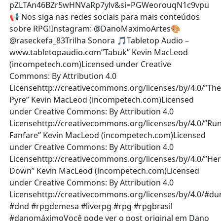
pZLTAn46BZr5wHNVaRp7ylv&si=PGWeorouqN1c9vpu
📢 Nos siga nas redes sociais para mais conteúdos
sobre RPG!Instagram: @DanoMaximoArtes🎨
@raseckefa_83Trilha Sonora 🎵Tabletop Audio –
www.tabletopaudio.com”Tabuk” Kevin MacLeod
(incompetech.com)Licensed under Creative
Commons: By Attribution 4.0
Licensehttp://creativecommons.org/licenses/by/4.0/”Th
Pyre” Kevin MacLeod (incompetech.com)Licensed
under Creative Commons: By Attribution 4.0
Licensehttp://creativecommons.org/licenses/by/4.0/”Ru
Fanfare” Kevin MacLeod (incompetech.com)Licensed
under Creative Commons: By Attribution 4.0
Licensehttp://creativecommons.org/licenses/by/4.0/”He
Down” Kevin MacLeod (incompetech.com)Licensed
under Creative Commons: By Attribution 4.0
Licensehttp://creativecommons.org/licenses/by/4.0/#
#dnd #rpgdemesa #liverpg #rpg #rpgbrasil
#danomáximoVocê pode ver o post original em Dano