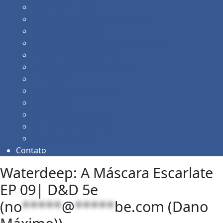
Sistemas de RPG
Campanhas e Projetos de RPG
Cenários Selvagens
Comparação entre Sistemas de RPG
Dicas e Notícias do RPG
Dicas para Mestres de RPG
Homebrew
Ferramentas para RPG
Geradores
Material de Playtest
VTT (Virtual Tabletop)
Sistemas de RPG
Contato
Waterdeep: A Máscara Escarlate
EP 09| D&D 5e
(
no
*****
@
*****
be.com
(Dano