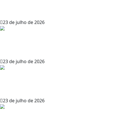
Shadows (admin – Masmorras e
Dragões)
23 de julho de 2026
Ravenloft Nativos do Pavor – D&D 3.5
(admin – Masmorras e Dragões)
23 de julho de 2026
Morra Vecna Morra! – Aventura de
AD&D (admin – Masmorras e Dragões)
23 de julho de 2026
Barganha Profana: Como Usar a Regra