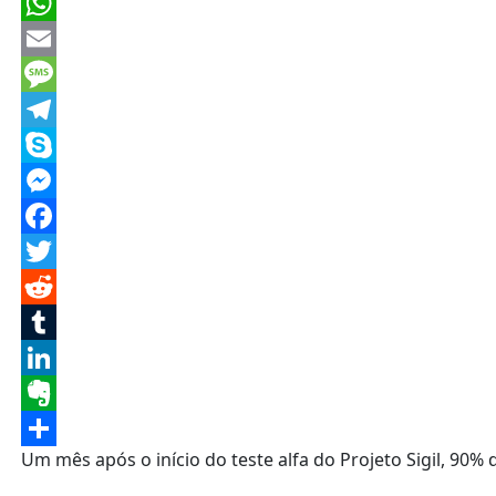
PrintFriendly
WhatsApp
Email
Message
Telegram
Skype
Messenger
Facebook
Twitter
Reddit
Tumblr
LinkedIn
Evernote
Um mês após o início do teste alfa do Projeto Sigil, 9
Share