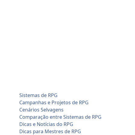
Skip
sexta-feira, agosto 7
to
Home
content
Blog
Cadastro de Jogadores
Contato
Home
Artificial Intelligence (AI)
Cadastro de Jogadores
Savage Worlds (SWADE)
Conversões de Sistemas
RPG em Geral
Sistemas de RPG
Campanhas e Projetos de RPG
Cenários Selvagens
Comparação entre Sistemas de RPG
Dicas e Notícias do RPG
Dicas para Mestres de RPG