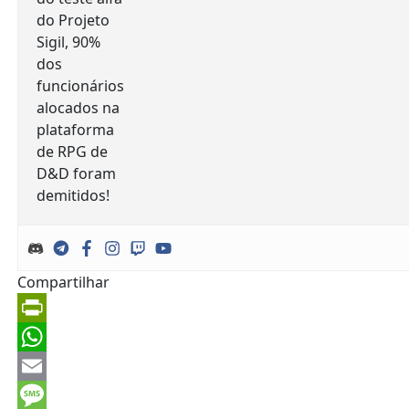
Compartilhar
PrintFriendly
WhatsApp
Email