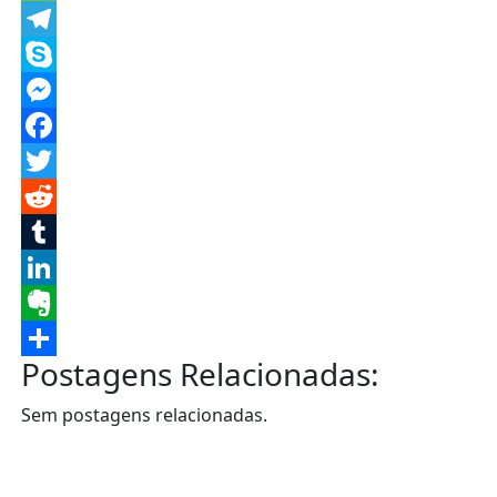
Message
Telegram
Skype
Messenger
Facebook
Twitter
Reddit
Tumblr
LinkedIn
Evernote
Postagens Relacionadas:
Share
Sem postagens relacionadas.