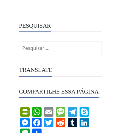
PESQUISAR
Pesquisar
por:
TRANSLATE
COMPARTILHE ESSA PÁGINA
PrintFriendly
WhatsApp
Email
Message
Telegram
Skype
Messenger
Facebook
Twitter
Reddit
Tumblr
LinkedIn