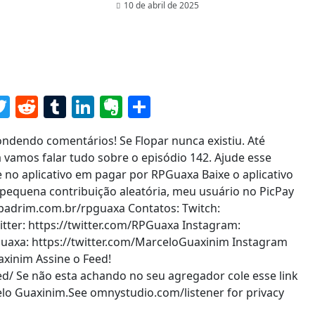
10 de abril de 2025
senger
acebook
Twitter
Reddit
Tumblr
LinkedIn
Evernote
Share
ndendo comentários! Se Flopar nunca existiu. Até
vamos falar tudo sobre o episódio 142. Ajude esse
 no aplicativo em pagar por RPGuaxa Baixe o aplicativo
 pequena contribuição aleatória, meu usuário no PicPay
padrim.com.br/rpguaxa Contatos: Twitch:
tter: https://twitter.com/RPGuaxa Instagram:
uaxa: https://twitter.com/MarceloGuaxinim Instagram
xinim Assine o Feed!
d/ Se não esta achando no seu agregador cole esse link
celo Guaxinim.See omnystudio.com/listener for privacy