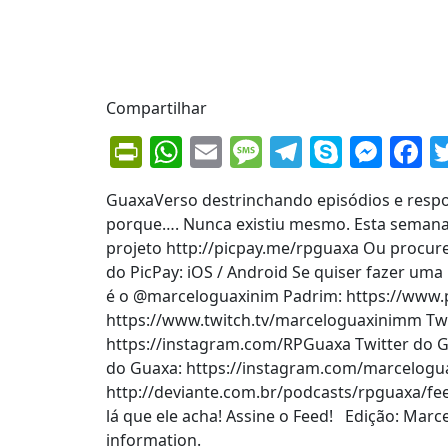
Compartilhar
PrintFriendly
WhatsApp
Email
Message
Telegram
Skype
Mes
F
GuaxaVerso destrinchando episódios e respo
porque…. Nunca existiu mesmo. Esta semana 
projeto http://picpay.me/rpguaxa Ou procure
do PicPay: iOS / Android Se quiser fazer uma
é o @marceloguaxinim Padrim: https://www.
https://www.twitch.tv/marceloguaxinimm Twi
https://instagram.com/RPGuaxa Twitter do G
do Guaxa: https://instagram.com/marcelogua
http://deviante.com.br/podcasts/rpguaxa/fee
lá que ele acha! Assine o Feed! Edição: Mar
information.