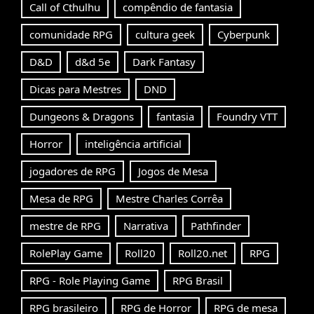
Call of Cthulhu
compêndio de fantasia
comunidade RPG
cultura geek
Cyberpunk
D&D
d&d 5e
Dark Fantasy
Dicas para Mestres
DND
Dungeons & Dragons
fantasia
Foundry VTT
Horror
inteligência artificial
jogadores de RPG
Jogos de Mesa
Mesa de RPG
Mestre Charles Corrêa
mestre de RPG
Narrativa
Pathfinder
RolePlay Game
Roll20
Roll20.net
RPG
RPG - Role Playing Game
RPG Brasil
RPG brasileiro
RPG de Horror
RPG de mesa