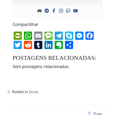
Compartilhar
PrintFriendly
WhatsApp
Email
Message
Telegram
Skype
Messen
Face
Twitter
Reddit
Tumblr
LinkedIn
Evernote
Share
POSTAGENS RELACIONADAS:
Sem postagens relacionadas.
Posted in
Dicas
Prev