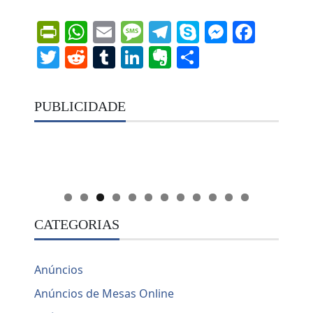
PrintFriendly
WhatsApp
Email
Message
Telegram
Skype
Messen
Face
Twitter
Reddit
Tumblr
LinkedIn
Evernote
Share
PUBLICIDADE
CATEGORIAS
Anúncios
Anúncios de Mesas Online