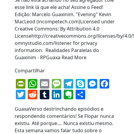
Compartilhar
PrintFriendly
WhatsApp
Email
Message
Telegram
Skype
Messen
Face
Twitter
Reddit
Tumblr
LinkedIn
Evernote
Share
GuaxaVerso destrinchando episódios e
respondendo comentários! Se Flopar nunca
existiu. Até porque…. Nunca existiu mesmo.
Esta semana vamos falar tudo sobre o