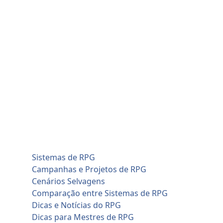
Skip
sábado, agosto 8
to
Home
content
Blog
Cadastro de Jogadores
Contato
Home
Artificial Intelligence (AI)
Cadastro de Jogadores
Savage Worlds (SWADE)
Conversões de Sistemas
RPG em Geral
Sistemas de RPG
Campanhas e Projetos de RPG
Cenários Selvagens
Comparação entre Sistemas de RPG
Dicas e Notícias do RPG
Dicas para Mestres de RPG