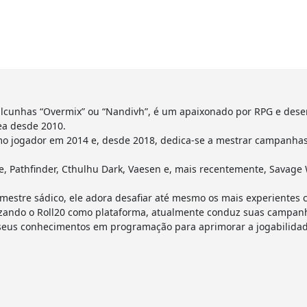
lcunhas “Overmix” ou “Nandivh”, é um apaixonado por RPG e dese
ea desde 2010.
o jogador em 2014 e, desde 2018, dedica-se a mestrar campanhas 
 Pathfinder, Cthulhu Dark, Vaesen e, mais recentemente, Savage 
estre sádico, ele adora desafiar até mesmo os mais experientes 
utilizando o Roll20 como plataforma, atualmente conduz suas camp
 seus conhecimentos em programação para aprimorar a jogabilidad