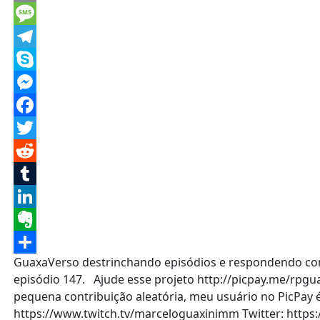
Email
Message
Telegram
Skype
Messenger
Facebook
Twitter
Reddit
Tumblr
LinkedIn
Evernote
GuaxaVerso destrinchando episódios e respondendo come
Share
episódio 147. Ajude esse projeto http://picpay.me/rpgua
pequena contribuição aleatória, meu usuário no PicPay
https://www.twitch.tv/marceloguaxinimm Twitter: https