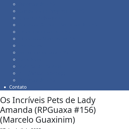
Sistemas de RPG
Campanhas e Projetos de RPG
Cenários Selvagens
Comparação entre Sistemas de RPG
Dicas e Notícias do RPG
Dicas para Mestres de RPG
Homebrew
Ferramentas para RPG
Geradores
Material de Playtest
VTT (Virtual Tabletop)
Sistemas de RPG
Contato
Os Incríveis Pets de Lady
Amanda (RPGuaxa #156)
(Marcelo Guaxinim)