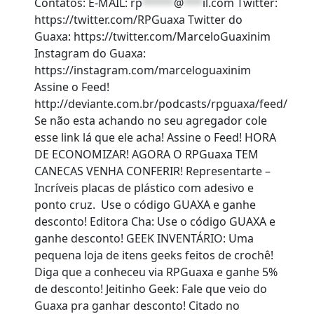
Contatos: E-MAIL:
rp
*****
@
***
il.com
Twitter:
https://twitter.com/RPGuaxa Twitter do
Guaxa: https://twitter.com/MarceloGuaxinim
Instagram do Guaxa:
https://instagram.com/marceloguaxinim
Assine o Feed!
http://deviante.com.br/podcasts/rpguaxa/feed/
Se não esta achando no seu agregador cole
esse link lá que ele acha! Assine o Feed! HORA
DE ECONOMIZAR! AGORA O RPGuaxa TEM
CANECAS VENHA CONFERIR! Representarte –
Incríveis placas de plástico com adesivo e
ponto cruz. Use o código GUAXA e ganhe
desconto! Editora Cha: Use o código GUAXA e
ganhe desconto! GEEK INVENTÁRIO: Uma
pequena loja de itens geeks feitos de crochê!
Diga que a conheceu via RPGuaxa e ganhe 5%
de desconto! Jeitinho Geek: Fale que veio do
Guaxa pra ganhar desconto! Citado no