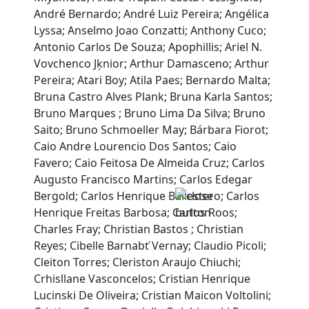
André Bernardo; André Luiz Pereira; Angélica
Lyssa; Anselmo Joao Conzatti; Anthony Cuco;
Antonio Carlos De Souza; Apophillis; Ariel N.
Vovchenco Jķnior; Arthur Damasceno; Arthur
Pereira; Atari Boy; Atila Paes; Bernardo Malta;
Bruna Castro Alves Plank; Bruna Karla Santos;
Bruno Marques ; Bruno Lima Da Silva; Bruno
Saito; Bruno Schmoeller May; Bárbara Fiorot;
Caio Andre Lourencio Dos Santos; Caio
Favero; Caio Feitosa De Almeida Cruz; Carlos
Augusto Francisco Martins; Carlos Edegar
Bergold; Carlos Henrique Ballestero; Carlos
Henrique Freitas Barbosa; Carlos Roos;
Charles Fray; Christian Bastos ; Christian
Reyes; Cibelle Barnabť Vernay; Claudio Picoli;
Cleiton Torres; Cleriston Araujo Chiuchi;
Crhisllane Vasconcelos; Cristian Henrique
Lucinski De Oliveira; Cristian Maicon Voltolini;