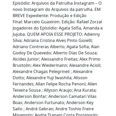
Episódio: Arquivos da Patrulha Instagram – O
novo Instagram do Arquivos da patrulha. EM
BREVE Expediente: Produção e Edição
Final: Marcelo Guaxinim. Edição: Rafael Zorzal
Jogadores do Episódio: Agata Sofia, Amanda e
Jujuba. QUEM APOIA ESSE PROJETO: Adienny
Silva; Adriana Cristina Alves Pinto Gioielli;
Adriano Contreras Alberto; Agata Sofia; Alan
Godoy De Quevedo; Alberto Dias De Souza;
Alcides Junior; Alessandro Freitas; Alex Primo
Brustolin; Alex Wiedermann; Alexandre Acioli;
Alexandre Chagas Pelegrineli ; Alexandre
Dotto; Alexandre Yuji Iwashita; Alisson
Fernandes; Allan Felipe Rocha Penoni; Allen
Teixeira Sousa ; Allyson Araujo; Ana Kurata;
Anderson Bonfar; Anderson Camatari Vilas
Boas; Anderson Furtunato; Anderson Key
Saito ; André Gebran; Andre Toshio Freire
Miyamoto; Andre Trapani Costa Possignolo;