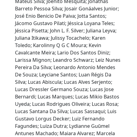
Mateus Silva; Joenito Mesquita; Jonathas
Barreto Pessoa Silva; Josair Gonáalves Junior;
José Enio Benicio De Paiva; Jotta Santos;
Jácomo Gustavo Pilati; Jéssica Loyana Teles;
Jéssica Pisetta; John L. F. Silver; Juliana Leyva;
Juliana Itikawa; Julissy Tocachelo; Karen
Toledo; Karolinny Q G C Moura; Kevin
Cavalcante Meira; Lario Dos Santos Diniz;
Larissa Mignon; Leandro Schwarz; Leiz Nunes
Pereira Da Silva; Leonardo Antonio Mendes
De Souza; Leyciane Santos; Luan Régis Da
Silva; Lucas Abiscula; Lucas Alves Serjento;
Lucas Dressler Germano Souza; Lucas Jose
Bernardi; Lucas Marques; Lucas Mikio Bastos
Uyeda; Lucas Rodrigues Oliveira; Lucas Rosa;
Lucas Santana Da Silva; Lucas Sassaqui; Luis
Gustavo Lorgus Decker; Luiz Fernando
Fagundes; Luiza Dutra; Lydianne Guūmel
Antunes Machado; Maiara Alvarez; Marcela