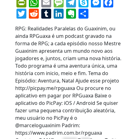
PrintFriendly
WhatsApp
Email
Message
Telegram
Skype
Messen
Face
Twitter
Reddit
Tumblr
LinkedIn
Evernote
Share
RPG: Realidades Paralelas do Guaxinim, ou
ainda RPGuaxa é um podcast gravado na
forma de RPG; a cada episódio nosso Mestre
Guaxinim apresenta um mundo novo aos
jogadores e, juntos, criam uma nova história.
Todo programa é uma aventura única, uma
história com inicio, meio e fim. Tema do
Episódio: Aventura, Natal Ajude esse projeto
http://picpay.me/rpguaxa Ou procure no
aplicativo em pagar por RPGuaxa Baixe o
aplicativo do PicPay: iOS / Android Se quiser
fazer uma pequena contribuição aleatória,
meu usuário no PicPay é o
@marceloguaxinim Padrim:
https://www.padrim.com.br/rpguaxa