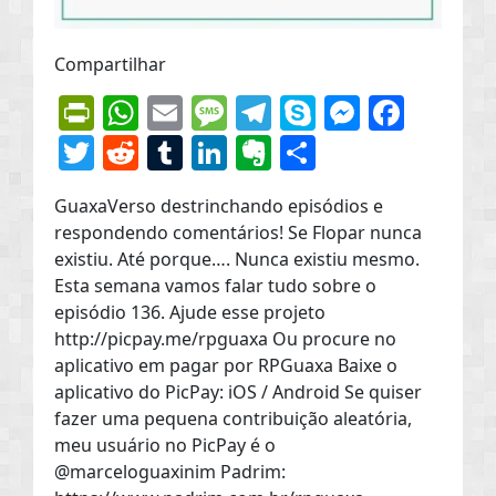
Compartilhar
PrintFriendly
WhatsApp
Email
Message
Telegram
Skype
Messen
Face
Twitter
Reddit
Tumblr
LinkedIn
Evernote
Share
GuaxaVerso destrinchando episódios e
respondendo comentários! Se Flopar nunca
existiu. Até porque…. Nunca existiu mesmo.
Esta semana vamos falar tudo sobre o
episódio 136. Ajude esse projeto
http://picpay.me/rpguaxa Ou procure no
aplicativo em pagar por RPGuaxa Baixe o
aplicativo do PicPay: iOS / Android Se quiser
fazer uma pequena contribuição aleatória,
meu usuário no PicPay é o
@marceloguaxinim Padrim: