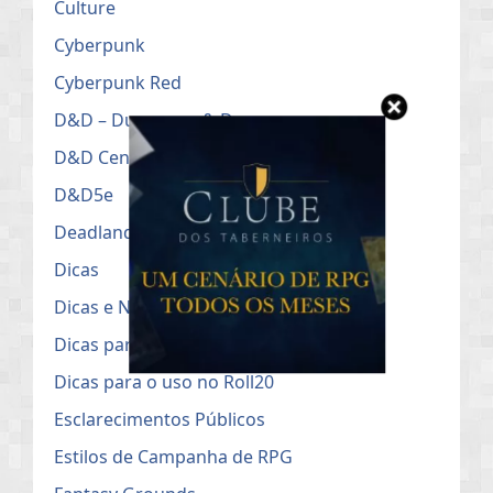
Culture
Cyberpunk
Cyberpunk Red
D&D – Dungeons & Dragons
D&D Cenários
D&D5e
Deadlands
Dicas
Dicas e Notícias do RPG
Dicas para Mestres de RPG
Dicas para o uso no Roll20
Esclarecimentos Públicos
Estilos de Campanha de RPG