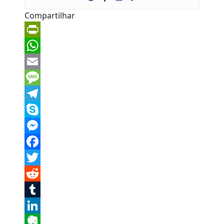
Compartilhar
PrintFriendly
WhatsApp
Email
Message
Telegram
Skype
Messenger
Facebook
Twitter
Reddit
Tumblr
LinkedIn