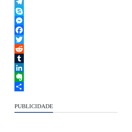
Message
Telegram
Skype
Messenger
Facebook
Twitter
Reddit
Tumblr
LinkedIn
Evernote
Share
PUBLICIDADE