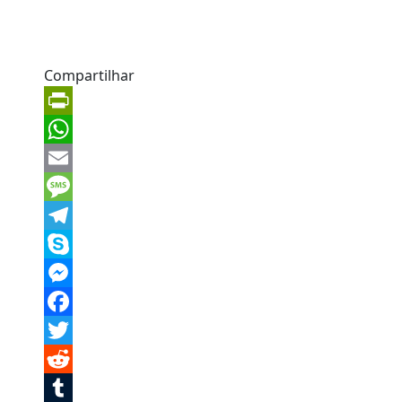
Compartilhar
PrintFriendly
WhatsApp
Email
Message
Telegram
Skype
Messenger
Facebook
Twitter
Reddit