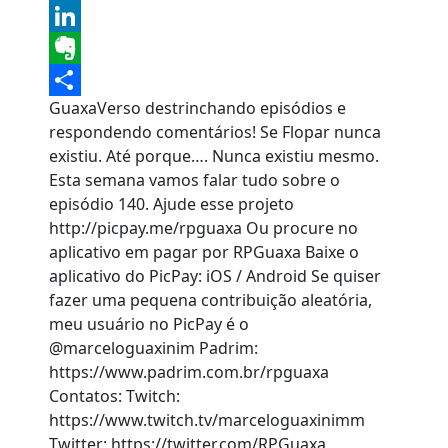
Tumblr
LinkedIn
Evernote
GuaxaVerso destrinchando episódios e
Share
respondendo comentários! Se Flopar nunca
existiu. Até porque…. Nunca existiu mesmo.
Esta semana vamos falar tudo sobre o
episódio 140. Ajude esse projeto
http://picpay.me/rpguaxa Ou procure no
aplicativo em pagar por RPGuaxa Baixe o
aplicativo do PicPay: iOS / Android Se quiser
fazer uma pequena contribuição aleatória,
meu usuário no PicPay é o
@marceloguaxinim Padrim:
https://www.padrim.com.br/rpguaxa
Contatos: Twitch:
https://www.twitch.tv/marceloguaxinimm
Twitter: https://twitter.com/RPGuaxa