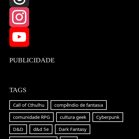
Threads
Instagram
YouTube
PUBLICIDADE
Channel
TAGS
Call of Cthulhu
compêndio de fantasia
comunidade RPG
cultura geek
Cyberpunk
D&D
d&d 5e
Dark Fantasy