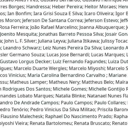
es Borges; Handressa; Heber Pereira; Heitor Moraes; Henri
 Ian Bonfim; Iara Grisi Souza E Silva; Icaro Oliveira; Igor Ba
s Moron; Jeferson De Santana Correa; Jeferson Estevo; Jeffer
Rosa Ferreira; João Rafael Marcelino; Joanna Albuquerque; J
Joenito Mesquita; Jonathas Barreto Pessoa Silva; Josair Goná
a; John L. F. Silver; Juliana Leyva; Juliana Itikawa; Julissy T
on; Leandro Schwarz; Leiz Nunes Pereira Da Silva; Leonardo
ressler Germano Souza; Lucas Jose Bernardi; Lucas Marques; 
is Gustavo Lorgus Decker; Luiz Fernando Fagundes; Luiza D
rigues; Marcelo Duarte Wergles; Marcelo Miyoshi; Marcelo
 Vinicius; Maria Carolina Bernardino Carvalho ; Mariane Si
ssu; Matheus Lamper; Matheus Nery; Mattheus Belo; Maíra C
 Rodrigues Dos Santos; Michele Gomes; Michelle Gontijio R
rnandes Lobato Marques; Natalia Blinke; Natanael Nunes Fl
exsandro De Andrade Campos; Paulo Campos; Paulo Collare
o Tenório; Pedro Vinicius Da Silva Militao; Priscila Barone
la Flausino Malechesk; Raphael Do Nascimento Prado; Rapha
abiyoshi Vieira; Renata Bartolomeu; Renata Bruscato; Rena