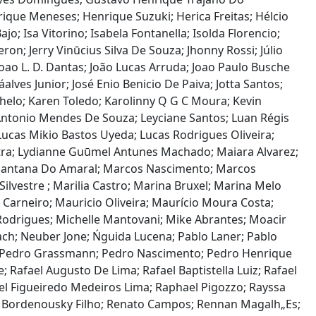
que Meneses; Henrique Suzuki; Herica Freitas; Hélcio
jo; Isa Vitorino; Isabela Fontanella; Isolda Florencio;
on; Jerry Vinūcius Silva De Souza; Jhonny Rossi; Júlio
oao L. D. Dantas; João Lucas Arruda; Joao Paulo Busche
alves Junior; José Enio Benicio De Paiva; Jotta Santos;
ocachelo; Karen Toledo; Karolinny Q G C Moura; Kevin
 Antonio Mendes De Souza; Leyciane Santos; Luan Régis
Lucas Mikio Bastos Uyeda; Lucas Rodrigues Oliveira;
utra; Lydianne Guūmel Antunes Machado; Maiara Alvarez;
 Santana Do Amaral; Marcos Nascimento; Marcos
lvestre ; Marilia Castro; Marina Bruxel; Marina Melo
arneiro; Mauricio Oliveira; Maurício Moura Costa;
odrigues; Michelle Mantovani; Mike Abrantes; Moacir
ach; Neuber Jone; Ńguida Lucena; Pablo Laner; Pablo
s; Pedro Grassmann; Pedro Nascimento; Pedro Henrique
; Rafael Augusto De Lima; Rafael Baptistella Luiz; Rafael
el Figueiredo Medeiros Lima; Raphael Pigozzo; Rayssa
to Bordenousky Filho; Renato Campos; Rennan Magalh„Es;