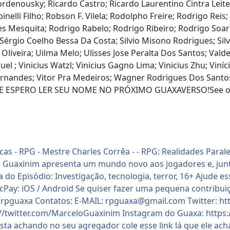
 Bordenousky; Ricardo Castro; Ricardo Laurentino Cintra Lei
nelli Filho; Robson F. Vilela; Rodolpho Freire; Rodrigo Rei
s Mesquita; Rodrigo Rabelo; Rodrigo Ribeiro; Rodrigo Soa
 Sérgio Coelho Bessa Da Costa; Silvio Misono Rodrigues; Silv
 Oliveira; Uilma Melo; Ulisses Jose Peralta Dos Santos; Valde
l ; Vinicius Watzl; Vinicius Gagno Lima; Vinicius Zhu; Viníciu
 Fernandes; Vitor Pra Medeiros; Wagner Rodrigues Dos Santo
E ESPERO LER SEU NOME NO PRÓXIMO GUAXAVERSO!See omny