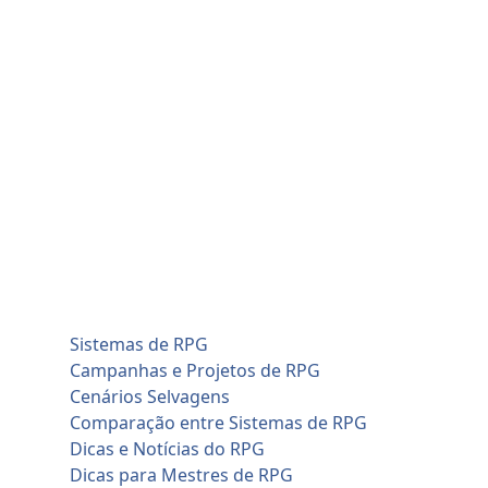
Skip
sábado, agosto 8
to
Home
content
Blog
Cadastro de Jogadores
Contato
Home
Artificial Intelligence (AI)
Cadastro de Jogadores
Savage Worlds (SWADE)
Conversões de Sistemas
RPG em Geral
Sistemas de RPG
Campanhas e Projetos de RPG
Cenários Selvagens
Comparação entre Sistemas de RPG
Dicas e Notícias do RPG
Dicas para Mestres de RPG