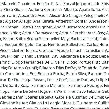
l: Marcelo Guaxinim. Edição: Rafael Zorzal Jogadores do Ep
s Pinto Gioielli; Adriano Contreras Alberto; Agata Sofia; A
edermann; Alexandre Acioli; Alexandre Chagas Pelegrineli ; A
usa ; Allyson Araujo; Ana Kurata; Anderson Bonfar; Anderso
re Trapani Costa Possignolo; André Bernardo; André Luiz Pe
henco Jķnior; Arthur Damasceno; Arthur Pereira; Atari Boy; A
; Bruno Saito; Bruno Schmoeller May; Bárbara Fiorot; Caio 
s Edegar Bergold; Carlos Henrique Ballestero; Carlos Henri
Picoli; Cleiton Torres; Cleriston Araujo Chiuchi; Crhisllane 
olebiowski Ren; Danilo Santana; Davi Alexandre De Souza; D
fino; Diogo Fernandes De Oliveira; Diogo Portugal Ito Bast
ela; Eduardo Crunfli; Eduardo Dias Defreyn; Eduardo Gusma
rico Constantino; Erik Beserra Borba; Esron Silva; Everton G
ncar De Queiroga Passos; Felipe Corš; Felipe Dantas; Felip
rtez De Santa Rosa; Fernanda Martineli; Fernando Rodrigo; Fe
 Filippo; Flavia Da Silva Nogueira Ward; Francisco Falzoni; 
; Gabriel Zanini Soares Da Silva; Gabriela Gusmão De Lima
; Giovane Kauer; Glauco Lo Leggio Morais; Guilherme; Guil
 Gustavo Alves Pires; Gustavo Bernardo; Gustavo Henrique 