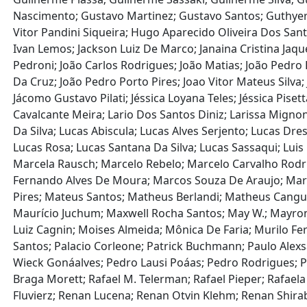
Nascimento; Gustavo Martinez; Gustavo Santos; Guthyerr
Vitor Pandini Siqueira; Hugo Aparecido Oliveira Dos Santos;
Ivan Lemos; Jackson Luiz De Marco; Janaina Cristina Jaque
Pedroni; João Carlos Rodrigues; João Matias; João Pedro 
Da Cruz; João Pedro Porto Pires; Joao Vitor Mateus Silva; 
Jácomo Gustavo Pilati; Jéssica Loyana Teles; Jéssica Pisett
Cavalcante Meira; Lario Dos Santos Diniz; Larissa Mign
Da Silva; Lucas Abiscula; Lucas Alves Serjento; Lucas D
Lucas Rosa; Lucas Santana Da Silva; Lucas Sassaqui; Lu
Marcela Rausch; Marcelo Rebelo; Marcelo Carvalho Rod
Fernando Alves De Moura; Marcos Souza De Araujo; Marcos
Pires; Mateus Santos; Matheus Berlandi; Matheus Cangu
Maurício Juchum; Maxwell Rocha Santos; May W.; Mayron
Luiz Cagnin; Moises Almeida; Mônica De Faria; Murilo Fe
Santos; Palacio Corleone; Patrick Buchmann; Paulo Al
Wieck Gonáalves; Pedro Lausi Poáas; Pedro Rodrigues; Pedr
Braga Morett; Rafael M. Telerman; Rafael Pieper; Rafae
Fluvierz; Renan Lucena; Renan Otvin Klehm; Renan Shir