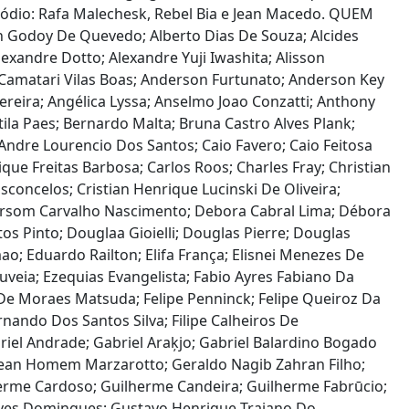
isódio: Rafa Malechesk, Rebel Bia e Jean Macedo. QUEM
lan Godoy De Quevedo; Alberto Dias De Souza; Alcides
lexandre Dotto; Alexandre Yuji Iwashita; Alisson
n Camatari Vilas Boas; Anderson Furtunato; Anderson Key
reira; Angélica Lyssa; Anselmo Joao Conzatti; Anthony
tila Paes; Bernardo Malta; Bruna Castro Alves Plank;
Andre Lourencio Dos Santos; Caio Favero; Caio Feitosa
que Freitas Barbosa; Carlos Roos; Charles Fray; Christian
Vasconcelos; Cristian Henrique Lucinski De Oliveira;
ebersom Carvalho Nascimento; Debora Cabral Lima; Débora
os Pinto; Douglaa Gioielli; Douglas Pierre; Douglas
o; Eduardo Railton; Elifa França; Elisnei Menezes De
ouveia; Ezequias Evangelista; Fabio Ayres Fabiano Da
e De Moraes Matsuda; Felipe Penninck; Felipe Queiroz Da
rnando Dos Santos Silva; Filipe Calheiros De
Gabriel Andrade; Gabriel Araķjo; Gabriel Balardino Bogado
; Gean Homem Marzarotto; Geraldo Nagib Zahran Filho;
herme Cardoso; Guilherme Candeira; Guilherme Fabrūcio;
Alves Domingues; Gustavo Henrique Trajano Do