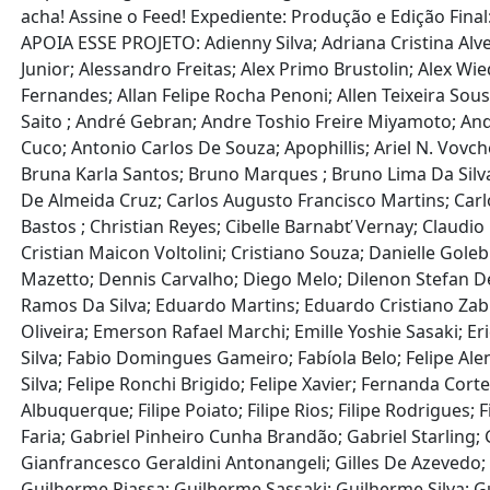
acha! Assine o Feed! Expediente: Produção e Edição Fina
APOIA ESSE PROJETO: Adienny Silva; Adriana Cristina Alve
Junior; Alessandro Freitas; Alex Primo Brustolin; Alex Wi
Fernandes; Allan Felipe Rocha Penoni; Allen Teixeira So
Saito ; André Gebran; Andre Toshio Freire Miyamoto; And
Cuco; Antonio Carlos De Souza; Apophillis; Ariel N. Vovc
Bruna Karla Santos; Bruno Marques ; Bruno Lima Da Silva
De Almeida Cruz; Carlos Augusto Francisco Martins; Carlo
Bastos ; Christian Reyes; Cibelle Barnabť Vernay; Claudio 
Cristian Maicon Voltolini; Cristiano Souza; Danielle G
Mazetto; Dennis Carvalho; Diego Melo; Dilenon Stefan Del
Ramos Da Silva; Eduardo Martins; Eduardo Cristiano Zabi
Oliveira; Emerson Rafael Marchi; Emille Yoshie Sasaki; E
Silva; Fabio Domingues Gameiro; Fabíola Belo; Felipe Ale
Silva; Felipe Ronchi Brigido; Felipe Xavier; Fernanda Co
Albuquerque; Filipe Poiato; Filipe Rios; Filipe Rodrigues;
Faria; Gabriel Pinheiro Cunha Brandão; Gabriel Starling
Gianfrancesco Geraldini Antonangeli; Gilles De Azevedo
Guilherme Piassa; Guilherme Sassaki; Guilherme Silva;