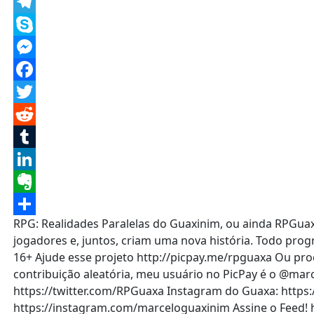
Message
Telegram
Skype
Messenger
Facebook
Twitter
Reddit
Tumblr
LinkedIn
Evernote
RPG: Realidades Paralelas do Guaxinim, ou ainda RPGu
Share
jogadores e, juntos, criam uma nova história. Todo progr
16+ Ajude esse projeto http://picpay.me/rpguaxa Ou pro
contribuição aleatória, meu usuário no PicPay é o @ma
https://twitter.com/RPGuaxa Instagram do Guaxa: https
https://instagram.com/marceloguaxinim Assine o Feed! h