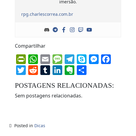
imersão.
rpg.charlescorrea.com.br
Compartilhar
PrintFriendly
WhatsApp
Email
Message
Telegram
Skype
Messen
Face
Twitter
Reddit
Tumblr
LinkedIn
Evernote
Share
POSTAGENS RELACIONADAS:
Sem postagens relacionadas.
Posted in
Dicas