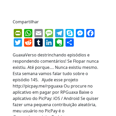
Compartilhar
PrintFriendly
WhatsApp
Email
Message
Telegram
Skype
Messen
Face
Twitter
Reddit
Tumblr
LinkedIn
Evernote
Share
GuaxaVerso destrinchando episódios e
respondendo comentários! Se Flopar nunca
existiu. Até porque…. Nunca existiu mesmo.
Esta semana vamos falar tudo sobre o
episódio 145. Ajude esse projeto
http://picpay.me/rpguaxa Ou procure no
aplicativo em pagar por RPGuaxa Baixe o
aplicativo do PicPay: iOS / Android Se quiser
fazer uma pequena contribuição aleatória,
meu usuário no PicPay é o