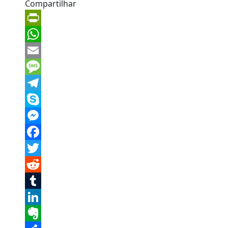
Compartilhar
PrintFriendly
WhatsApp
Email
Message
Telegram
Skype
Messenger
Facebook
Twitter
Reddit
Tumblr
LinkedIn