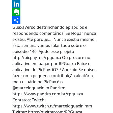
Tumblr
LinkedIn
Evernote
GuaxaVerso destrinchando episódios e
Share
respondendo comentários! Se Flopar nunca
existiu. Até porque…. Nunca existiu mesmo.
Esta semana vamos falar tudo sobre o
episódio 146. Ajude esse projeto
http://picpay.me/rpguaxa Ou procure no
aplicativo em pagar por RPGuaxa Baixe o
aplicativo do PicPay: iOS / Android Se quiser
fazer uma pequena contribuição aleatória,
meu usuário no PicPay é o
@marceloguaxinim Padrim:
https://www.padrim.com.br/rpguaxa
Contatos: Twitch:
https://www.twitch.tv/marceloguaxinimm
Twitter: https://twitter.com/RPGuaxa