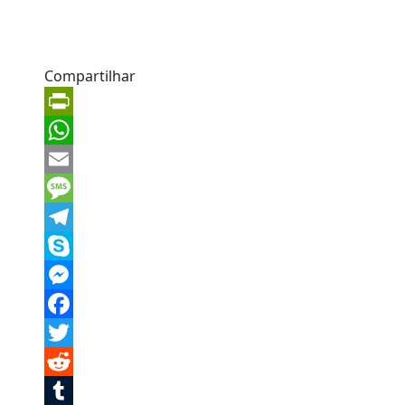
Compartilhar
PrintFriendly
WhatsApp
Email
Message
Telegram
Skype
Messenger
Facebook
Twitter
Reddit