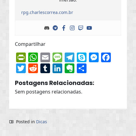
rpg.charlescorrea.com.br
Compartilhar
PrintFriendly
WhatsApp
Email
Message
Telegram
Skype
Messen
Face
Twitter
Reddit
Tumblr
LinkedIn
Evernote
Share
Postagens Relacionadas:
Sem postagens relacionadas.
Posted in
Dicas