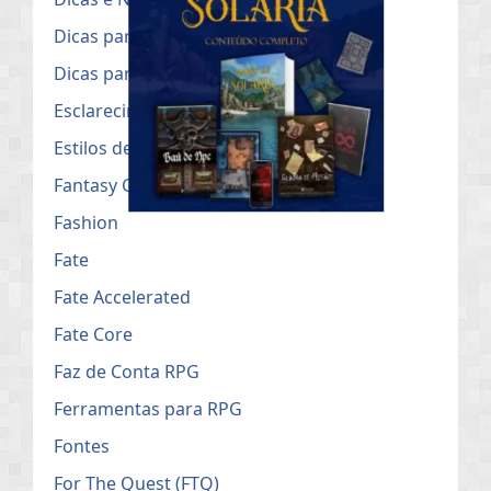
Dicas para Mestres de RPG
Dicas para o uso no Roll20
Esclarecimentos Públicos
Estilos de Campanha de RPG
Fantasy Grounds
Fashion
Fate
Fate Accelerated
Fate Core
Faz de Conta RPG
Ferramentas para RPG
Fontes
For The Quest (FTQ)