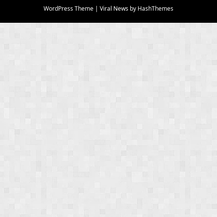
WordPress Theme
|
Viral News
by HashThemes