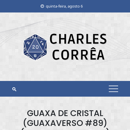
Skip
quinta-feira, agosto 6
to
content
GUAXA DE CRISTAL
(GUAXAVERSO #89)