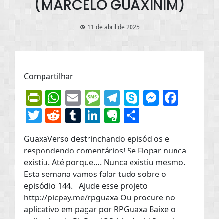
(MARCELO GUAXINIM)
11 de abril de 2025
Compartilhar
PrintFriendly
WhatsApp
Email
Message
Telegram
Skype
Messen
Face
Twitter
Reddit
Tumblr
LinkedIn
Evernote
Share
GuaxaVerso destrinchando episódios e
respondendo comentários! Se Flopar nunca
existiu. Até porque…. Nunca existiu mesmo.
Esta semana vamos falar tudo sobre o
episódio 144. Ajude esse projeto
http://picpay.me/rpguaxa Ou procure no
aplicativo em pagar por RPGuaxa Baixe o