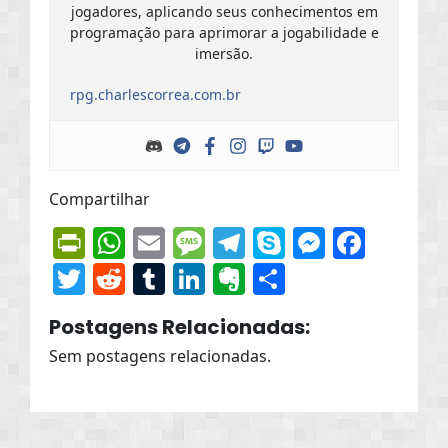
jogadores, aplicando seus conhecimentos em
programação para aprimorar a jogabilidade e
imersão.
rpg.charlescorrea.com.br
Compartilhar
PrintFriendly
WhatsApp
Email
Message
Telegram
Skype
Messen
Face
Twitter
Reddit
Tumblr
LinkedIn
Evernote
Share
Postagens Relacionadas:
Sem postagens relacionadas.