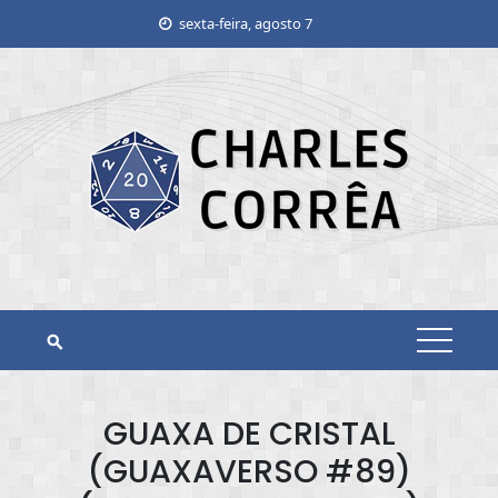
Skip
sexta-feira, agosto 7
to
content
GUAXA DE CRISTAL
(GUAXAVERSO #89)