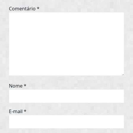
Comentário
*
Nome
*
E-mail
*