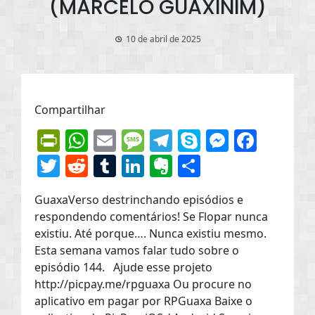
(MARCELO GUAXINIM)
10 de abril de 2025
Compartilhar
PrintFriendly
WhatsApp
Email
Message
Telegram
Skype
Messen
Face
Twitter
Reddit
Tumblr
LinkedIn
Evernote
Share
GuaxaVerso destrinchando episódios e
respondendo comentários! Se Flopar nunca
existiu. Até porque…. Nunca existiu mesmo.
Esta semana vamos falar tudo sobre o
episódio 144. Ajude esse projeto
http://picpay.me/rpguaxa Ou procure no
aplicativo em pagar por RPGuaxa Baixe o