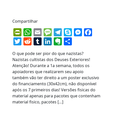
Compartilhar
PrintFriendly
WhatsApp
Email
Message
Telegram
Skype
Messen
Face
Twitter
Reddit
Tumblr
LinkedIn
Evernote
Share
O que pode ser pior do que nazistas?
Nazistas cultistas dos Deuses Exteriores!
Atenção! Durante a 1a semana, todos os
apoiadores que realizarem seu apoio
também vão ter direito a um poster exclusivo
do financiamento (30x42cm), não disponível
após os 7 primeiros dias! Versões fisicas do
material apenas para pacotes que contenham
material fisico, pacotes […]