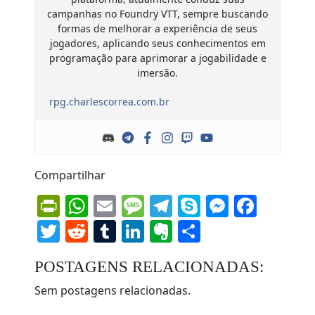
campanhas no Foundry VTT, sempre buscando
formas de melhorar a experiência de seus
jogadores, aplicando seus conhecimentos em
programação para aprimorar a jogabilidade e
imersão.
rpg.charlescorrea.com.br
Compartilhar
PrintFriendly
WhatsApp
Email
Message
Telegram
Skype
Messen
Face
Twitter
Reddit
Tumblr
LinkedIn
Evernote
Share
POSTAGENS RELACIONADAS:
Sem postagens relacionadas.