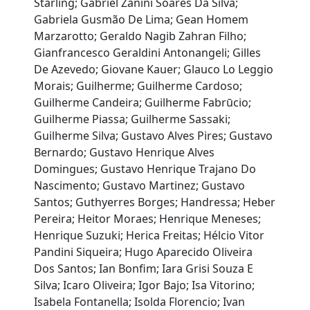
Starling; Gabriel Zanini Soares Da Silva;
Gabriela Gusmão De Lima; Gean Homem
Marzarotto; Geraldo Nagib Zahran Filho;
Gianfrancesco Geraldini Antonangeli; Gilles
De Azevedo; Giovane Kauer; Glauco Lo Leggio
Morais; Guilherme; Guilherme Cardoso;
Guilherme Candeira; Guilherme Fabrūcio;
Guilherme Piassa; Guilherme Sassaki;
Guilherme Silva; Gustavo Alves Pires; Gustavo
Bernardo; Gustavo Henrique Alves
Domingues; Gustavo Henrique Trajano Do
Nascimento; Gustavo Martinez; Gustavo
Santos; Guthyerres Borges; Handressa; Heber
Pereira; Heitor Moraes; Henrique Meneses;
Henrique Suzuki; Herica Freitas; Hélcio Vitor
Pandini Siqueira; Hugo Aparecido Oliveira
Dos Santos; Ian Bonfim; Iara Grisi Souza E
Silva; Icaro Oliveira; Igor Bajo; Isa Vitorino;
Isabela Fontanella; Isolda Florencio; Ivan