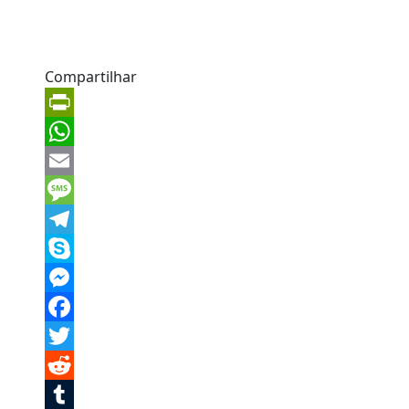
Compartilhar
PrintFriendly
WhatsApp
Email
Message
Telegram
Skype
Messenger
Facebook
Twitter
Reddit