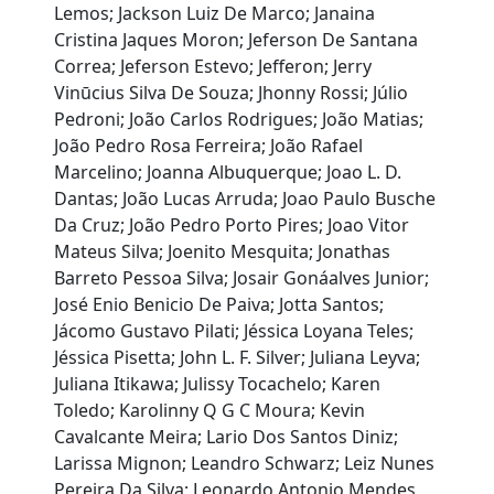
Lemos; Jackson Luiz De Marco; Janaina
Cristina Jaques Moron; Jeferson De Santana
Correa; Jeferson Estevo; Jefferon; Jerry
Vinūcius Silva De Souza; Jhonny Rossi; Júlio
Pedroni; João Carlos Rodrigues; João Matias;
João Pedro Rosa Ferreira; João Rafael
Marcelino; Joanna Albuquerque; Joao L. D.
Dantas; João Lucas Arruda; Joao Paulo Busche
Da Cruz; João Pedro Porto Pires; Joao Vitor
Mateus Silva; Joenito Mesquita; Jonathas
Barreto Pessoa Silva; Josair Gonáalves Junior;
José Enio Benicio De Paiva; Jotta Santos;
Jácomo Gustavo Pilati; Jéssica Loyana Teles;
Jéssica Pisetta; John L. F. Silver; Juliana Leyva;
Juliana Itikawa; Julissy Tocachelo; Karen
Toledo; Karolinny Q G C Moura; Kevin
Cavalcante Meira; Lario Dos Santos Diniz;
Larissa Mignon; Leandro Schwarz; Leiz Nunes
Pereira Da Silva; Leonardo Antonio Mendes