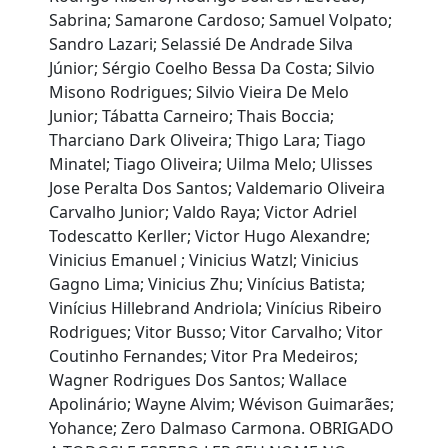
Sabrina; Samarone Cardoso; Samuel Volpato;
Sandro Lazari; Selassié De Andrade Silva
Júnior; Sérgio Coelho Bessa Da Costa; Silvio
Misono Rodrigues; Silvio Vieira De Melo
Junior; Tábatta Carneiro; Thais Boccia;
Tharciano Dark Oliveira; Thigo Lara; Tiago
Minatel; Tiago Oliveira; Uilma Melo; Ulisses
Jose Peralta Dos Santos; Valdemario Oliveira
Carvalho Junior; Valdo Raya; Victor Adriel
Todescatto Kerller; Victor Hugo Alexandre;
Vinicius Emanuel ; Vinicius Watzl; Vinicius
Gagno Lima; Vinicius Zhu; Vinícius Batista;
Vinícius Hillebrand Andriola; Vinícius Ribeiro
Rodrigues; Vitor Busso; Vitor Carvalho; Vitor
Coutinho Fernandes; Vitor Pra Medeiros;
Wagner Rodrigues Dos Santos; Wallace
Apolinário; Wayne Alvim; Wévison Guimarães;
Yohance; Zero Dalmaso Carmona. OBRIGADO