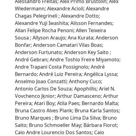
Alessandro Freitas; Alex Primo Brustolin; Alex
Wiedermann; Alexandre Acioli; Alexandre
Chagas Pelegrineli ; Alexandre Dotto;
Alexandre Yuji Iwashita; Alisson Fernandes;
Allan Felipe Rocha Penoni; Allen Teixeira
Sousa ; Allyson Araujo; Ana Kurata; Anderson
Bonfar; Anderson Camatari Vilas Boas;
Anderson Furtunato; Anderson Key Saito ;
André Gebran; Andre Toshio Freire Miyamoto;
Andre Trapani Costa Possignolo; André
Bernardo; André Luiz Pereira; Angélica Lyssa;
Anselmo Joao Conzatti; Anthony Cuco;
Antonio Carlos De Souza; Apophillis; Ariel N.
Vovchenco Jķnior; Arthur Damasceno; Arthur
Pereira; Atari Boy; Atila Paes; Bernardo Malta;
Bruna Castro Alves Plank; Bruna Karla Santos;
Bruno Marques ; Bruno Lima Da Silva; Bruno
Saito; Bruno Schmoeller May; Bárbara Fiorot;
Caio Andre Lourencio Dos Santos; Caio