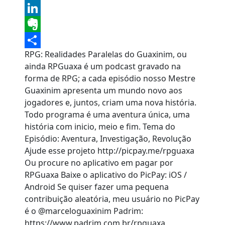
Tumblr
LinkedIn
Evernote
RPG: Realidades Paralelas do Guaxinim, ou
Share
ainda RPGuaxa é um podcast gravado na
forma de RPG; a cada episódio nosso Mestre
Guaxinim apresenta um mundo novo aos
jogadores e, juntos, criam uma nova história.
Todo programa é uma aventura única, uma
história com inicio, meio e fim. Tema do
Episódio: Aventura, Investigação, Revolução
Ajude esse projeto http://picpay.me/rpguaxa
Ou procure no aplicativo em pagar por
RPGuaxa Baixe o aplicativo do PicPay: iOS /
Android Se quiser fazer uma pequena
contribuição aleatória, meu usuário no PicPay
é o @marceloguaxinim Padrim:
https://www.padrim.com.br/rpguaxa