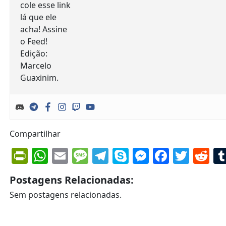
Compartilhar
PrintFriendly
WhatsApp
Email
Message
Telegram
Skype
Messenge
Facebo
Twit
Re
Postagens Relacionadas:
Sem postagens relacionadas.