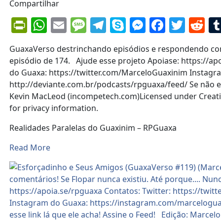
Compartilhar
PrintFriendly
WhatsApp
Email
Message
Telegram
Skype
Messenge
Facebo
Twit
Re
GuaxaVerso destrinchando episódios e respondendo come
episódio de 174. Ajude esse projeto Apoiase: https://a
do Guaxa: https://twitter.com/MarceloGuaxinim Instagr
http://deviante.com.br/podcasts/rpguaxa/feed/ Se não es
Kevin MacLeod (incompetech.com)Licensed under Creativ
for privacy information.
Realidades Paralelas do Guaxinim – RPGuaxa
Read More