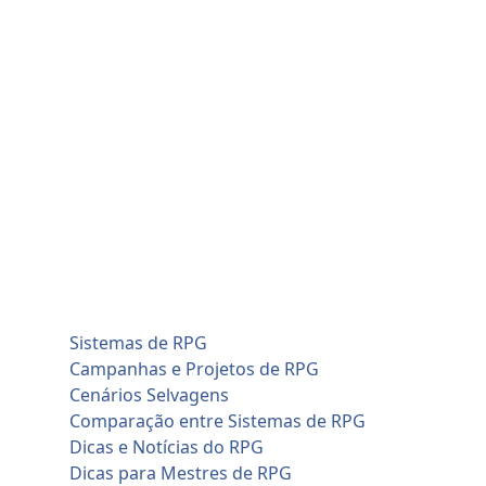
Skip
sexta-feira, agosto 7
to
Home
content
Blog
Cadastro de Jogadores
Contato
Home
Artificial Intelligence (AI)
Cadastro de Jogadores
Savage Worlds (SWADE)
Conversões de Sistemas
RPG em Geral
Sistemas de RPG
Campanhas e Projetos de RPG
Cenários Selvagens
Comparação entre Sistemas de RPG
Dicas e Notícias do RPG
Dicas para Mestres de RPG