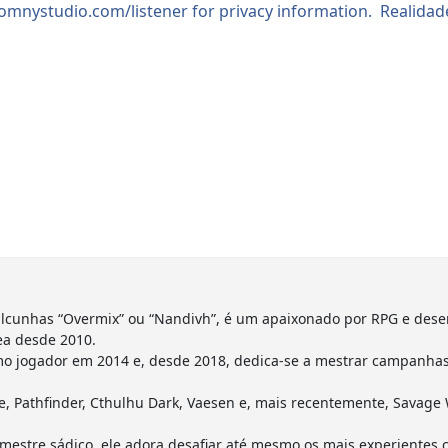
lcunhas “Overmix” ou “Nandivh”, é um apaixonado por RPG e dese
ea desde 2010.
o jogador em 2014 e, desde 2018, dedica-se a mestrar campanhas 
 Pathfinder, Cthulhu Dark, Vaesen e, mais recentemente, Savage 
estre sádico, ele adora desafiar até mesmo os mais experientes 