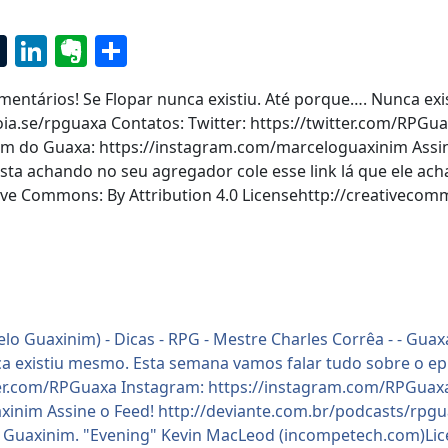
r
ok
ter
ddit
Tumblr
LinkedIn
Evernote
Share
ntários! Se Flopar nunca existiu. Até porque…. Nunca exi
poia.se/rpguaxa Contatos: Twitter: https://twitter.com/RPG
am do Guaxa: https://instagram.com/marceloguaxinim Assin
ta achando no seu agregador cole esse link lá que ele ach
e Commons: By Attribution 4.0 Licensehttp://creativecom