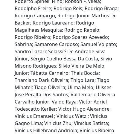
Roberto Spinelli Filho; Robson F. Vilela;
Rodolpho Freire; Rodrigo Reis; Rodrigo Braga;
Rodrigo Camargo; Rodrigo Junior Martins De
Backer; Rodrigo Laureano; Rodrigo
Magalhaes Mesquita; Rodrigo Rabelo;
Rodrigo Ribeiro; Rodrigo Soares Azevedo;
Sabrina; Samarone Cardoso; Samuel Volpato;
Sandro Lazari; Selassié De Andrade Silva
Júnior; Sérgio Coelho Bessa Da Costa; Silvio
Misono Rodrigues; Silvio Vieira De Melo
Junior; Tábatta Carneiro; Thais Boccia;
Tharciano Dark Oliveira; Thigo Lara; Tiago
Minatel; Tiago Oliveira; Uilma Melo; Ulisses
Jose Peralta Dos Santos; Valdemario Oliveira
Carvalho Junior; Valdo Raya; Victor Adriel
Todescatto Kerller; Victor Hugo Alexandre;
Vinicius Emanuel ; Vinicius Watzl; Vinicius
Gagno Lima; Vinicius Zhu; Vinícius Batista;
Vinícius Hillebrand Andriola; Vinícius Ribeiro