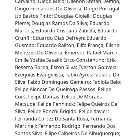
Carvalho; Diego Melo; Dilenon Stefan Delfino;
Diogo Fernandes De Oliveira; Diogo Portugal
Ito Bastos Pinto; Douglaa Gioielli; Douglas
Pierre; Douglas Ramos Da Silva; Eduardo
Martins; Eduardo Cristiano Zabiela; Eduardo
Crunfli; Eduardo Dias Defreyn; Eduardo
Gusmao; Eduardo Railton; Elifa França; Elisnei
Menezes De Oliveira; Emerson Rafael Marchi;
Emille Yoshie Sasaki; Erico Constantino; Erik
Beserra Borba; Esron Silva; Everton Gouveia;
Ezequias Evangelista; Fabio Ayres Fabiano Da
Silva; Fabio Domingues Gameiro; Fabíola Belo;
Felipe Alencar De Queiroga Passos; Felipe
Corš; Felipe Dantas; Felipe De Moraes
Matsuda; Felipe Penninck; Felipe Queiroz Da
Silva; Felipe Ronchi Brigido; Felipe Xavier;
Fernanda Cortez De Santa Rosa; Fernanda
Martineli; Fernando Rodrigo; Fernando Dos
Santos Silva; Filipe Calheiros De Albuquerque;