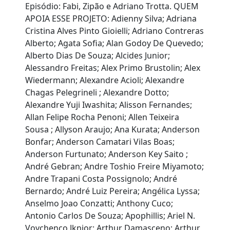
Episódio: Fabi, Zipão e Adriano Trotta. QUEM
APOIA ESSE PROJETO: Adienny Silva; Adriana
Cristina Alves Pinto Gioielli; Adriano Contreras
Alberto; Agata Sofia; Alan Godoy De Quevedo;
Alberto Dias De Souza; Alcides Junior;
Alessandro Freitas; Alex Primo Brustolin; Alex
Wiedermann; Alexandre Acioli; Alexandre
Chagas Pelegrineli ; Alexandre Dotto;
Alexandre Yuji Iwashita; Alisson Fernandes;
Allan Felipe Rocha Penoni; Allen Teixeira
Sousa ; Allyson Araujo; Ana Kurata; Anderson
Bonfar; Anderson Camatari Vilas Boas;
Anderson Furtunato; Anderson Key Saito ;
André Gebran; Andre Toshio Freire Miyamoto;
Andre Trapani Costa Possignolo; André
Bernardo; André Luiz Pereira; Angélica Lyssa;
Anselmo Joao Conzatti; Anthony Cuco;
Antonio Carlos De Souza; Apophillis; Ariel N.
Vovchenco Jķnior; Arthur Damasceno; Arthur