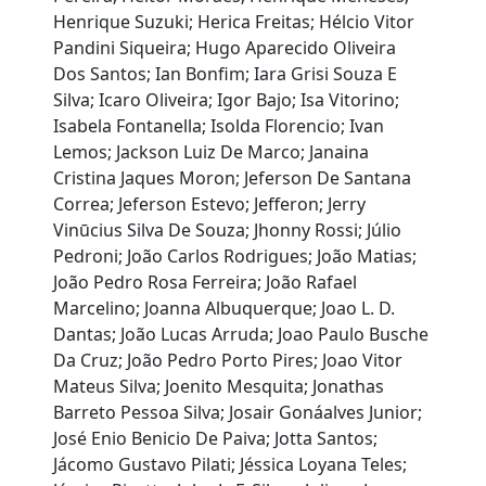
Henrique Suzuki; Herica Freitas; Hélcio Vitor
Pandini Siqueira; Hugo Aparecido Oliveira
Dos Santos; Ian Bonfim; Iara Grisi Souza E
Silva; Icaro Oliveira; Igor Bajo; Isa Vitorino;
Isabela Fontanella; Isolda Florencio; Ivan
Lemos; Jackson Luiz De Marco; Janaina
Cristina Jaques Moron; Jeferson De Santana
Correa; Jeferson Estevo; Jefferon; Jerry
Vinūcius Silva De Souza; Jhonny Rossi; Júlio
Pedroni; João Carlos Rodrigues; João Matias;
João Pedro Rosa Ferreira; João Rafael
Marcelino; Joanna Albuquerque; Joao L. D.
Dantas; João Lucas Arruda; Joao Paulo Busche
Da Cruz; João Pedro Porto Pires; Joao Vitor
Mateus Silva; Joenito Mesquita; Jonathas
Barreto Pessoa Silva; Josair Gonáalves Junior;
José Enio Benicio De Paiva; Jotta Santos;
Jácomo Gustavo Pilati; Jéssica Loyana Teles;