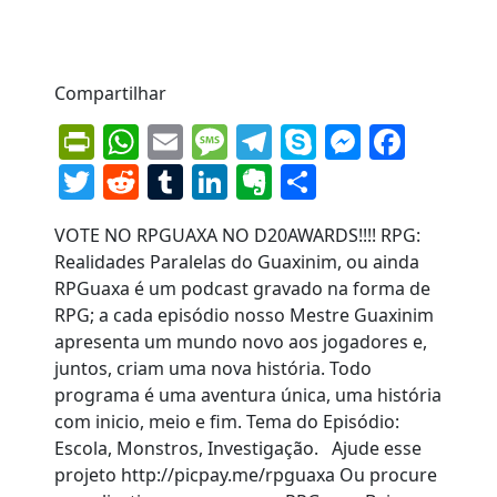
Compartilhar
PrintFriendly
WhatsApp
Email
Message
Telegram
Skype
Messen
Face
Twitter
Reddit
Tumblr
LinkedIn
Evernote
Share
VOTE NO RPGUAXA NO D20AWARDS!!!! RPG:
Realidades Paralelas do Guaxinim, ou ainda
RPGuaxa é um podcast gravado na forma de
RPG; a cada episódio nosso Mestre Guaxinim
apresenta um mundo novo aos jogadores e,
juntos, criam uma nova história. Todo
programa é uma aventura única, uma história
com inicio, meio e fim. Tema do Episódio:
Escola, Monstros, Investigação. Ajude esse
projeto http://picpay.me/rpguaxa Ou procure