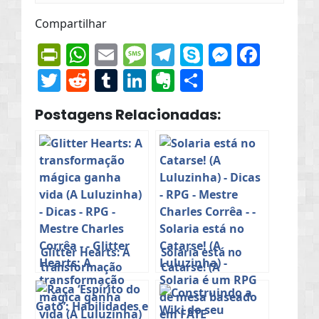
Compartilhar
PrintFriendly
WhatsApp
Email
Message
Telegram
Skype
Messen
Face
Twitter
Reddit
Tumblr
LinkedIn
Evernote
Share
Postagens Relacionadas:
Glitter Hearts: A
Solaria está no
transformação
Catarse! (A
mágica ganha vida
Luluzinha)
(A Luluzinha)