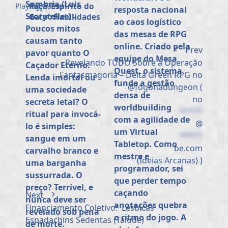
Raça ‘Espírito do
Playing Game
Gato’: Habilidades
e Deveres na
Proteção da
Humanidade (Luis
Prev
Storyteller)
Revelando TUDO Sobre a Operação
Fantasmagoria – Delta Green RPG no
@fogonadungeon (
no
*****
@
*****
be.com
(Ideias Arcanas) )
Next
Financiamento Coletivo: Lésbicas
Espadachins Sedentas (Talude)