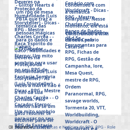
Construindo a Wiki
do seu Cenário
com Worldcraft
Posted in
Dicas
,
Dicas e Notícias do RPG
,
RPG - Role