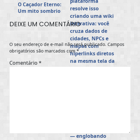
O Caçador Eterno:
Um mito sombrio
para usar no seu
DEIXE UM COMENTÁRIO
RPG de Fantasia
Sombria (Luis
Storyteller)
O seu endereço de e-mail não será publicado.
Campos
obrigatórios são marcados com
*
Comentário
*