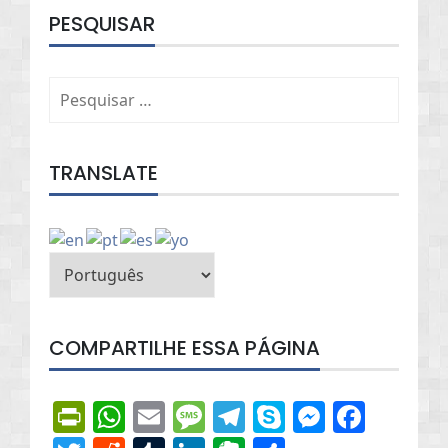
PESQUISAR
Pesquisar
por:
TRANSLATE
COMPARTILHE ESSA PÁGINA
PrintFriendly
WhatsApp
Email
Message
Telegram
Skype
Messen
Face