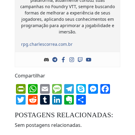
plataforma, atualmente conduz suas
campanhas no Foundry VTT, sempre buscando
formas de melhorar a experiência de seus
jogadores, aplicando seus conhecimentos em
programação para aprimorar a jogabilidade e
imersão.
rpg.charlescorrea.com.br
Compartilhar
PrintFriendly
WhatsApp
Email
Message
Telegram
Skype
Messen
Face
Twitter
Reddit
Tumblr
LinkedIn
Evernote
Share
POSTAGENS RELACIONADAS:
Sem postagens relacionadas.