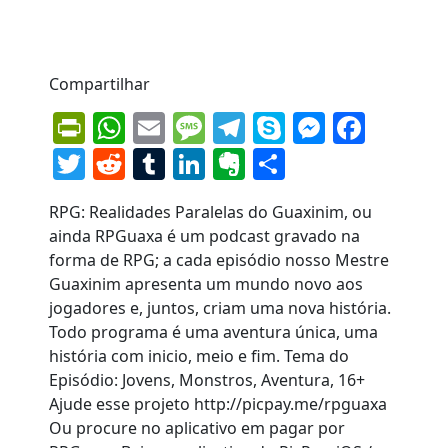
Compartilhar
PrintFriendly
WhatsApp
Email
Message
Telegram
Skype
Messen
Face
Twitter
Reddit
Tumblr
LinkedIn
Evernote
Share
RPG: Realidades Paralelas do Guaxinim, ou
ainda RPGuaxa é um podcast gravado na
forma de RPG; a cada episódio nosso Mestre
Guaxinim apresenta um mundo novo aos
jogadores e, juntos, criam uma nova história.
Todo programa é uma aventura única, uma
história com inicio, meio e fim. Tema do
Episódio: Jovens, Monstros, Aventura, 16+
Ajude esse projeto http://picpay.me/rpguaxa
Ou procure no aplicativo em pagar por