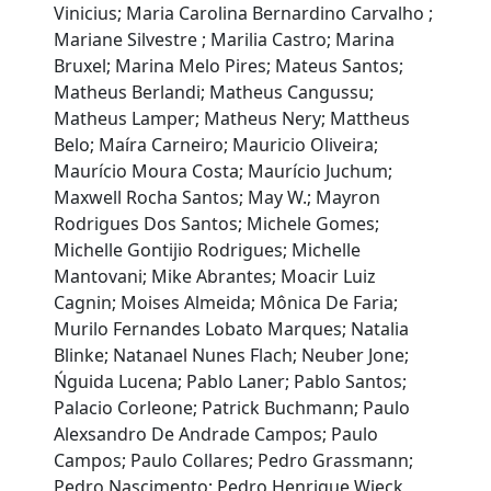
Vinicius; Maria Carolina Bernardino Carvalho ;
Mariane Silvestre ; Marilia Castro; Marina
Bruxel; Marina Melo Pires; Mateus Santos;
Matheus Berlandi; Matheus Cangussu;
Matheus Lamper; Matheus Nery; Mattheus
Belo; Maíra Carneiro; Mauricio Oliveira;
Maurício Moura Costa; Maurício Juchum;
Maxwell Rocha Santos; May W.; Mayron
Rodrigues Dos Santos; Michele Gomes;
Michelle Gontijio Rodrigues; Michelle
Mantovani; Mike Abrantes; Moacir Luiz
Cagnin; Moises Almeida; Mônica De Faria;
Murilo Fernandes Lobato Marques; Natalia
Blinke; Natanael Nunes Flach; Neuber Jone;
Ńguida Lucena; Pablo Laner; Pablo Santos;
Palacio Corleone; Patrick Buchmann; Paulo
Alexsandro De Andrade Campos; Paulo
Campos; Paulo Collares; Pedro Grassmann;
Pedro Nascimento; Pedro Henrique Wieck