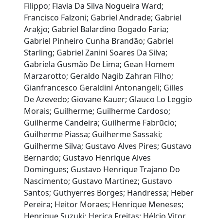
Filippo; Flavia Da Silva Nogueira Ward;
Francisco Falzoni; Gabriel Andrade; Gabriel
Araķjo; Gabriel Balardino Bogado Faria;
Gabriel Pinheiro Cunha Brandão; Gabriel
Starling; Gabriel Zanini Soares Da Silva;
Gabriela Gusmão De Lima; Gean Homem
Marzarotto; Geraldo Nagib Zahran Filho;
Gianfrancesco Geraldini Antonangeli; Gilles
De Azevedo; Giovane Kauer; Glauco Lo Leggio
Morais; Guilherme; Guilherme Cardoso;
Guilherme Candeira; Guilherme Fabrūcio;
Guilherme Piassa; Guilherme Sassaki;
Guilherme Silva; Gustavo Alves Pires; Gustavo
Bernardo; Gustavo Henrique Alves
Domingues; Gustavo Henrique Trajano Do
Nascimento; Gustavo Martinez; Gustavo
Santos; Guthyerres Borges; Handressa; Heber
Pereira; Heitor Moraes; Henrique Meneses;
Henrique Suzuki; Herica Freitas; Hélcio Vitor