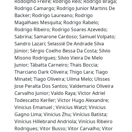
Rodolpho Freire; Rodrigo Reis; Rodrigo Braga;
Rodrigo Camargo; Rodrigo Junior Martins De
Backer; Rodrigo Laureano; Rodrigo
Magalhaes Mesquita; Rodrigo Rabelo;
Rodrigo Ribeiro; Rodrigo Soares Azevedo;
Sabrina; Samarone Cardoso; Samuel Volpato;
Sandro Lazari; Selassié De Andrade Silva
Júnior; Sérgio Coelho Bessa Da Costa; Silvio
Misono Rodrigues; Silvio Vieira De Melo
Junior; Tábatta Carneiro; Thais Boccia;
Tharciano Dark Oliveira; Thigo Lara; Tiago
Minatel; Tiago Oliveira; Uilma Melo; Ulisses
Jose Peralta Dos Santos; Valdemario Oliveira
Carvalho Junior; Valdo Raya; Victor Adriel
Todescatto Kerller; Victor Hugo Alexandre;
Vinicius Emanuel ; Vinicius Watzl; Vinicius
Gagno Lima; Vinicius Zhu; Vinícius Batista;
Vinícius Hillebrand Andriola; Vinícius Ribeiro
Rodrigues; Vitor Busso; Vitor Carvalho; Vitor