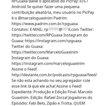
RPGuaxa Baixe o aplicativo do PicPay: iOS /
Android Se quiser fazer uma pequena
contribuição aleatória, meu usuário no PicPay
é o @marceloguaxinim Padrim:
https://www.padrim.com.br/rpguaxa
Contatos: E-MAIL:
rp
*****
@
***
il.com
Twitter:
https://twitter.com/RPGuaxa Instagram do
Guaxa: https://instagram.com/rpguaxa
Twitter do Guaxa:
https://twitter.com/MarceloGuaxinim
Instagram do Guaxa:
https://instagram.com/marceloguaxinim
Assine o Feed!
http://deviante.com.br/podcasts/rpguaxa/feed/
Se não esta achando no seu agregador cole
esse link lá que ele acha! Assine o Feed!
Expediente: Produção e Edição Final: Marcelo
Guaxinim. Edição: Rafael Zorzal Jogadores do
Episódio: Fabi Belo, Zipão e Trotta. QUEM