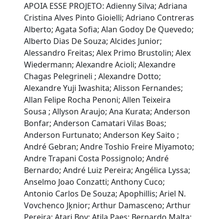
APOIA ESSE PROJETO: Adienny Silva; Adriana
Cristina Alves Pinto Gioielli; Adriano Contreras
Alberto; Agata Sofia; Alan Godoy De Quevedo;
Alberto Dias De Souza; Alcides Junior;
Alessandro Freitas; Alex Primo Brustolin; Alex
Wiedermann; Alexandre Acioli; Alexandre
Chagas Pelegrineli ; Alexandre Dotto;
Alexandre Yuji Iwashita; Alisson Fernandes;
Allan Felipe Rocha Penoni; Allen Teixeira
Sousa ; Allyson Araujo; Ana Kurata; Anderson
Bonfar; Anderson Camatari Vilas Boas;
Anderson Furtunato; Anderson Key Saito ;
André Gebran; Andre Toshio Freire Miyamoto;
Andre Trapani Costa Possignolo; André
Bernardo; André Luiz Pereira; Angélica Lyssa;
Anselmo Joao Conzatti; Anthony Cuco;
Antonio Carlos De Souza; Apophillis; Ariel N.
Vovchenco Jķnior; Arthur Damasceno; Arthur
Pereira; Atari Boy; Atila Paes; Bernardo Malta;