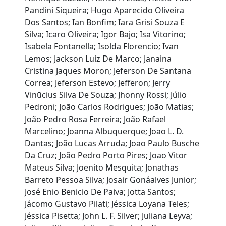
Pandini Siqueira; Hugo Aparecido Oliveira
Dos Santos; Ian Bonfim; Iara Grisi Souza E
Silva; Icaro Oliveira; Igor Bajo; Isa Vitorino;
Isabela Fontanella; Isolda Florencio; Ivan
Lemos; Jackson Luiz De Marco; Janaina
Cristina Jaques Moron; Jeferson De Santana
Correa; Jeferson Estevo; Jefferon; Jerry
Vinūcius Silva De Souza; Jhonny Rossi; Júlio
Pedroni; João Carlos Rodrigues; João Matias;
João Pedro Rosa Ferreira; João Rafael
Marcelino; Joanna Albuquerque; Joao L. D.
Dantas; João Lucas Arruda; Joao Paulo Busche
Da Cruz; João Pedro Porto Pires; Joao Vitor
Mateus Silva; Joenito Mesquita; Jonathas
Barreto Pessoa Silva; Josair Gonáalves Junior;
José Enio Benicio De Paiva; Jotta Santos;
Jácomo Gustavo Pilati; Jéssica Loyana Teles;
Jéssica Pisetta; John L. F. Silver; Juliana Leyva;