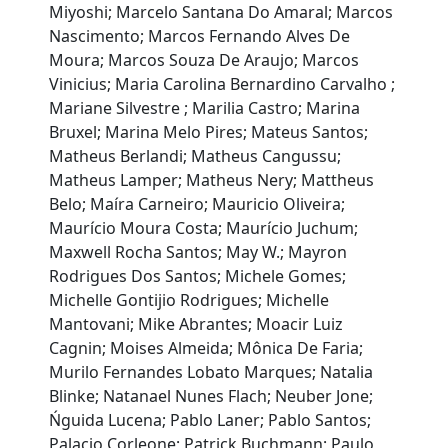
Miyoshi; Marcelo Santana Do Amaral; Marcos
Nascimento; Marcos Fernando Alves De
Moura; Marcos Souza De Araujo; Marcos
Vinicius; Maria Carolina Bernardino Carvalho ;
Mariane Silvestre ; Marilia Castro; Marina
Bruxel; Marina Melo Pires; Mateus Santos;
Matheus Berlandi; Matheus Cangussu;
Matheus Lamper; Matheus Nery; Mattheus
Belo; Maíra Carneiro; Mauricio Oliveira;
Maurício Moura Costa; Maurício Juchum;
Maxwell Rocha Santos; May W.; Mayron
Rodrigues Dos Santos; Michele Gomes;
Michelle Gontijio Rodrigues; Michelle
Mantovani; Mike Abrantes; Moacir Luiz
Cagnin; Moises Almeida; Mônica De Faria;
Murilo Fernandes Lobato Marques; Natalia
Blinke; Natanael Nunes Flach; Neuber Jone;
Ńguida Lucena; Pablo Laner; Pablo Santos;
Palacio Corleone; Patrick Buchmann; Paulo