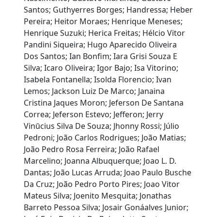
Santos; Guthyerres Borges; Handressa; Heber
Pereira; Heitor Moraes; Henrique Meneses;
Henrique Suzuki; Herica Freitas; Hélcio Vitor
Pandini Siqueira; Hugo Aparecido Oliveira
Dos Santos; Ian Bonfim; Iara Grisi Souza E
Silva; Icaro Oliveira; Igor Bajo; Isa Vitorino;
Isabela Fontanella; Isolda Florencio; Ivan
Lemos; Jackson Luiz De Marco; Janaina
Cristina Jaques Moron; Jeferson De Santana
Correa; Jeferson Estevo; Jefferon; Jerry
Vinūcius Silva De Souza; Jhonny Rossi; Júlio
Pedroni; João Carlos Rodrigues; João Matias;
João Pedro Rosa Ferreira; João Rafael
Marcelino; Joanna Albuquerque; Joao L. D.
Dantas; João Lucas Arruda; Joao Paulo Busche
Da Cruz; João Pedro Porto Pires; Joao Vitor
Mateus Silva; Joenito Mesquita; Jonathas
Barreto Pessoa Silva; Josair Gonáalves Junior;