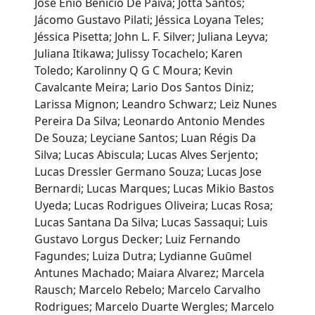
José Enio Benicio De Paiva; Jotta Santos;
Jácomo Gustavo Pilati; Jéssica Loyana Teles;
Jéssica Pisetta; John L. F. Silver; Juliana Leyva;
Juliana Itikawa; Julissy Tocachelo; Karen
Toledo; Karolinny Q G C Moura; Kevin
Cavalcante Meira; Lario Dos Santos Diniz;
Larissa Mignon; Leandro Schwarz; Leiz Nunes
Pereira Da Silva; Leonardo Antonio Mendes
De Souza; Leyciane Santos; Luan Régis Da
Silva; Lucas Abiscula; Lucas Alves Serjento;
Lucas Dressler Germano Souza; Lucas Jose
Bernardi; Lucas Marques; Lucas Mikio Bastos
Uyeda; Lucas Rodrigues Oliveira; Lucas Rosa;
Lucas Santana Da Silva; Lucas Sassaqui; Luis
Gustavo Lorgus Decker; Luiz Fernando
Fagundes; Luiza Dutra; Lydianne Guūmel
Antunes Machado; Maiara Alvarez; Marcela
Rausch; Marcelo Rebelo; Marcelo Carvalho
Rodrigues; Marcelo Duarte Wergles; Marcelo