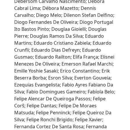
Debersom Carvalho Nascimento; Debora
Cabral Lima; Débora Mazetto; Dennis
Carvalho; Diego Melo; Dilenon Stefan Delfino;
Diogo Fernandes De Oliveira; Diogo Portugal
Ito Bastos Pinto; Douglaa Gioielli; Douglas
Pierre; Douglas Ramos Da Silva; Eduardo
Martins; Eduardo Cristiano Zabiela; Eduardo
Crunfli; Eduardo Dias Defreyn; Eduardo
Gusmao; Eduardo Railton; Elifa França; Elisnei
Menezes De Oliveira; Emerson Rafael Marchi;
Emille Yoshie Sasaki; Erico Constantino; Erik
Beserra Borba; Esron Silva; Everton Gouveia;
Ezequias Evangelista; Fabio Ayres Fabiano Da
Silva; Fabio Domingues Gameiro; Fabíola Belo;
Felipe Alencar De Queiroga Passos; Felipe
Corš; Felipe Dantas; Felipe De Moraes
Matsuda; Felipe Penninck; Felipe Queiroz Da
Silva; Felipe Ronchi Brigido; Felipe Xavier;
Fernanda Cortez De Santa Rosa; Fernanda