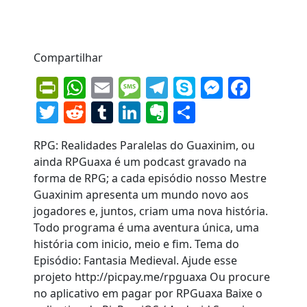
Compartilhar
PrintFriendly
WhatsApp
Email
Message
Telegram
Skype
Messen
Face
Twitter
Reddit
Tumblr
LinkedIn
Evernote
Share
RPG: Realidades Paralelas do Guaxinim, ou
ainda RPGuaxa é um podcast gravado na
forma de RPG; a cada episódio nosso Mestre
Guaxinim apresenta um mundo novo aos
jogadores e, juntos, criam uma nova história.
Todo programa é uma aventura única, uma
história com inicio, meio e fim. Tema do
Episódio: Fantasia Medieval. Ajude esse
projeto http://picpay.me/rpguaxa Ou procure
no aplicativo em pagar por RPGuaxa Baixe o