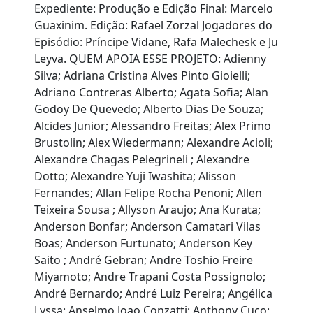
Expediente: Produção e Edição Final: Marcelo
Guaxinim. Edição: Rafael Zorzal Jogadores do
Episódio: Príncipe Vidane, Rafa Malechesk e Ju
Leyva. QUEM APOIA ESSE PROJETO: Adienny
Silva; Adriana Cristina Alves Pinto Gioielli;
Adriano Contreras Alberto; Agata Sofia; Alan
Godoy De Quevedo; Alberto Dias De Souza;
Alcides Junior; Alessandro Freitas; Alex Primo
Brustolin; Alex Wiedermann; Alexandre Acioli;
Alexandre Chagas Pelegrineli ; Alexandre
Dotto; Alexandre Yuji Iwashita; Alisson
Fernandes; Allan Felipe Rocha Penoni; Allen
Teixeira Sousa ; Allyson Araujo; Ana Kurata;
Anderson Bonfar; Anderson Camatari Vilas
Boas; Anderson Furtunato; Anderson Key
Saito ; André Gebran; Andre Toshio Freire
Miyamoto; Andre Trapani Costa Possignolo;
André Bernardo; André Luiz Pereira; Angélica
Lyssa; Anselmo Joao Conzatti; Anthony Cuco;