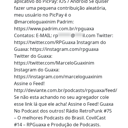
aplicativo do PicPay: iOS / Android Se quiser
fazer uma pequena contribuição aleatória,
meu usuário no PicPay é o
@marceloguaxinim Padrim:
https://www.padrim.com.br/rpguaxa
Contatos: E-MAIL:
rp
*****
@
***
il.com
Twitter:
https://twitter.com/RPGuaxa Instagram do
Guaxa: https://instagram.com/rpguaxa
Twitter do Guaxa:
https://twitter.com/MarceloGuaxinim
Instagram do Guaxa:
https://instagram.com/marceloguaxinim
Assine o Feed!
http://deviante.com.br/podcasts/rpguaxa/feed/
Se não esta achando no seu agregador cole
esse link lá que ele acha! Assine o Feed! Guaxa
No Podcast dos outros! Rádio RetroPunk #75
– O melhores Podcasts do Brasil. CovilCast
#14 – RPGuaxa e Produção de Podcasts.