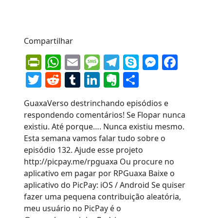
Compartilhar
PrintFriendly
WhatsApp
Email
Message
Telegram
Skype
Messen
Face
Twitter
Reddit
Tumblr
LinkedIn
Evernote
Share
GuaxaVerso destrinchando episódios e
respondendo comentários! Se Flopar nunca
existiu. Até porque…. Nunca existiu mesmo.
Esta semana vamos falar tudo sobre o
episódio 132. Ajude esse projeto
http://picpay.me/rpguaxa Ou procure no
aplicativo em pagar por RPGuaxa Baixe o
aplicativo do PicPay: iOS / Android Se quiser
fazer uma pequena contribuição aleatória,
meu usuário no PicPay é o