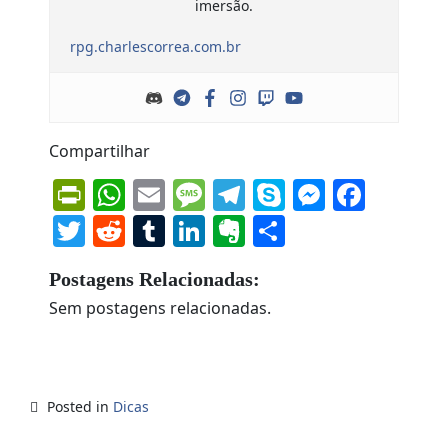
imersão.
rpg.charlescorrea.com.br
Compartilhar
PrintFriendly
WhatsApp
Email
Message
Telegram
Skype
Messen
Face
Twitter
Reddit
Tumblr
LinkedIn
Evernote
Share
Postagens Relacionadas:
Sem postagens relacionadas.
Posted in
Dicas