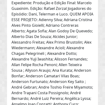
Expediente: Produção e Edição Final: Marcelo
Guaxinim. Edição: Rafael Zorzal Jogadores do
Episódio: Dani, Telerman e Luco. QUEM APOIA
ESSE PROJETO: Adienny Silva; Adriana Cristina
Alves Pinto Gioielli; Adriano Contreras
Alberto; Agata Sofia; Alan Godoy De Quevedo;
Alberto Dias De Souza; Alcides Junior;
Alessandro Freitas; Alex Primo Brustolin; Alex
Wiedermann; Alexandre Acioli; Alexandre
Chagas Pelegrineli ; Alexandre Dotto;
Alexandre Yuji Iwashita; Alisson Fernandes;
Allan Felipe Rocha Penoni; Allen Teixeira
Sousa ; Allyson Araujo; Ana Kurata; Anderson
Bonfar; Anderson Camatari Vilas Boas;
Anderson Furtunato; Anderson Key Saito ;
André Gebran; Andre Toshio Freire Miyamoto;
Andre Trapani Costa Possignolo; André
Bernardo; André Luiz Pereira; Angélica Lyssa;
Anselmo Joao Conzatti; Anthony Cuco;