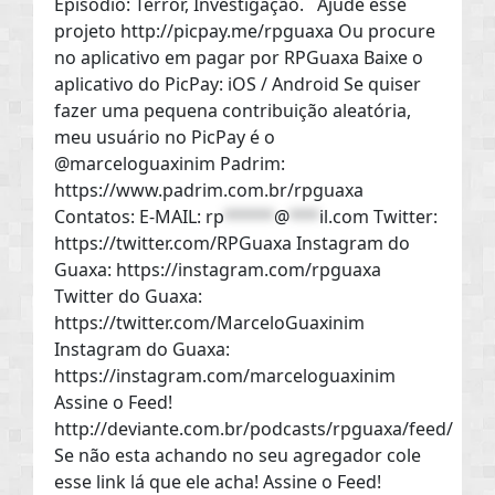
Episódio: Terror, Investigação. Ajude esse
projeto http://picpay.me/rpguaxa Ou procure
no aplicativo em pagar por RPGuaxa Baixe o
aplicativo do PicPay: iOS / Android Se quiser
fazer uma pequena contribuição aleatória,
meu usuário no PicPay é o
@marceloguaxinim Padrim:
https://www.padrim.com.br/rpguaxa
Contatos: E-MAIL:
rp
*****
@
***
il.com
Twitter:
https://twitter.com/RPGuaxa Instagram do
Guaxa: https://instagram.com/rpguaxa
Twitter do Guaxa:
https://twitter.com/MarceloGuaxinim
Instagram do Guaxa:
https://instagram.com/marceloguaxinim
Assine o Feed!
http://deviante.com.br/podcasts/rpguaxa/feed/
Se não esta achando no seu agregador cole
esse link lá que ele acha! Assine o Feed!