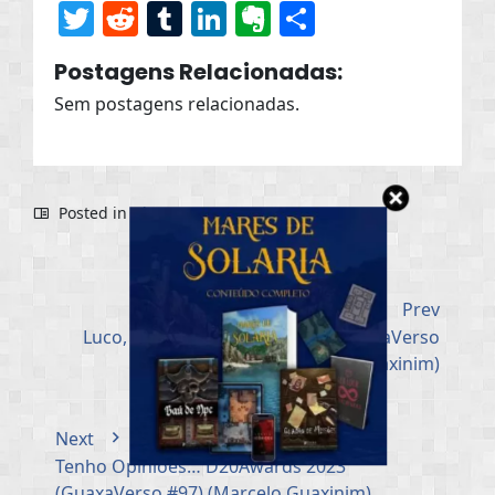
Twitter
Reddit
Tumblr
LinkedIn
Evernote
Share
Postagens Relacionadas:
Sem postagens relacionadas.
Posted in
Dicas
Prev
Luco, A Pior Boba Que Temos (GuaxaVerso
#94) (Marcelo Guaxinim)
Next
Tenho Opiniões… D20Awards 2023
(GuaxaVerso #97) (Marcelo Guaxinim)