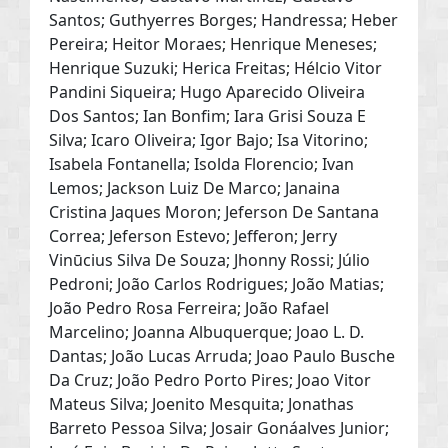
Santos; Guthyerres Borges; Handressa; Heber
Pereira; Heitor Moraes; Henrique Meneses;
Henrique Suzuki; Herica Freitas; Hélcio Vitor
Pandini Siqueira; Hugo Aparecido Oliveira
Dos Santos; Ian Bonfim; Iara Grisi Souza E
Silva; Icaro Oliveira; Igor Bajo; Isa Vitorino;
Isabela Fontanella; Isolda Florencio; Ivan
Lemos; Jackson Luiz De Marco; Janaina
Cristina Jaques Moron; Jeferson De Santana
Correa; Jeferson Estevo; Jefferon; Jerry
Vinūcius Silva De Souza; Jhonny Rossi; Júlio
Pedroni; João Carlos Rodrigues; João Matias;
João Pedro Rosa Ferreira; João Rafael
Marcelino; Joanna Albuquerque; Joao L. D.
Dantas; João Lucas Arruda; Joao Paulo Busche
Da Cruz; João Pedro Porto Pires; Joao Vitor
Mateus Silva; Joenito Mesquita; Jonathas
Barreto Pessoa Silva; Josair Gonáalves Junior;