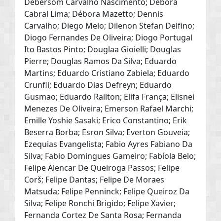
Debersom Carvalho Nascimento; Debora
Cabral Lima; Débora Mazetto; Dennis
Carvalho; Diego Melo; Dilenon Stefan Delfino;
Diogo Fernandes De Oliveira; Diogo Portugal
Ito Bastos Pinto; Douglaa Gioielli; Douglas
Pierre; Douglas Ramos Da Silva; Eduardo
Martins; Eduardo Cristiano Zabiela; Eduardo
Crunfli; Eduardo Dias Defreyn; Eduardo
Gusmao; Eduardo Railton; Elifa França; Elisnei
Menezes De Oliveira; Emerson Rafael Marchi;
Emille Yoshie Sasaki; Erico Constantino; Erik
Beserra Borba; Esron Silva; Everton Gouveia;
Ezequias Evangelista; Fabio Ayres Fabiano Da
Silva; Fabio Domingues Gameiro; Fabíola Belo;
Felipe Alencar De Queiroga Passos; Felipe
Corš; Felipe Dantas; Felipe De Moraes
Matsuda; Felipe Penninck; Felipe Queiroz Da
Silva; Felipe Ronchi Brigido; Felipe Xavier;
Fernanda Cortez De Santa Rosa; Fernanda