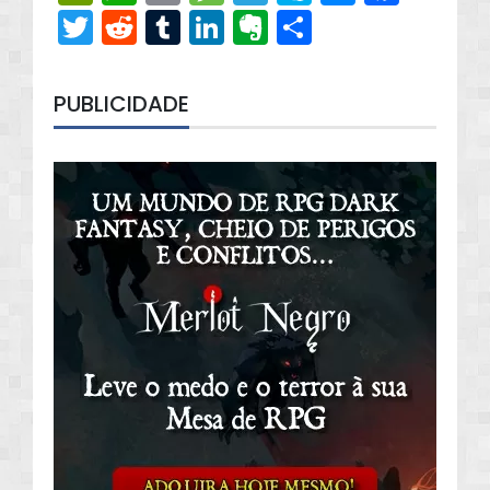
Twitter
Reddit
Tumblr
LinkedIn
Evernote
Share
PUBLICIDADE