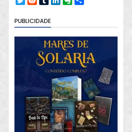
Twitter
Reddit
Tumblr
LinkedIn
Evernote
Share
PUBLICIDADE