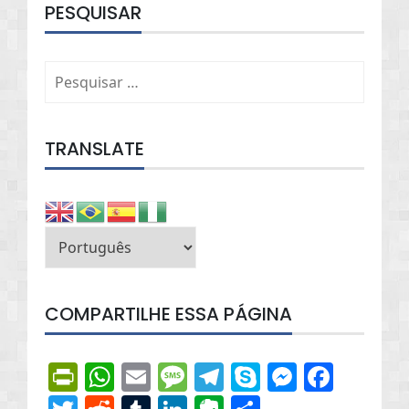
PESQUISAR
Pesquisar
por:
TRANSLATE
COMPARTILHE ESSA PÁGINA
PrintFriendly
WhatsApp
Email
Message
Telegram
Skype
Messen
Face