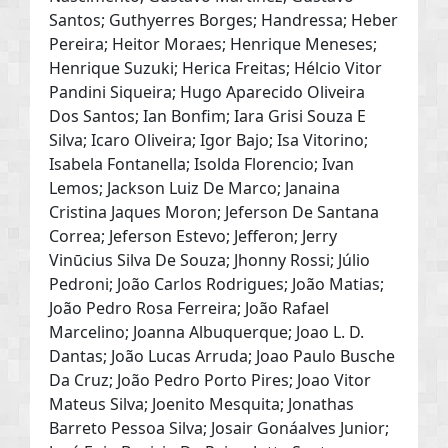
Santos; Guthyerres Borges; Handressa; Heber
Pereira; Heitor Moraes; Henrique Meneses;
Henrique Suzuki; Herica Freitas; Hélcio Vitor
Pandini Siqueira; Hugo Aparecido Oliveira
Dos Santos; Ian Bonfim; Iara Grisi Souza E
Silva; Icaro Oliveira; Igor Bajo; Isa Vitorino;
Isabela Fontanella; Isolda Florencio; Ivan
Lemos; Jackson Luiz De Marco; Janaina
Cristina Jaques Moron; Jeferson De Santana
Correa; Jeferson Estevo; Jefferon; Jerry
Vinūcius Silva De Souza; Jhonny Rossi; Júlio
Pedroni; João Carlos Rodrigues; João Matias;
João Pedro Rosa Ferreira; João Rafael
Marcelino; Joanna Albuquerque; Joao L. D.
Dantas; João Lucas Arruda; Joao Paulo Busche
Da Cruz; João Pedro Porto Pires; Joao Vitor
Mateus Silva; Joenito Mesquita; Jonathas
Barreto Pessoa Silva; Josair Gonáalves Junior;