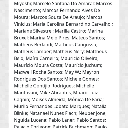
Miyoshi; Marcelo Santana Do Amaral; Marcos
Nascimento; Marcos Fernando Alves De
Moura; Marcos Souza De Araujo; Marcos
Vinicius; Maria Carolina Bernardino Carvalho ;
Mariane Silvestre ; Marilia Castro; Marina
Bruxel; Marina Melo Pires; Mateus Santos;
Matheus Berlandi; Matheus Cangussu;
Matheus Lamper; Matheus Nery; Mattheus
Belo; Maíra Carneiro; Mauricio Oliveira;
Maurício Moura Costa; Maurício Juchum;
Maxwell Rocha Santos; May W.; Mayron
Rodrigues Dos Santos; Michele Gomes;
Michelle Gontijio Rodrigues; Michelle
Mantovani; Mike Abrantes; Moacir Luiz
Cagnin; Moises Almeida; Mônica De Faria;
Murilo Fernandes Lobato Marques; Natalia
Blinke; Natanael Nunes Flach; Neuber Jone;
Ńguida Lucena; Pablo Laner; Pablo Santos;
Palacio Corleone; Patrick Buchmann; Paulo