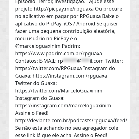
Episódio: Terror, Investigação. Ajude esse
projeto http://picpay.me/rpguaxa Ou procure
no aplicativo em pagar por RPGuaxa Baixe o
aplicativo do PicPay: iOS / Android Se quiser
fazer uma pequena contribuição aleatória,
meu usuário no PicPay é o
@marceloguaxinim Padrim:
https://www.padrim.com.br/rpguaxa
Contatos: E-MAIL:
rp
*****
@
***
il.com
Twitter:
https://twitter.com/RPGuaxa Instagram do
Guaxa: https://instagram.com/rpguaxa
Twitter do Guaxa:
https://twitter.com/MarceloGuaxinim
Instagram do Guaxa:
https://instagram.com/marceloguaxinim
Assine o Feed!
http://deviante.com.br/podcasts/rpguaxa/feed/
Se não esta achando no seu agregador cole
esse link lá que ele acha! Assine o Feed!