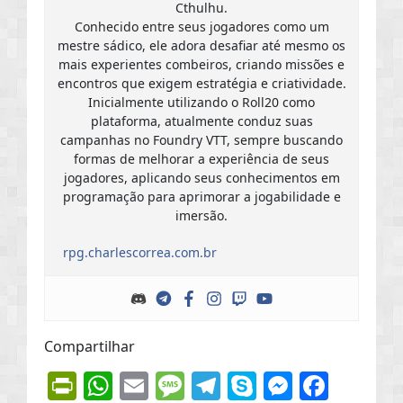
Cthulhu.
Conhecido entre seus jogadores como um
mestre sádico, ele adora desafiar até mesmo os
mais experientes combeiros, criando missões e
encontros que exigem estratégia e criatividade.
Inicialmente utilizando o Roll20 como
plataforma, atualmente conduz suas
campanhas no Foundry VTT, sempre buscando
formas de melhorar a experiência de seus
jogadores, aplicando seus conhecimentos em
programação para aprimorar a jogabilidade e
imersão.
rpg.charlescorrea.com.br
Compartilhar
PrintFriendly
WhatsApp
Email
Message
Telegram
Skype
Messen
Face