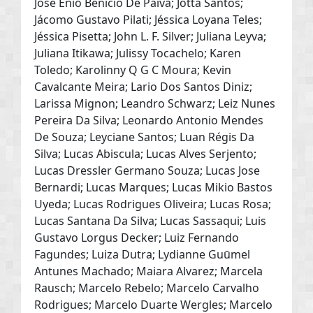
José Enio Benicio De Paiva; Jotta Santos;
Jácomo Gustavo Pilati; Jéssica Loyana Teles;
Jéssica Pisetta; John L. F. Silver; Juliana Leyva;
Juliana Itikawa; Julissy Tocachelo; Karen
Toledo; Karolinny Q G C Moura; Kevin
Cavalcante Meira; Lario Dos Santos Diniz;
Larissa Mignon; Leandro Schwarz; Leiz Nunes
Pereira Da Silva; Leonardo Antonio Mendes
De Souza; Leyciane Santos; Luan Régis Da
Silva; Lucas Abiscula; Lucas Alves Serjento;
Lucas Dressler Germano Souza; Lucas Jose
Bernardi; Lucas Marques; Lucas Mikio Bastos
Uyeda; Lucas Rodrigues Oliveira; Lucas Rosa;
Lucas Santana Da Silva; Lucas Sassaqui; Luis
Gustavo Lorgus Decker; Luiz Fernando
Fagundes; Luiza Dutra; Lydianne Guūmel
Antunes Machado; Maiara Alvarez; Marcela
Rausch; Marcelo Rebelo; Marcelo Carvalho
Rodrigues; Marcelo Duarte Wergles; Marcelo