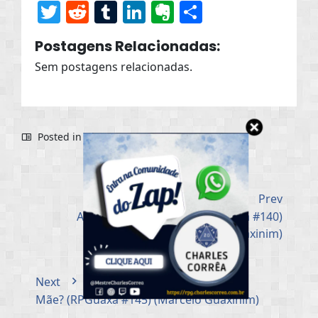
Twitter
Reddit
Tumblr
LinkedIn
Evernote
Share
Postagens Relacionadas:
Sem postagens relacionadas.
Posted in
Dicas
Prev
Anjos de Metal: Êxodo (RPGuaxa #140)
(Marcelo Guaxinim)
Next
Mãe? (RPGuaxa #145) (Marcelo Guaxinim)