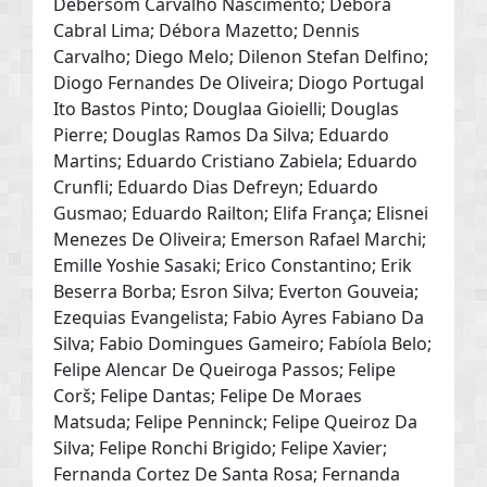
Debersom Carvalho Nascimento; Debora
Cabral Lima; Débora Mazetto; Dennis
Carvalho; Diego Melo; Dilenon Stefan Delfino;
Diogo Fernandes De Oliveira; Diogo Portugal
Ito Bastos Pinto; Douglaa Gioielli; Douglas
Pierre; Douglas Ramos Da Silva; Eduardo
Martins; Eduardo Cristiano Zabiela; Eduardo
Crunfli; Eduardo Dias Defreyn; Eduardo
Gusmao; Eduardo Railton; Elifa França; Elisnei
Menezes De Oliveira; Emerson Rafael Marchi;
Emille Yoshie Sasaki; Erico Constantino; Erik
Beserra Borba; Esron Silva; Everton Gouveia;
Ezequias Evangelista; Fabio Ayres Fabiano Da
Silva; Fabio Domingues Gameiro; Fabíola Belo;
Felipe Alencar De Queiroga Passos; Felipe
Corš; Felipe Dantas; Felipe De Moraes
Matsuda; Felipe Penninck; Felipe Queiroz Da
Silva; Felipe Ronchi Brigido; Felipe Xavier;
Fernanda Cortez De Santa Rosa; Fernanda