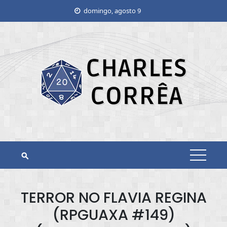
Skip
domingo, agosto 9
to
content
TERROR NO FLAVIA REGINA
(RPGUAXA #149)