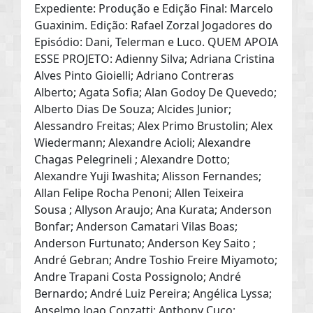
Expediente: Produção e Edição Final: Marcelo
Guaxinim. Edição: Rafael Zorzal Jogadores do
Episódio: Dani, Telerman e Luco. QUEM APOIA
ESSE PROJETO: Adienny Silva; Adriana Cristina
Alves Pinto Gioielli; Adriano Contreras
Alberto; Agata Sofia; Alan Godoy De Quevedo;
Alberto Dias De Souza; Alcides Junior;
Alessandro Freitas; Alex Primo Brustolin; Alex
Wiedermann; Alexandre Acioli; Alexandre
Chagas Pelegrineli ; Alexandre Dotto;
Alexandre Yuji Iwashita; Alisson Fernandes;
Allan Felipe Rocha Penoni; Allen Teixeira
Sousa ; Allyson Araujo; Ana Kurata; Anderson
Bonfar; Anderson Camatari Vilas Boas;
Anderson Furtunato; Anderson Key Saito ;
André Gebran; Andre Toshio Freire Miyamoto;
Andre Trapani Costa Possignolo; André
Bernardo; André Luiz Pereira; Angélica Lyssa;
Anselmo Joao Conzatti; Anthony Cuco;