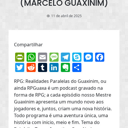
(MARCELO GUAXINIM)
11 de abril de 2025
Compartilhar
PrintFriendly
WhatsApp
Email
Message
Telegram
Skype
Messen
Face
Twitter
Reddit
Tumblr
LinkedIn
Evernote
Share
RPG: Realidades Paralelas do Guaxinim, ou
ainda RPGuaxa é um podcast gravado na
forma de RPG; a cada episódio nosso Mestre
Guaxinim apresenta um mundo novo aos
jogadores e, juntos, criam uma nova história.
Todo programa é uma aventura única, uma
história com inicio, meio e fim. Tema do