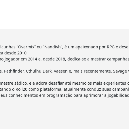
lcunhas “Overmix” ou “Nandivh”, é um apaixonado por RPG e dese
ea desde 2010.
o jogador em 2014 e, desde 2018, dedica-se a mestrar campanhas 
 Pathfinder, Cthulhu Dark, Vaesen e, mais recentemente, Savage 
estre sádico, ele adora desafiar até mesmo os mais experientes 
utilizando o Roll20 como plataforma, atualmente conduz suas camp
 seus conhecimentos em programação para aprimorar a jogabilidad