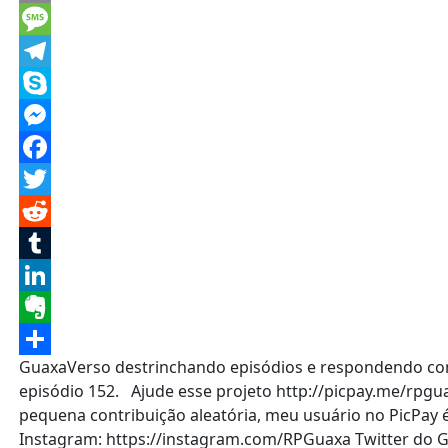
Email
Message
Telegram
Skype
Messenger
Facebook
Twitter
Reddit
Tumblr
LinkedIn
Evernote
GuaxaVerso destrinchando episódios e respondendo come
Share
episódio 152. Ajude esse projeto http://picpay.me/rpgua
pequena contribuição aleatória, meu usuário no PicPay
Instagram: https://instagram.com/RPGuaxa Twitter do G