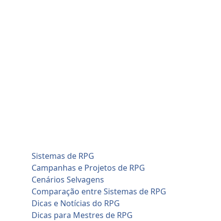
Skip
sexta-feira, agosto 7
to
Home
content
Blog
Cadastro de Jogadores
Contato
Home
Artificial Intelligence (AI)
Cadastro de Jogadores
Savage Worlds (SWADE)
Conversões de Sistemas
RPG em Geral
Sistemas de RPG
Campanhas e Projetos de RPG
Cenários Selvagens
Comparação entre Sistemas de RPG
Dicas e Notícias do RPG
Dicas para Mestres de RPG