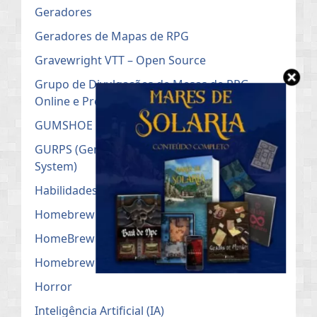
Geradores
Geradores de Mapas de RPG
Gravewright VTT – Open Source
Grupo de Divulgações de Mesas de RPG
Online e Presencial
GUMSHOE
GURPS (Generic Universal Role Playing
System)
Habilidades Raciais
Homebrew
HomeBrew
Homebrew – D&D5e
Horror
Inteligência Artificial (IA)