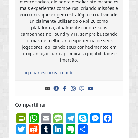
mestre sádico, ele adora desafiar até mesmo os
mais experientes combeiros, criando missões e
encontros que exigem estratégia e criatividade.
Inicialmente utilizando o Roll20 como
plataforma, atualmente conduz suas
campanhas no Foundry VTT, sempre buscando
formas de melhorar a experiência de seus
jogadores, aplicando seus conhecimentos em
programação para aprimorar a jogabilidade e
imersão.
rpg.charlescorrea.com.br
Compartilhar
PrintFriendly
WhatsApp
Email
Message
Telegram
Skype
Messen
Face
Twitter
Reddit
Tumblr
LinkedIn
Evernote
Share