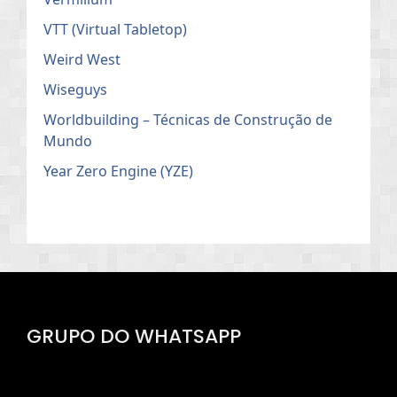
VTT (Virtual Tabletop)
Weird West
Wiseguys
Worldbuilding – Técnicas de Construção de
Mundo
Year Zero Engine (YZE)
GRUPO DO WHATSAPP