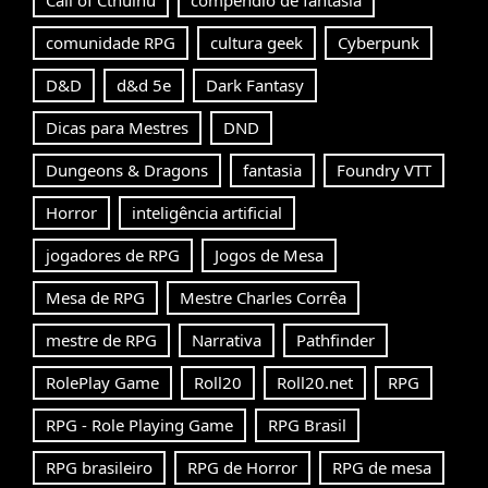
Call of Cthulhu
compêndio de fantasia
comunidade RPG
cultura geek
Cyberpunk
D&D
d&d 5e
Dark Fantasy
Dicas para Mestres
DND
Dungeons & Dragons
fantasia
Foundry VTT
Horror
inteligência artificial
jogadores de RPG
Jogos de Mesa
Mesa de RPG
Mestre Charles Corrêa
mestre de RPG
Narrativa
Pathfinder
RolePlay Game
Roll20
Roll20.net
RPG
RPG - Role Playing Game
RPG Brasil
RPG brasileiro
RPG de Horror
RPG de mesa