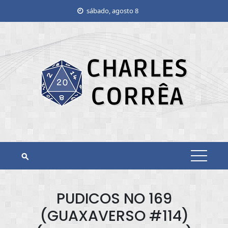
Skip
sábado, agosto 8
to
content
PUDICOS NO 169
(GUAXAVERSO #114)