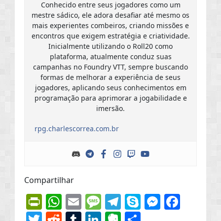
Conhecido entre seus jogadores como um
mestre sádico, ele adora desafiar até mesmo os
mais experientes combeiros, criando missões e
encontros que exigem estratégia e criatividade.
Inicialmente utilizando o Roll20 como
plataforma, atualmente conduz suas
campanhas no Foundry VTT, sempre buscando
formas de melhorar a experiência de seus
jogadores, aplicando seus conhecimentos em
programação para aprimorar a jogabilidade e
imersão.
rpg.charlescorrea.com.br
Compartilhar
PrintFriendly
WhatsApp
Email
Message
Telegram
Skype
Messen
Face
Twitter
Reddit
Tumblr
LinkedIn
Evernote
Share