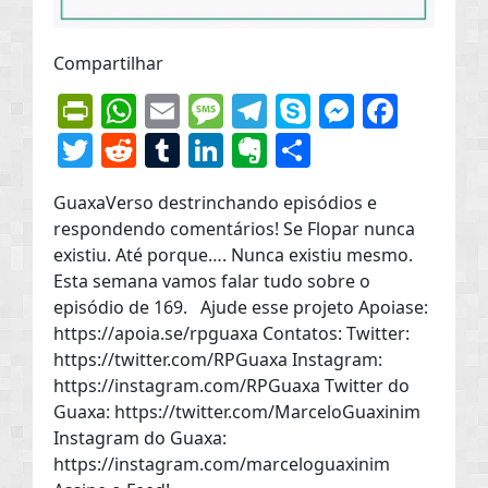
Compartilhar
PrintFriendly
WhatsApp
Email
Message
Telegram
Skype
Messen
Face
Twitter
Reddit
Tumblr
LinkedIn
Evernote
Share
GuaxaVerso destrinchando episódios e
respondendo comentários! Se Flopar nunca
existiu. Até porque…. Nunca existiu mesmo.
Esta semana vamos falar tudo sobre o
episódio de 169. Ajude esse projeto Apoiase:
https://apoia.se/rpguaxa Contatos: Twitter:
https://twitter.com/RPGuaxa Instagram:
https://instagram.com/RPGuaxa Twitter do
Guaxa: https://twitter.com/MarceloGuaxinim
Instagram do Guaxa:
https://instagram.com/marceloguaxinim