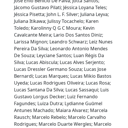
José Enio Benicio De Paiva; Jotta Santos;
Jácomo Gustavo Pilati; Jéssica Loyana Teles;
Jéssica Pisetta; John L. F. Silver; Juliana Leyva;
Juliana Itikawa; Julissy Tocachelo; Karen
Toledo; Karolinny Q G C Moura; Kevin
Cavalcante Meira; Lario Dos Santos Diniz;
Larissa Mignon; Leandro Schwarz; Leiz Nunes
Pereira Da Silva; Leonardo Antonio Mendes
De Souza; Leyciane Santos; Luan Régis Da
Silva; Lucas Abiscula; Lucas Alves Serjento;
Lucas Dressler Germano Souza; Lucas Jose
Bernardi; Lucas Marques; Lucas Mikio Bastos
Uyeda; Lucas Rodrigues Oliveira; Lucas Rosa;
Lucas Santana Da Silva; Lucas Sassaqui; Luis
Gustavo Lorgus Decker; Luiz Fernando
Fagundes; Luiza Dutra; Lydianne Guūmel
Antunes Machado; Maiara Alvarez; Marcela
Rausch; Marcelo Rebelo; Marcelo Carvalho
Rodrigues; Marcelo Duarte Wergles; Marcelo