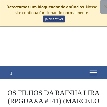
Detectamos um bloqueador de anúncios.
Nosso
site continua funcionando normalmente.
Skip
Já desativei
segunda-feira, agosto 10
to
content
OS FILHOS DA RAINHA LIRA
(RPGUAXA #141) (MARCELO