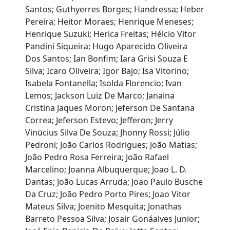
Santos; Guthyerres Borges; Handressa; Heber
Pereira; Heitor Moraes; Henrique Meneses;
Henrique Suzuki; Herica Freitas; Hélcio Vitor
Pandini Siqueira; Hugo Aparecido Oliveira
Dos Santos; Ian Bonfim; Iara Grisi Souza E
Silva; Icaro Oliveira; Igor Bajo; Isa Vitorino;
Isabela Fontanella; Isolda Florencio; Ivan
Lemos; Jackson Luiz De Marco; Janaina
Cristina Jaques Moron; Jeferson De Santana
Correa; Jeferson Estevo; Jefferon; Jerry
Vinūcius Silva De Souza; Jhonny Rossi; Júlio
Pedroni; João Carlos Rodrigues; João Matias;
João Pedro Rosa Ferreira; João Rafael
Marcelino; Joanna Albuquerque; Joao L. D.
Dantas; João Lucas Arruda; Joao Paulo Busche
Da Cruz; João Pedro Porto Pires; Joao Vitor
Mateus Silva; Joenito Mesquita; Jonathas
Barreto Pessoa Silva; Josair Gonáalves Junior;