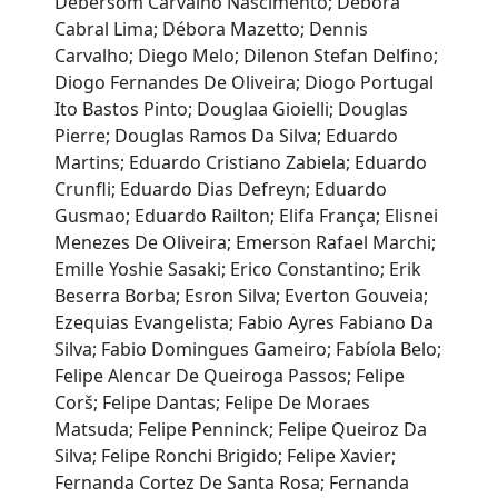
Debersom Carvalho Nascimento; Debora
Cabral Lima; Débora Mazetto; Dennis
Carvalho; Diego Melo; Dilenon Stefan Delfino;
Diogo Fernandes De Oliveira; Diogo Portugal
Ito Bastos Pinto; Douglaa Gioielli; Douglas
Pierre; Douglas Ramos Da Silva; Eduardo
Martins; Eduardo Cristiano Zabiela; Eduardo
Crunfli; Eduardo Dias Defreyn; Eduardo
Gusmao; Eduardo Railton; Elifa França; Elisnei
Menezes De Oliveira; Emerson Rafael Marchi;
Emille Yoshie Sasaki; Erico Constantino; Erik
Beserra Borba; Esron Silva; Everton Gouveia;
Ezequias Evangelista; Fabio Ayres Fabiano Da
Silva; Fabio Domingues Gameiro; Fabíola Belo;
Felipe Alencar De Queiroga Passos; Felipe
Corš; Felipe Dantas; Felipe De Moraes
Matsuda; Felipe Penninck; Felipe Queiroz Da
Silva; Felipe Ronchi Brigido; Felipe Xavier;
Fernanda Cortez De Santa Rosa; Fernanda