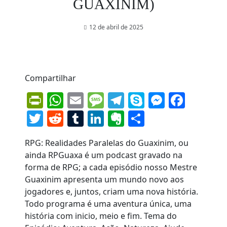
GUAXINIM)
12 de abril de 2025
Compartilhar
PrintFriendly
WhatsApp
Email
Message
Telegram
Skype
Messen
Face
Twitter
Reddit
Tumblr
LinkedIn
Evernote
Share
RPG: Realidades Paralelas do Guaxinim, ou
ainda RPGuaxa é um podcast gravado na
forma de RPG; a cada episódio nosso Mestre
Guaxinim apresenta um mundo novo aos
jogadores e, juntos, criam uma nova história.
Todo programa é uma aventura única, uma
história com inicio, meio e fim. Tema do