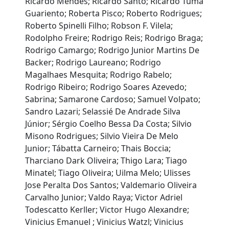
Ricardo Mendes; Ricardo Santo; Ricardo Tuma
Guariento; Roberta Pisco; Roberto Rodrigues;
Roberto Spinelli Filho; Robson F. Vilela;
Rodolpho Freire; Rodrigo Reis; Rodrigo Braga;
Rodrigo Camargo; Rodrigo Junior Martins De
Backer; Rodrigo Laureano; Rodrigo
Magalhaes Mesquita; Rodrigo Rabelo;
Rodrigo Ribeiro; Rodrigo Soares Azevedo;
Sabrina; Samarone Cardoso; Samuel Volpato;
Sandro Lazari; Selassié De Andrade Silva
Júnior; Sérgio Coelho Bessa Da Costa; Silvio
Misono Rodrigues; Silvio Vieira De Melo
Junior; Tábatta Carneiro; Thais Boccia;
Tharciano Dark Oliveira; Thigo Lara; Tiago
Minatel; Tiago Oliveira; Uilma Melo; Ulisses
Jose Peralta Dos Santos; Valdemario Oliveira
Carvalho Junior; Valdo Raya; Victor Adriel
Todescatto Kerller; Victor Hugo Alexandre;
Vinicius Emanuel ; Vinicius Watzl; Vinicius