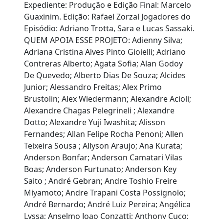
Expediente: Produção e Edição Final: Marcelo
Guaxinim. Edição: Rafael Zorzal Jogadores do
Episódio: Adriano Trotta, Sara e Lucas Sassaki.
QUEM APOIA ESSE PROJETO: Adienny Silva;
Adriana Cristina Alves Pinto Gioielli; Adriano
Contreras Alberto; Agata Sofia; Alan Godoy
De Quevedo; Alberto Dias De Souza; Alcides
Junior; Alessandro Freitas; Alex Primo
Brustolin; Alex Wiedermann; Alexandre Acioli;
Alexandre Chagas Pelegrineli ; Alexandre
Dotto; Alexandre Yuji Iwashita; Alisson
Fernandes; Allan Felipe Rocha Penoni; Allen
Teixeira Sousa ; Allyson Araujo; Ana Kurata;
Anderson Bonfar; Anderson Camatari Vilas
Boas; Anderson Furtunato; Anderson Key
Saito ; André Gebran; Andre Toshio Freire
Miyamoto; Andre Trapani Costa Possignolo;
André Bernardo; André Luiz Pereira; Angélica
Lyssa; Anselmo Joao Conzatti; Anthony Cuco;