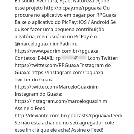
Episódio: Aventura, Ação, Natureza. Ajude
esse projeto http://picpay.me/rpguaxa Ou
procure no aplicativo em pagar por RPGuaxa
Baixe o aplicativo do PicPay: iOS / Android Se
quiser fazer uma pequena contribuição
aleatória, meu usuário no PicPay é o
@marceloguaxinim Padrim:
https://www.padrim.com.br/rpguaxa
Contatos: E-MAIL:
rp
*****
@
***
il.com
Twitter:
https://twitter.com/RPGuaxa Instagram do
Guaxa: https://instagram.com/rpguaxa
Twitter do Guaxa:
https://twitter.com/MarceloGuaxinim
Instagram do Guaxa:
https://instagram.com/marceloguaxinim
Assine o Feed!
http://deviante.com.br/podcasts/rpguaxa/feed/
Se não esta achando no seu agregador cole
esse link lá que ele acha! Assine o Feed!