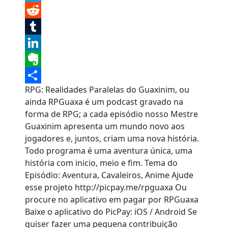
Twitter
Reddit
Tumblr
LinkedIn
Evernote
RPG: Realidades Paralelas do Guaxinim, ou
Share
ainda RPGuaxa é um podcast gravado na
forma de RPG; a cada episódio nosso Mestre
Guaxinim apresenta um mundo novo aos
jogadores e, juntos, criam uma nova história.
Todo programa é uma aventura única, uma
história com inicio, meio e fim. Tema do
Episódio: Aventura, Cavaleiros, Anime Ajude
esse projeto http://picpay.me/rpguaxa Ou
procure no aplicativo em pagar por RPGuaxa
Baixe o aplicativo do PicPay: iOS / Android Se
quiser fazer uma pequena contribuição