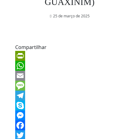
GUAXINIM)
25 de março de 2025
Compartilhar
PrintFriendly
WhatsApp
Email
Message
Telegram
Skype
Messenger
Facebook