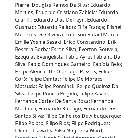
Pierre; Douglas Ramos Da Silva; Eduardo
Martins; Eduardo Cristiano Zabiela; Eduardo
Crunfli; Eduardo Dias Defreyn; Eduardo
Gusmao; Eduardo Railton; Elifa França; Elisnei
Menezes De Oliveira; Emerson Rafael Marchi;
Emille Yoshie Sasaki; Erico Constantino; Erik
Beserra Borba; Esron Silva; Everton Gouveia;
Ezequias Evangelista; Fabio Ayres Fabiano Da
Silva; Fabio Domingues Gameiro; Fabíola Belo;
Felipe Alencar De Queiroga Passos; Felipe
Corš; Felipe Dantas; Felipe De Moraes
Matsuda; Felipe Penninck; Felipe Queiroz Da
Silva; Felipe Ronchi Brigido; Felipe Xavier;
Fernanda Cortez De Santa Rosa; Fernanda
Martineli; Fernando Rodrigo; Fernando Dos
Santos Silva; Filipe Calheiros De Albuquerque;
Filipe Poiato; Filipe Rios; Filipe Rodrigues;
Filippo; Flavia Da Silva Nogueira Ward;