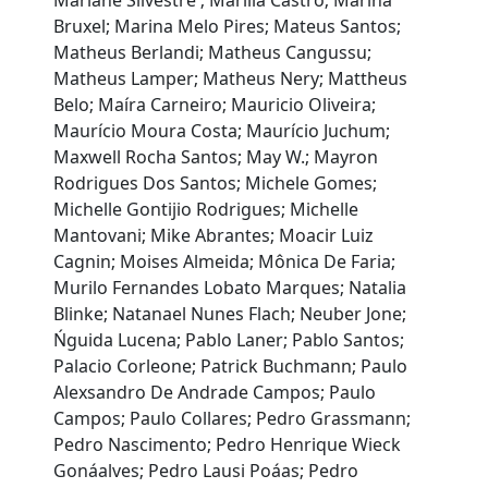
Mariane Silvestre ; Marilia Castro; Marina
Bruxel; Marina Melo Pires; Mateus Santos;
Matheus Berlandi; Matheus Cangussu;
Matheus Lamper; Matheus Nery; Mattheus
Belo; Maíra Carneiro; Mauricio Oliveira;
Maurício Moura Costa; Maurício Juchum;
Maxwell Rocha Santos; May W.; Mayron
Rodrigues Dos Santos; Michele Gomes;
Michelle Gontijio Rodrigues; Michelle
Mantovani; Mike Abrantes; Moacir Luiz
Cagnin; Moises Almeida; Mônica De Faria;
Murilo Fernandes Lobato Marques; Natalia
Blinke; Natanael Nunes Flach; Neuber Jone;
Ńguida Lucena; Pablo Laner; Pablo Santos;
Palacio Corleone; Patrick Buchmann; Paulo
Alexsandro De Andrade Campos; Paulo
Campos; Paulo Collares; Pedro Grassmann;
Pedro Nascimento; Pedro Henrique Wieck
Gonáalves; Pedro Lausi Poáas; Pedro