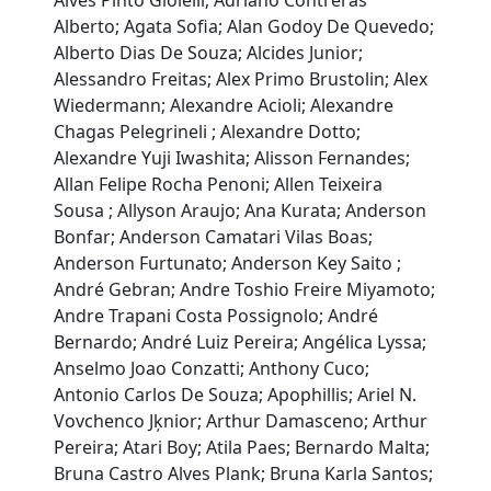
Alves Pinto Gioielli; Adriano Contreras
Alberto; Agata Sofia; Alan Godoy De Quevedo;
Alberto Dias De Souza; Alcides Junior;
Alessandro Freitas; Alex Primo Brustolin; Alex
Wiedermann; Alexandre Acioli; Alexandre
Chagas Pelegrineli ; Alexandre Dotto;
Alexandre Yuji Iwashita; Alisson Fernandes;
Allan Felipe Rocha Penoni; Allen Teixeira
Sousa ; Allyson Araujo; Ana Kurata; Anderson
Bonfar; Anderson Camatari Vilas Boas;
Anderson Furtunato; Anderson Key Saito ;
André Gebran; Andre Toshio Freire Miyamoto;
Andre Trapani Costa Possignolo; André
Bernardo; André Luiz Pereira; Angélica Lyssa;
Anselmo Joao Conzatti; Anthony Cuco;
Antonio Carlos De Souza; Apophillis; Ariel N.
Vovchenco Jķnior; Arthur Damasceno; Arthur
Pereira; Atari Boy; Atila Paes; Bernardo Malta;
Bruna Castro Alves Plank; Bruna Karla Santos;