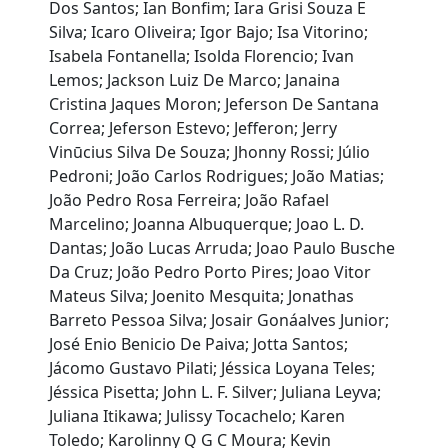
Dos Santos; Ian Bonfim; Iara Grisi Souza E
Silva; Icaro Oliveira; Igor Bajo; Isa Vitorino;
Isabela Fontanella; Isolda Florencio; Ivan
Lemos; Jackson Luiz De Marco; Janaina
Cristina Jaques Moron; Jeferson De Santana
Correa; Jeferson Estevo; Jefferon; Jerry
Vinūcius Silva De Souza; Jhonny Rossi; Júlio
Pedroni; João Carlos Rodrigues; João Matias;
João Pedro Rosa Ferreira; João Rafael
Marcelino; Joanna Albuquerque; Joao L. D.
Dantas; João Lucas Arruda; Joao Paulo Busche
Da Cruz; João Pedro Porto Pires; Joao Vitor
Mateus Silva; Joenito Mesquita; Jonathas
Barreto Pessoa Silva; Josair Gonáalves Junior;
José Enio Benicio De Paiva; Jotta Santos;
Jácomo Gustavo Pilati; Jéssica Loyana Teles;
Jéssica Pisetta; John L. F. Silver; Juliana Leyva;
Juliana Itikawa; Julissy Tocachelo; Karen
Toledo; Karolinny Q G C Moura; Kevin