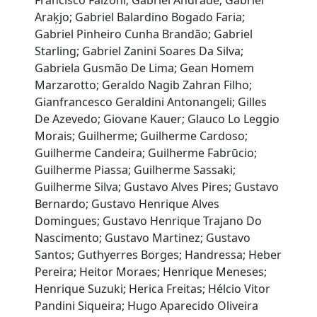
Francisco Falzoni; Gabriel Andrade; Gabriel
Araķjo; Gabriel Balardino Bogado Faria;
Gabriel Pinheiro Cunha Brandão; Gabriel
Starling; Gabriel Zanini Soares Da Silva;
Gabriela Gusmão De Lima; Gean Homem
Marzarotto; Geraldo Nagib Zahran Filho;
Gianfrancesco Geraldini Antonangeli; Gilles
De Azevedo; Giovane Kauer; Glauco Lo Leggio
Morais; Guilherme; Guilherme Cardoso;
Guilherme Candeira; Guilherme Fabrūcio;
Guilherme Piassa; Guilherme Sassaki;
Guilherme Silva; Gustavo Alves Pires; Gustavo
Bernardo; Gustavo Henrique Alves
Domingues; Gustavo Henrique Trajano Do
Nascimento; Gustavo Martinez; Gustavo
Santos; Guthyerres Borges; Handressa; Heber
Pereira; Heitor Moraes; Henrique Meneses;
Henrique Suzuki; Herica Freitas; Hélcio Vitor
Pandini Siqueira; Hugo Aparecido Oliveira